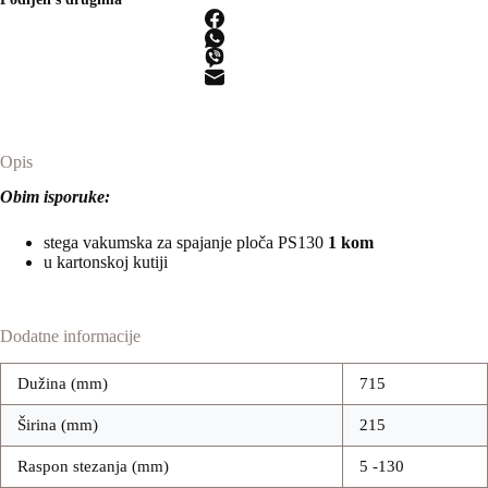
količina
Opis
Obim isporuke:
stega vakumska za spajanje ploča PS130
1 kom
u kartonskoj kutiji
Dodatne informacije
Dužina (mm)
715
Širina (mm)
215
Raspon stezanja (mm)
5 -130