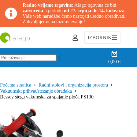
Radno vrijeme trgovine:
Alago trgovina će biti
zatvorena
u periodu
od 27. srpnja do 14. kolovoza
.
Vaše web narudžbe ćemo nastojati uredno obrađivati.
Zahvaljujemo na razumijevanju!
Preskoči
na
IZBORNIK
sadržaj
Košarica
0,00
€
Nema
rezultata.
Početna stranica
Radni stolovi i organizacija prostora
Vakuumski prihvat/stezanje obradaka
Bessey stega vakumska za spajanje ploča PS130