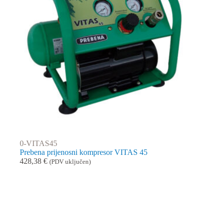
0-VITAS45
Prebena prijenosni kompresor VITAS 45
428,38
€
(PDV uključen)