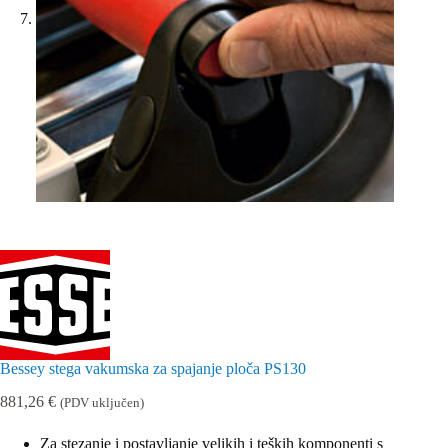
Bessey stega vakumska za spajanje ploča PS130
881,26
€
(PDV uključen)
Za stezanje i postavljanje velikih i teških komponenti s