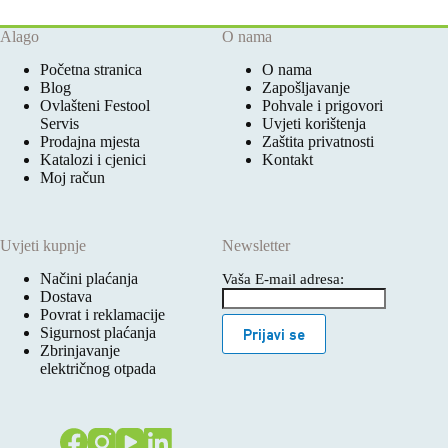
Alago
O nama
Početna stranica
O nama
Blog
Zapošljavanje
Ovlašteni Festool
Pohvale i prigovori
Servis
Uvjeti korištenja
Prodajna mjesta
Zaštita privatnosti
Katalozi i cjenici
Kontakt
Moj račun
Uvjeti kupnje
Newsletter
Načini plaćanja
Vaša E-mail adresa:
Dostava
Povrat i reklamacije
Sigurnost plaćanja
Prijavi se
Zbrinjavanje
električnog otpada