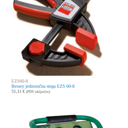
EZS60-8
Bessey jednoručna stega EZS 60-8
51,11
€
(PDV uključen)