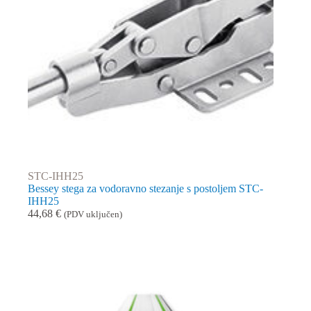
STC-IHH25
Bessey stega za vodoravno stezanje s postoljem STC-
IHH25
44,68
€
(PDV uključen)