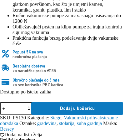
glatkom površinom, kao što je umjetni kamen,
keramika, granit, plastika, lim i staklo
Ručne vakuumske pumpe za max. snagu usisavanja do
1200 N
Obilježavajući prsten na klipu pumpe za trajnu kontrolu
sigurnog vakuuma
Praktična funkcija brzog podešavanja dvije vakumske
čaše
Popust 5% na sva
neobročna plaćanja
Besplatna dostava
za narudžbe preko €135
Obročno plaćanje do 6 rata
za sve korisnike PBZ kartica
Dostupno po isteku zaliha
Bessey
Dodaj u košaricu
stega
vakumska
SKU:
PS130
Kategorije:
Stege
,
Vakuumski prihvat/stezanje
za
obradaka
Oznake:
građevina
,
stolarija
,
suha gradnja
Marka:
spajanje
Bessey
ploča
Dodaj na listu želja
PS130
Podijeli s drugima