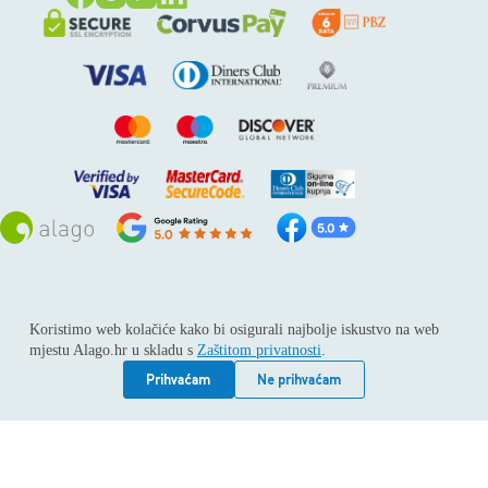
Sva prava pridržana © 2026
Alago
Koristimo web kolačiće kako bi osigurali najbolje iskustvo na web
ALAGO d.o.o. trgovina, usluge i zastupanje stranih tvrtki /
mjestu Alago.hr u skladu s
Zaštitom privatnosti
.
Adresa: Horvati 112, 10436 Rakov potok / Telefon: +385 1
6539 392 / E-mail: kontakt@alago.hr / Podaci o subjektu:
Prihvaćam
Ne prihvaćam
Subjekt je upisan kod Trgovačkog suda u Zagrebu pod
reg.uloškom broj 1-53420. / MBS: 080046630 / OIB:
11092339061 / EUID: HRSR.080046630 / Godina osnivanja:
1994. / Temeljni kapital: 4.615,00 €, uplaćen u cijelosti /
Društvo zastupa: Hrvoje Gotovac, dipl. ing. / Produkcija