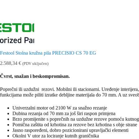
Festool Stolna kružna pila PRECISIO CS 70 EG
2.588,34
€
(PDV uključen)
Čvrst, snažan i beskompromisan.
Poprečni ili uzdužni rezovi. Mobilni ili stacionarni. Uređenje interije
funkcijama može piliti izratke debljine materijala do 70 mm. A uz sveo
Univerzalni motor od 2100 W za snažno rezanje
Dubina rezanja od 70 mm za još širi raspon primjena
Brzo promijenite s poprečnih na uzdužne rezove pomoću kutnog
Pomična zaštita od krhotina za rezove bez krhotina s obje strane
Jasno raspoređeni, dobro pozicionirani upravljački elementi
Okolni V utor za lociranje kutnih graničnika