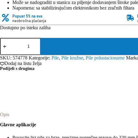
Može se nadograditi u stanicu za piljenje dodavanjem široke pal
Napomena: sa stabilizirajućom elektronikom bez zračnih filtara
Popust 5% na sva
neobročna plaćanja
Dostupno po isteku zaliha
Festool
Stolna
kružna
pila
SKU:
574778
Kategorije:
Pile
,
Pile kružne
,
Pile polustacionarne
Mark
PRECISIO
Dodaj na listu želja
CS
Podijeli s drugima
70
EG
količina
Opis
Glavne aplikacije
Povucite list pile za brze, precizne poprečne rezove do 320 mm š