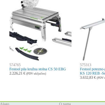
574765
575313
Festool pila kružna stolna CS 50 EBG
Festool potezno
2.226,21
€
KS 120 REB -S
(PDV uključen)
3.632,83
€
(PDV 
Alago
O nama