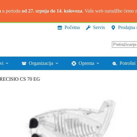
a
u periodu
od 27. srpnja do 14. kolovoza
. Vaše web narudžbe ćemo na
Početna
Servis
Prodajna 
Nema
rezultata.
vi
Organizacija
Oprema
Potrošni 
a PRECISIO CS 70 EG