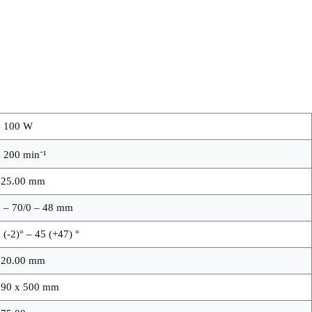
2 100 W
 200 min⁻¹
225.00 mm
 – 70/0 – 48 mm
 (-2)° – 45 (+47) °
320.00 mm
690 x 500 mm