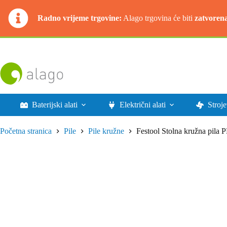
Radno vrijeme trgovine:
Alago trgovina će biti
zatvoren
Preskoči
na
sadržaj
Baterijski alati
Električni alati
Stroje
Početna stranica
Pile
Pile kružne
Festool Stolna kružna pil