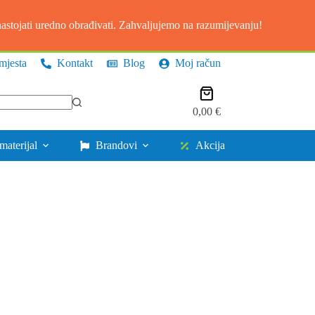
stojati uredno obrađivati. Zahvaljujemo na razumijevanju!
mjesta
Kontakt
Blog
Moj račun
Košarica
0,00
€
materijal
Brandovi
Akcija