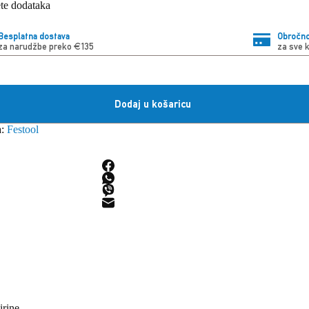
ete dodataka
Besplatna dostava
Obročno
za narudžbe preko €135
za sve 
Dodaj u košaricu
a:
Festool
irine