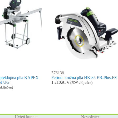
576138
-preklopna pila KAPEX
Festool kružna pila HK 85 EB-Plus-FS
et-UG
1.210,91
€
(PDV uključen)
uključen)
Uvjeti kupnje
Newsletter