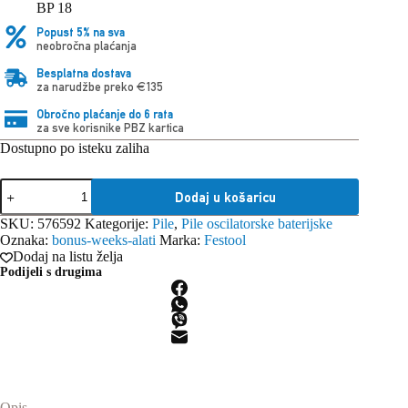
BP 18
Popust 5% na sva
neobročna plaćanja
Besplatna dostava
za narudžbe preko €135
Obročno plaćanje do 6 rata
za sve korisnike PBZ kartica
Dostupno po isteku zaliha
Festool
Dodaj u košaricu
Bežični
oscilator
SKU:
576592
Kategorije:
Pile
,
Pile oscilatorske baterijske
VECTURO
Oznaka:
bonus-weeks-alati
Marka:
Festool
OSC
Dodaj na listu želja
18
Podijeli s drugima
E-
Basic-
Set
količina
Opis