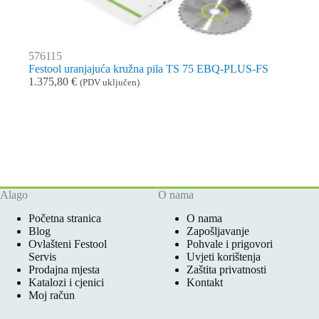
576115
Festool uranjajuća kružna pila TS 75 EBQ-PLUS-FS
1.375,80
€
(PDV uključen)
Alago
O nama
Početna stranica
O nama
Blog
Zapošljavanje
Ovlašteni Festool
Pohvale i prigovori
Servis
Uvjeti korištenja
Prodajna mjesta
Zaštita privatnosti
Katalozi i cjenici
Kontakt
Moj račun