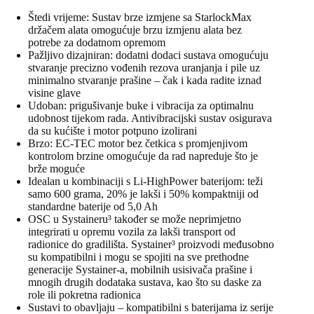
Štedi vrijeme: Sustav brze izmjene sa StarlockMax
držačem alata omogućuje brzu izmjenu alata bez
potrebe za dodatnom opremom
Pažljivo dizajniran: dodatni dodaci sustava omogućuju
stvaranje precizno vođenih rezova uranjanja i pile uz
minimalno stvaranje prašine – čak i kada radite iznad
visine glave
Udoban: prigušivanje buke i vibracija za optimalnu
udobnost tijekom rada. Antivibracijski sustav osigurava
da su kućište i motor potpuno izolirani
Brzo: EC-TEC motor bez četkica s promjenjivom
kontrolom brzine omogućuje da rad napreduje što je
brže moguće
Idealan u kombinaciji s Li-HighPower baterijom: teži
samo 600 grama, 20% je lakši i 50% kompaktniji od
standardne baterije od 5,0 Ah
OSC u Systaineru³ također se može neprimjetno
integrirati u opremu vozila za lakši transport od
radionice do gradilišta. Systainer³ proizvodi međusobno
su kompatibilni i mogu se spojiti na sve prethodne
generacije Systainer-a, mobilnih usisivača prašine i
mnogih drugih dodataka sustava, kao što su daske za
role ili pokretna radionica
Sustavi to obavljaju – kompatibilni s baterijama iz serije