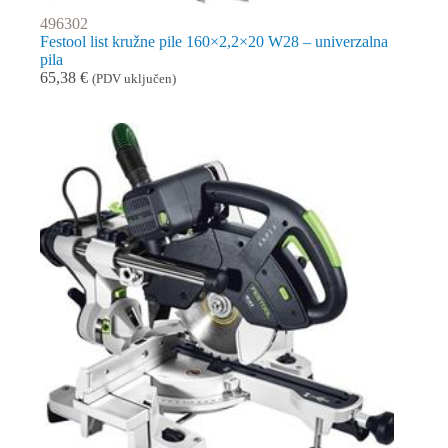
496302
Festool list kružne pile 160×2,2×20 W28 – univerzalna
pila
65,38
€
(PDV uključen)