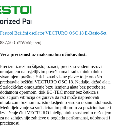
Festool Bežični oscilator VECTURO OSC 18 E-Basic-Set
887,56
€
(PDV uključen)
Veća preciznost uz maksimalnu učinkovitost.
Precizni izrezi na šiljastoj oznaci, precizno vođeni rezovi
uranjanjem na osjetljivim površinama i rad s minimalnim
stvaranjem prašine, čak i iznad visine glave: to je ono što
predstavlja bežični VECTURO OSC 18. Nadalje, držač alata
StarlockMax omogućuje brzu izmjenu alata bez potrebe za
dodatnom opremom, dok EC-TEC motor bez četkica s
izolacijom vibracija osigurava da rad može napredovati
ultrabrzom brzinom uz istu dosljedno visoku razinu udobnosti.
Međudjelovanje sa sofisticiranim priborom za pozicioniranje i
izvlačenje čini VECTURO inteligentnim sustavnim rješenjem
za najzahtjevnije zahtjeve u pogledu performansi, udobnosti i
preciznosti.