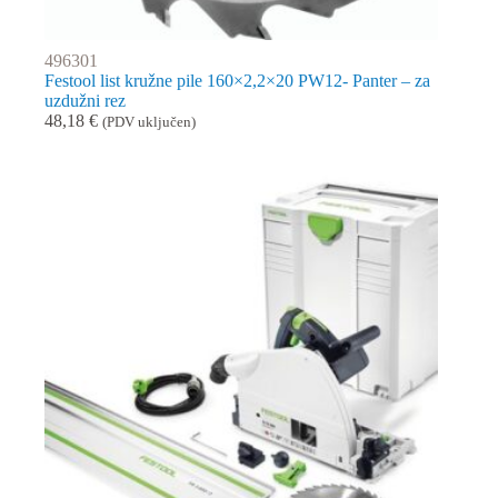
496301
Festool list kružne pile 160×2,2×20 PW12- Panter – za
uzdužni rez
48,18
€
(PDV uključen)