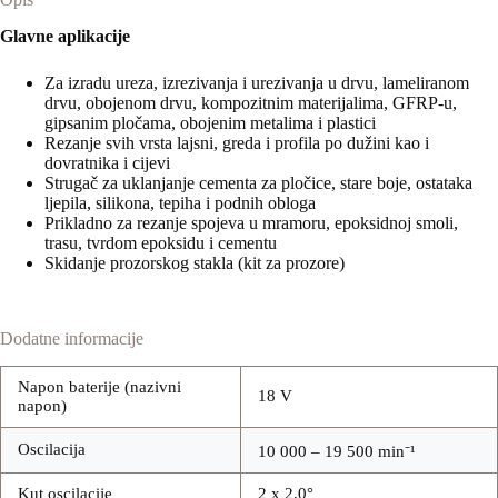
Glavne aplikacije
Za izradu ureza, izrezivanja i urezivanja u drvu, lameliranom
drvu, obojenom drvu, kompozitnim materijalima, GFRP-u,
gipsanim pločama, obojenim metalima i plastici
Rezanje svih vrsta lajsni, greda i profila po dužini kao i
dovratnika i cijevi
Strugač za uklanjanje cementa za pločice, stare boje, ostataka
ljepila, silikona, tepiha i podnih obloga
Prikladno za rezanje spojeva u mramoru, epoksidnoj smoli,
trasu, tvrdom epoksidu i cementu
Skidanje prozorskog stakla (kit za prozore)
Dodatne informacije
Napon baterije (nazivni
18 V
napon)
Oscilacija
10 000 – 19 500 min⁻¹
Kut oscilacije
2 x 2,0°