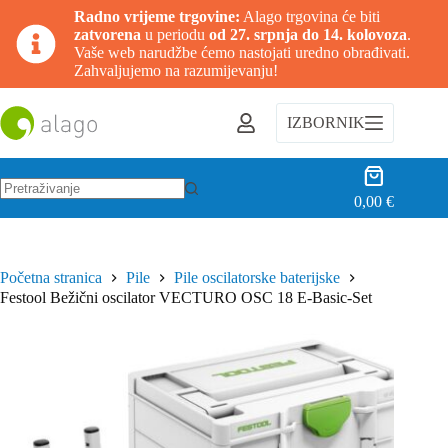
Radno vrijeme trgovine:
Alago trgovina će biti
zatvorena
u periodu
od 27. srpnja do 14. kolovoza
.
Vaše web narudžbe ćemo nastojati uredno obrađivati.
Zahvaljujemo na razumijevanju!
Preskoči
na
IZBORNIK
sadržaj
Košarica
0,00
€
Nema
rezultata.
Početna stranica
Pile
Pile oscilatorske baterijske
Festool Bežični oscilator VECTURO OSC 18 E-Basic-Set