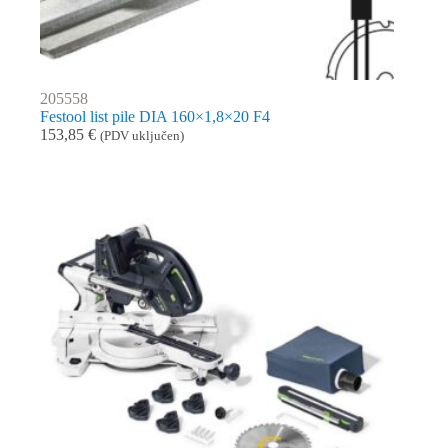
205558
Festool list pile DIA 160×1,8×20 F4
153,85
€
(PDV uključen)