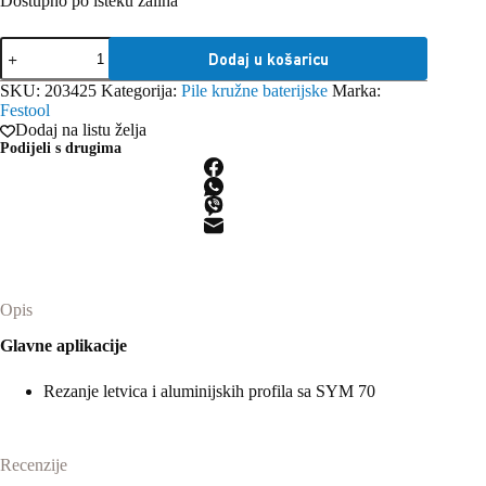
Dostupno po isteku zaliha
Festool
Dodaj u košaricu
povišenja
Increase
SKU:
203425
Kategorija:
Pile kružne baterijske
Marka:
EH-
Festool
SYS-
Dodaj na listu želja
SYM
Podijeli s drugima
70
for
SYM
70
količina
Opis
Glavne aplikacije
Rezanje letvica i aluminijskih profila sa SYM 70
Recenzije