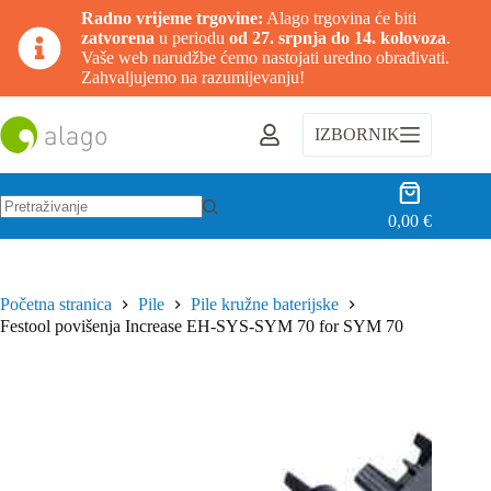
Radno vrijeme trgovine:
Alago trgovina će biti
zatvorena
u periodu
od 27. srpnja do 14. kolovoza
.
Vaše web narudžbe ćemo nastojati uredno obrađivati.
Zahvaljujemo na razumijevanju!
Preskoči
na
IZBORNIK
sadržaj
Košarica
0,00
€
Nema
rezultata.
Početna stranica
Pile
Pile kružne baterijske
Festool povišenja Increase EH-SYS-SYM 70 for SYM 70