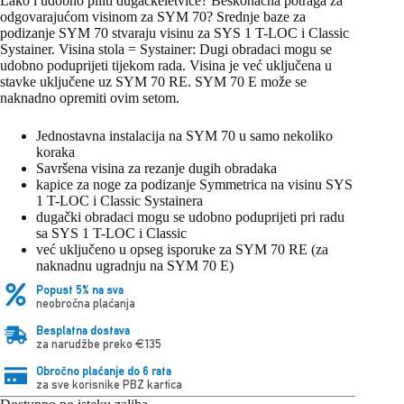
Lako i udobno piliti dugačkeletvice? Beskonačna potraga za
odgovarajućom visinom za SYM 70? Srednje baze za
podizanje SYM 70 stvaraju visinu za SYS 1 T-LOC i Classic
Systainer. Visina stola = Systainer: Dugi obradaci mogu se
udobno poduprijeti tijekom rada. Visina je već uključena u
stavke uključene uz SYM 70 RE. SYM 70 E može se
naknadno opremiti ovim setom.
Jednostavna instalacija na SYM 70 u samo nekoliko
koraka
Savršena visina za rezanje dugih obradaka
kapice za noge za podizanje Symmetrica na visinu SYS
1 T-LOC i Classic Systainera
dugački obradaci mogu se udobno poduprijeti pri radu
sa SYS 1 T-LOC i Classic
već uključeno u opseg isporuke za SYM 70 RE (za
naknadnu ugradnju na SYM 70 E)
Popust 5% na sva
neobročna plaćanja
Besplatna dostava
za narudžbe preko €135
Obročno plaćanje do 6 rata
za sve korisnike PBZ kartica