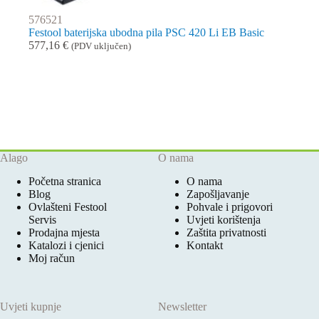
576521
Festool baterijska ubodna pila PSC 420 Li EB Basic
577,16
€
(PDV uključen)
Alago
O nama
Početna stranica
O nama
Blog
Zapošljavanje
Ovlašteni Festool
Pohvale i prigovori
Servis
Uvjeti korištenja
Prodajna mjesta
Zaštita privatnosti
Katalozi i cjenici
Kontakt
Moj račun
Uvjeti kupnje
Newsletter