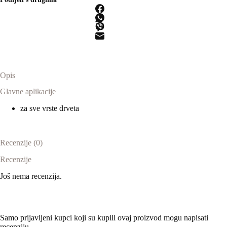
CSC
SYS
količina
Opis
Glavne aplikacije
za sve vrste drveta
Recenzije (0)
Recenzije
Još nema recenzija.
Samo prijavljeni kupci koji su kupili ovaj proizvod mogu napisati
recenziju.