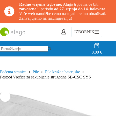
Radno vrijeme trgovine:
Alago trgovina će biti
zatvorena
u periodu
od 27. srpnja do 14. kolovoza
.
Vaše web narudžbe ćemo nastojati uredno obrađivati.
Zahvaljujemo na razumijevanju!
Preskoči
na
IZBORNIK
sadržaj
Košarica
0,00
€
Nema
rezultata.
Početna stranica
Pile
Pile kružne baterijske
Festool Vrećica za sakupljanje strugotine SB-CSC SYS