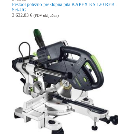
Festool potezno-preklopna pila KAPEX KS 120 REB -
Set-UG
3.632,83
€
(PDV uključen)