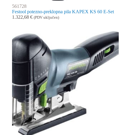
561728
Festool potezno-preklopna pila KAPEX KS 60 E-Set
1.322,68
€
(PDV uključen)