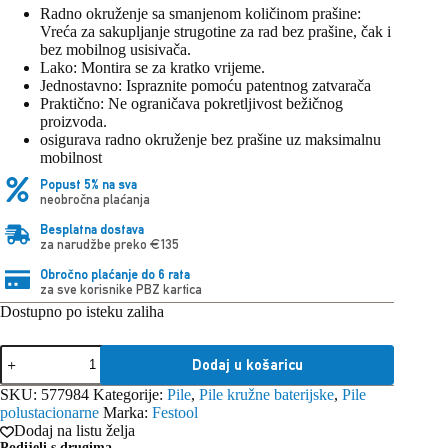
Radno okruženje sa smanjenom količinom prašine:
Vreća za sakupljanje strugotine za rad bez prašine, čak i
bez mobilnog usisivača.
Lako: Montira se za kratko vrijeme.
Jednostavno: Ispraznite pomoću patentnog zatvarača
Praktično: Ne ograničava pokretljivost bežičnog
proizvoda.
osigurava radno okruženje bez prašine uz maksimalnu
mobilnost
Popust 5% na sva
neobročna plaćanja
Besplatna dostava
za narudžbe preko €135
Obročno plaćanje do 6 rata
za sve korisnike PBZ kartica
Dostupno po isteku zaliha
Festool
Dodaj u košaricu
Vrećica
za
SKU:
577984
Kategorije:
Pile
,
Pile kružne baterijske
,
Pile
sakupljanje
polustacionarne
Marka:
Festool
strugotine
Dodaj na listu želja
SB-
Podijeli s drugima