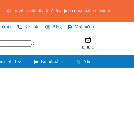
stojati uredno obrađivati. Zahvaljujemo na razumijevanju!
mjesta
Kontakt
Blog
Moj račun
Košarica
0,00
€
materijal
Brandovi
Akcija