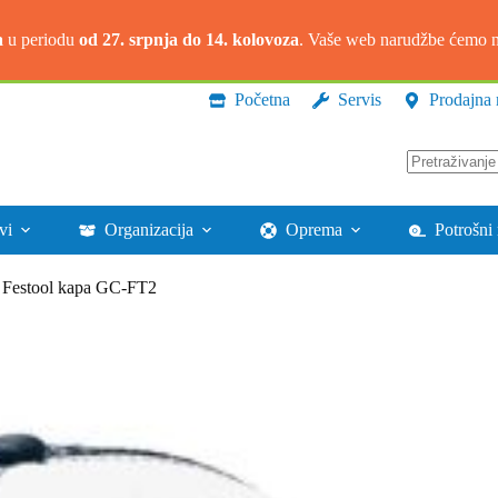
a
u periodu
od 27. srpnja do 14. kolovoza
. Vaše web narudžbe ćemo na
Početna
Servis
Prodajna 
Nema
rezultata.
vi
Organizacija
Oprema
Potrošni 
Festool kapa GC-FT2