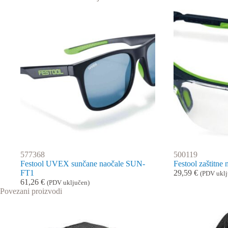
577368
500119
Festool UVEX sunčane naočale SUN-
Festool zaštitn
FT1
29,59
€
(PDV uklj
61,26
€
(PDV uključen)
Povezani proizvodi