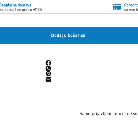
Besplatna dostava
Obročno
za narudžbe preko €135
za sve 
Dodaj u košaricu
Samo prijavljeni kupci koji su