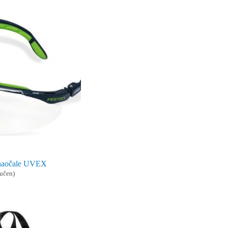
e naočale UVEX
učen)