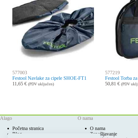
577003
577219
Festool Navlake za cipele SHOE-FT1
Festool Torba za
11,65
€
50,81
€
(PDV uključen)
(PDV uklj
Alago
O nama
Početna stranica
O nama
Blog
Zapošljavanje