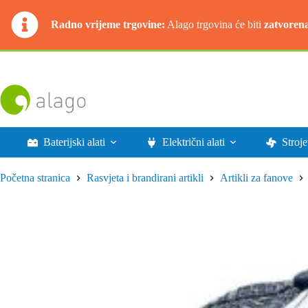
Radno vrijeme trgovine:
Alago trgovina će biti
zatvoren
Preskoči
na
sadržaj
Baterijski alati
Električni alati
Stroje
Početna stranica
Rasvjeta i brandirani artikli
Artikli za fanove