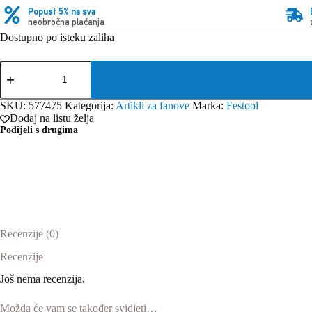
Popust 5% na sva
neobročna plaćanja
Dostupno po isteku zaliha
Festool
kapa
GC-
FT2
SKU:
577475
Kategorija:
Artikli za fanove
Marka:
Festool
količina
Dodaj na listu želja
Podijeli s drugima
Recenzije (0)
Recenzije
Još nema recenzija.
Možda će vam se također svidjeti…