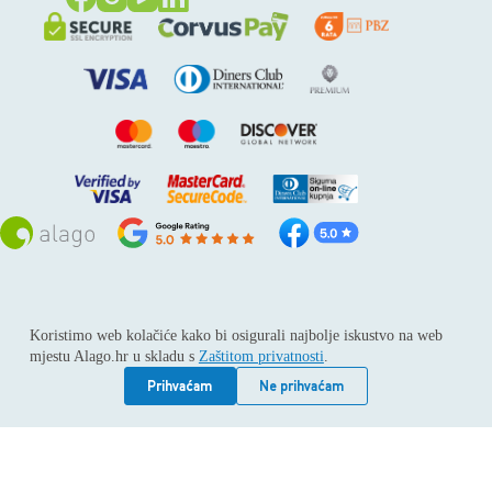
Sva prava pridržana © 2026
Alago
Koristimo web kolačiće kako bi osigurali najbolje iskustvo na web
ALAGO d.o.o. trgovina, usluge i zastupanje stranih tvrtki /
mjestu Alago.hr u skladu s
Zaštitom privatnosti
.
Adresa: Horvati 112, 10436 Rakov potok / Telefon: +385 1
6539 392 / E-mail: kontakt@alago.hr / Podaci o subjektu:
Prihvaćam
Ne prihvaćam
Subjekt je upisan kod Trgovačkog suda u Zagrebu pod
reg.uloškom broj 1-53420. / MBS: 080046630 / OIB:
11092339061 / EUID: HRSR.080046630 / Godina osnivanja:
1994. / Temeljni kapital: 4.615,00 €, uplaćen u cijelosti /
Društvo zastupa: Hrvoje Gotovac, dipl. ing. / Produkcija