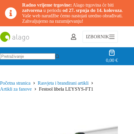
Radno vrijeme trgovine:
Alago trgovina će biti
zatvorena
u periodu
od 27. srpnja do 14. kolovoza
.
Vaše web narudžbe ćemo nastojati uredno obrađivati.
Zahvaljujemo na razumijevanju!
Preskoči
na
IZBORNIK
sadržaj
Košarica
0,00
€
Nema
rezultata.
Početna stranica
Rasvjeta i brandirani artikli
Artikli za fanove
Festool libela LEYSYS-FT1