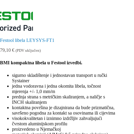
Festool libela LEYSYS-FT1
79,10
€
(PDV uključen)
BMI kompaktna libela u Festool izvedbi.
sigurno skladištenje i jednostavan transport u ručki
Systainer
jedna vodoravna i jedna okomita libela, točnost
mjerenja +/- 1,0 mm/m
prednja strana s metričkim skaliranjem, a naličje s
INCH skaliranjem
kontaktna površina je dizajnirana da bude prizmatična,
savršeno pogodna za kontakt sa osovinama ili cijevima
visokokvalitetan i iznimno izdržljiv zahvaljujući
čvrstom aluminijskom profilu
proizvedeno u Njemačkoj