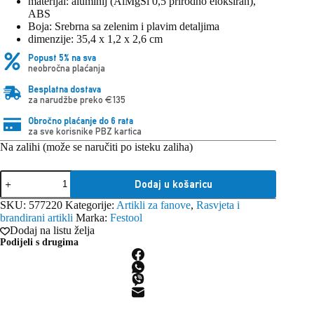
materijal: aluminij (AlMgSi 0,5 prirodno eloksiran),
ABS
Boja: Srebrna sa zelenim i plavim detaljima
dimenzije: 35,4 x 1,2 x 2,6 cm
Popust 5% na sva
neobročna plaćanja
Besplatna dostava
za narudžbe preko €135
Obročno plaćanje do 6 rata
za sve korisnike PBZ kartica
Na zalihi (može se naručiti po isteku zaliha)
Festool
Dodaj u košaricu
libela
LEYSYS-
SKU:
577220
Kategorije:
Artikli za fanove
,
Rasvjeta i
FT1
brandirani artikli
Marka:
Festool
količina
Dodaj na listu želja
Podijeli s drugima