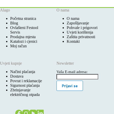
Alago
O nama
Početna stranica
O nama
Blog
Zapošljavanje
Ovlašteni Festool
Pohvale i prigovori
Servis
Uvjeti korištenja
Prodajna mjesta
Zaštita privatnosti
Katalozi i cjenici
Kontakt
Moj račun
Uvjeti kupnje
Newsletter
Načini plaćanja
Vaša E-mail adresa:
Dostava
Povrat i reklamacije
Sigurnost plaćanja
Prijavi se
Zbrinjavanje
električnog otpada