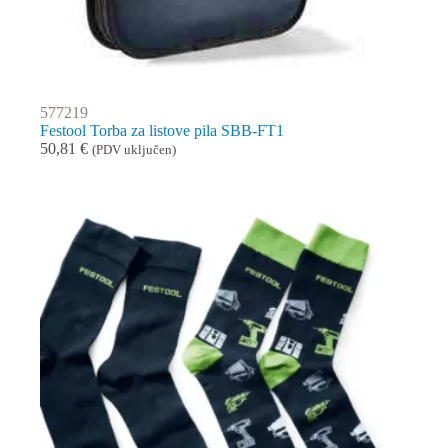
577219
Festool Torba za listove pila SBB-FT1
50,81
€
(PDV uključen)