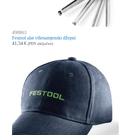
498863
Festool alat višenamjenski džepni
41,54
€
(PDV uključen)