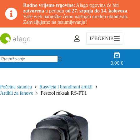
Radno vrijeme trgovine:
Alago trgovina će biti
zatvorena
u periodu
od 27. srpnja do 14. kolovoza
.
Vaše web narudžbe ćemo nastojati uredno obrađivati.
Zahvaljujemo na razumijevanju!
Preskoči
na
IZBORNIK
sadržaj
Košarica
0,00
€
Nema
rezultata.
Početna stranica
Rasvjeta i brandirani artikli
Artikli za fanove
Festool ruksak RS-FT1