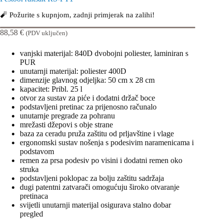
🧨 Požurite s kupnjom, zadnji primjerak na zalihi!
88,58
€
(PDV uključen)
vanjski materijal: 840D dvobojni poliester, laminiran s
PUR
unutarnji materijal: poliester 400D
dimenzije glavnog odjeljka: 50 cm x 28 cm
kapacitet: Pribl. 25 l
otvor za sustav za piće i dodatni držač boce
podstavljeni pretinac za prijenosno računalo
unutarnje pregrade za pohranu
mrežasti džepovi s obje strane
baza za ceradu pruža zaštitu od prljavštine i vlage
ergonomski sustav nošenja s podesivim naramenicama i
podstavom
remen za prsa podesiv po visini i dodatni remen oko
struka
podstavljeni poklopac za bolju zaštitu sadržaja
dugi patentni zatvarači omogućuju široko otvaranje
pretinaca
svijetli unutarnji materijal osigurava stalno dobar
pregled