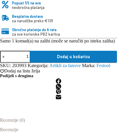
Popust 5% na sva
neobročna plaćanja
Besplatna dostava
za narudžbe preko €135
Obročno plaćanje do 6 rata
za sve korisnike PBZ kartica
Samo 1 komad(a) na zalihi (može se naručiti po isteku zaliha)
Festool
Dodaj u košaricu
ruksak
RS-
SKU:
203993
Kategorija:
Artikli za fanove
Marka:
Festool
FT1
Dodaj na listu želja
količina
Podijeli s drugima
Recenzije (0)
Recenzije