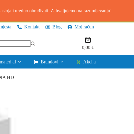
stojati uredno obrađivati. Zahvaljujemo na razumijevanju!
mjesta
Kontakt
Blog
Moj račun
Košarica
0,00
€
materijal
Brandovi
Akcija
 DIA HD