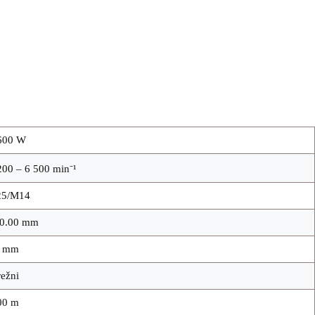
600 W
200 – 6 500 min⁻¹
25/M14
0.00 mm
6 mm
ežni
00 m