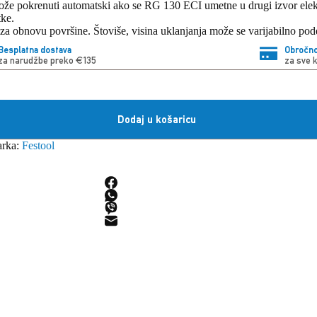
može pokrenuti automatski ako se RG 130 ECI umetne u drugi izvor elekt
tke.
za obnovu površine. Štoviše, visina uklanjanja može se varijabilno pod
Besplatna dostava
Obročno
za narudžbe preko €135
za sve 
Dodaj u košaricu
rka:
Festool