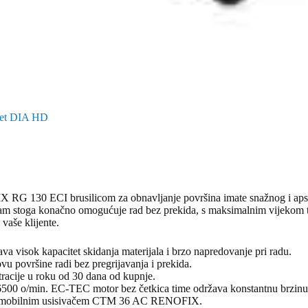
Set DIA HD
IX RG 130 ECI brusilicom za obnavljanje površina imate snažnog i ap
 vam stoga konačno omogućuje rad bez prekida, s maksimalnim vijekom 
aše klijente.
a visok kapacitet skidanja materijala i brzo napredovanje pri radu.
vu površine radi bez pregrijavanja i prekida.
racije u roku od 30 dana od kupnje.
 6500 o/min. EC-TEC motor bez četkica time održava konstantnu brzinu
ji s mobilnim usisivačem CTM 36 AC RENOFIX.