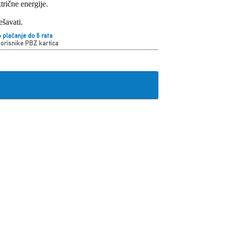
rične energije.
ešavati.
 plaćanje do 6 rata
korisnike PBZ kartica