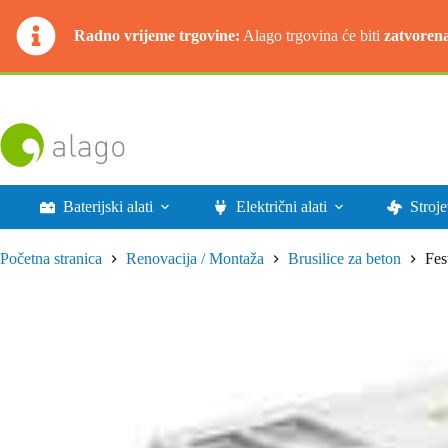
Radno vrijeme trgovine:
Alago trgovina će biti
zatvoren
Preskoči
na
sadržaj
Baterijski alati
Električni alati
Stroje
Početna stranica
Renovacija / Montaža
Brusilice za beton
Fes