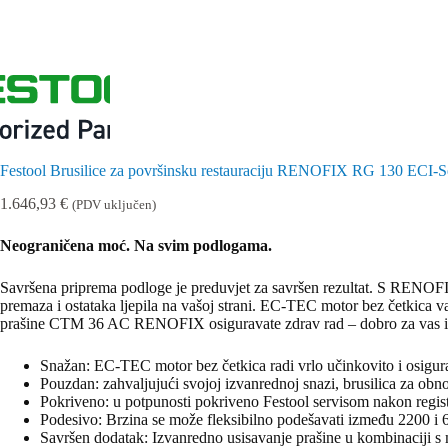
Festool Brusilice za površinsku restauraciju RENOFIX RG 130 ECI-
1.646,93
€
(PDV uključen)
Neograničena moć. Na svim podlogama.
Savršena priprema podloge je preduvjet za savršen rezultat. S RENOF
premaza i ostataka ljepila na vašoj strani. EC-TEC motor bez četkica
prašine CTM 36 AC RENOFIX osiguravate zdrav rad – dobro za vas i v
Snažan: EC-TEC motor bez četkica radi vrlo učinkovito i osigurav
Pouzdan: zahvaljujući svojoj izvanrednoj snazi, brusilica za obno
Pokriveno: u potpunosti pokriveno Festool servisom nakon regist
Podesivo: Brzina se može fleksibilno podešavati između 2200 i
Savršen dodatak: Izvanredno usisavanje prašine u kombinaci