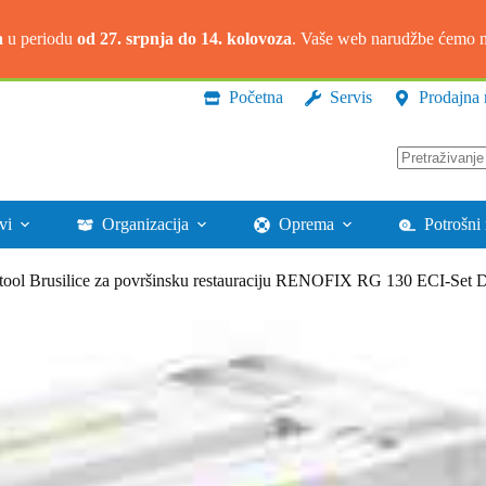
a
u periodu
od 27. srpnja do 14. kolovoza
. Vaše web narudžbe ćemo na
Početna
Servis
Prodajna 
Nema
rezultata.
vi
Organizacija
Oprema
Potrošni 
tool Brusilice za površinsku restauraciju RENOFIX RG 130 ECI-Set