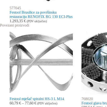
577045
Festool Brusilice za površinsku
restauraciju RENOFIX RG 130 ECI-Plus
1.293,35
€
(PDV uključen)
Povezani proizvodi
Festool mješač spiralni HS-3 L M14
768020
Raspon
60,79
€
–
77,60
€
Festool glava b
(PDV uključen)