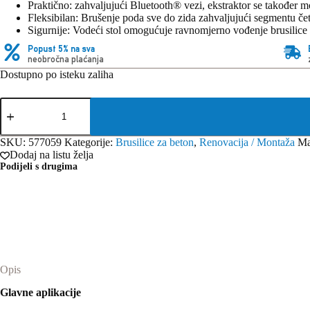
Praktično: zahvaljujući Bluetooth® vezi, ekstraktor se također 
Fleksibilan: Brušenje poda sve do zida zahvaljujući segmentu če
Sigurnije: Vodeći stol omogućuje ravnomjerno vođenje brusilice 
Popust 5% na sva
neobročna plaćanja
Dostupno po isteku zaliha
Festool
Brusilice
za
površinsku
SKU:
577059
Kategorije:
Brusilice za beton
,
Renovacija / Montaža
Ma
restauraciju
Dodaj na listu želja
RENOFIX
Podijeli s drugima
RG
130
ECI-
Set
DIA
HD
količina
Opis
Glavne aplikacije