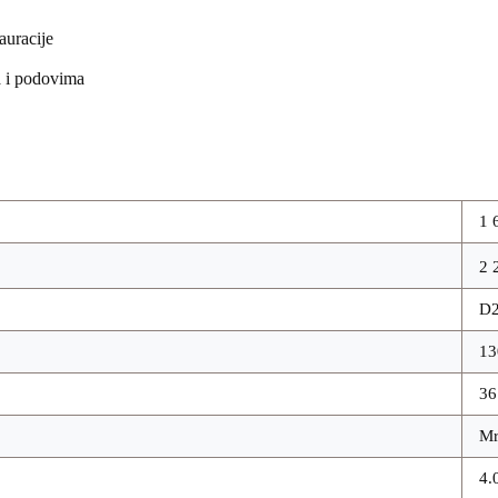
auracije
a i podovima
1 
2 
D
13
3
Mr
4.