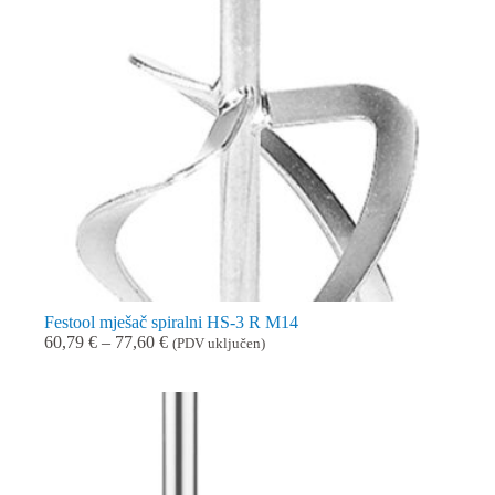
Festool mješač spiralni HS-3 R M14
Raspon
60,79
€
–
77,60
€
(PDV uključen)
cijena:
od
60,79 €
do
77,60 €