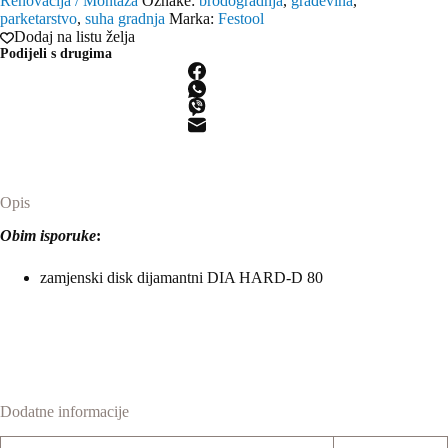
Renovacija / Montaža
Oznake:
brodogradnja
,
građevina
,
DIA
parketarstvo
,
suha gradnja
Marka:
Festool
HARD-
Dodaj na listu želja
D
Podijeli s drugima
80
količina
Opis
Obim isporuke
:
zamjenski disk dijamantni DIA HARD-D 80
Dodatne informacije