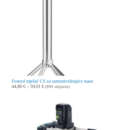
Festool mješač CS za samonivelirajuće mase
Raspon
44,80
€
–
59,01
€
(PDV uključen)
cijena:
od
44,80 €
do
59,01 €