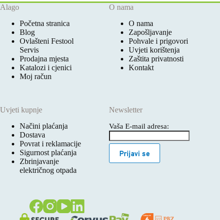
Alago
O nama
Početna stranica
O nama
Blog
Zapošljavanje
Ovlašteni Festool
Pohvale i prigovori
Servis
Uvjeti korištenja
Prodajna mjesta
Zaštita privatnosti
Katalozi i cjenici
Kontakt
Moj račun
Uvjeti kupnje
Newsletter
Načini plaćanja
Vaša E-mail adresa:
Dostava
Povrat i reklamacije
Sigurnost plaćanja
Prijavi se
Zbrinjavanje
električnog otpada