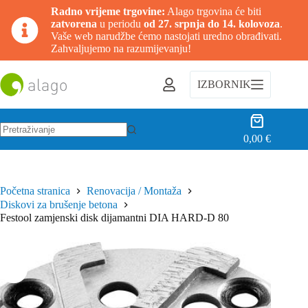
Radno vrijeme trgovine:
Alago trgovina će biti
zatvorena
u periodu
od 27. srpnja do 14. kolovoza
.
Vaše web narudžbe ćemo nastojati uredno obrađivati.
Zahvaljujemo na razumijevanju!
Preskoči
na
IZBORNIK
sadržaj
Košarica
0,00
€
Nema
rezultata.
Početna stranica
Renovacija / Montaža
Diskovi za brušenje betona
Festool zamjenski disk dijamantni DIA HARD-D 80