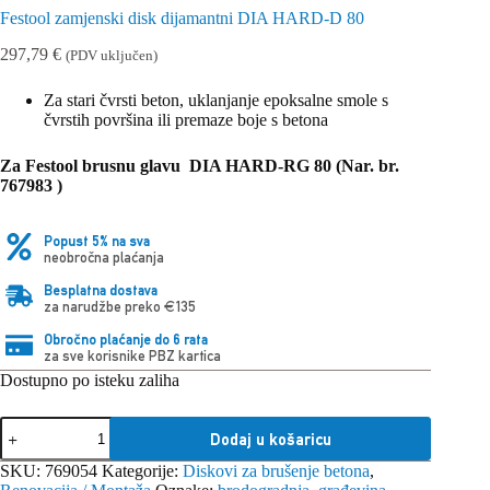
Festool zamjenski disk dijamantni DIA HARD-D 80
297,79
€
(PDV uključen)
Za stari čvrsti beton, uklanjanje epoksalne smole s
čvrstih površina ili premaze boje s betona
Za Festool brusnu glavu DIA HARD-RG 80 (Nar. br.
767983 )
Popust 5% na sva
neobročna plaćanja
Besplatna dostava
za narudžbe preko €135
Obročno plaćanje do 6 rata
za sve korisnike PBZ kartica
Dostupno po isteku zaliha
Festool
Dodaj u košaricu
zamjenski
disk
SKU:
769054
Kategorije:
Diskovi za brušenje betona
,
dijamantni