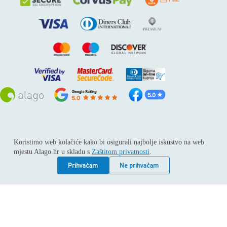
Sva prava pridržana © 2026
Alago
Koristimo web kolačiće kako bi osigurali najbolje iskustvo na web
ALAGO d.o.o. trgovina, usluge i zastupanje stranih tvrtki /
mjestu Alago.hr u skladu s
Zaštitom privatnosti
.
Adresa: Horvati 112, 10436 Rakov potok / Telefon: +385 1
6539 392 / E-mail: kontakt@alago.hr / Podaci o subjektu:
Prihvaćam
Ne prihvaćam
Subjekt je upisan kod Trgovačkog suda u Zagrebu pod
reg.uloškom broj 1-53420. / MBS: 080046630 / OIB:
11092339061 / EUID: HRSR.080046630 / Godina osnivanja:
1994. / Temeljni kapital: 4.615,00 €, uplaćen u cijelosti /
Društvo zastupa: Hrvoje Gotovac, dipl. ing. / Produkcija
weba:
Vindu Agency Ltd