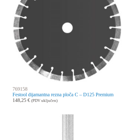
769158
Festool dijamantna rezna ploča C – D125 Premium
148,25
€
(PDV uključen)