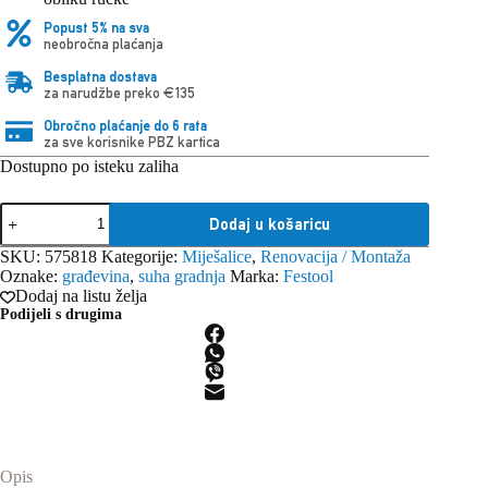
Popust 5% na sva
neobročna plaćanja
Besplatna dostava
za narudžbe preko €135
Obročno plaćanje do 6 rata
za sve korisnike PBZ kartica
Dostupno po isteku zaliha
Festool
Dodaj u košaricu
miješalica
MX
SKU:
575818
Kategorije:
Miješalice
,
Renovacija / Montaža
1600/2
Oznake:
građevina
,
suha gradnja
Marka:
Festool
RE
Dodaj na listu želja
EF
Podijeli s drugima
HS3R
količina
Opis