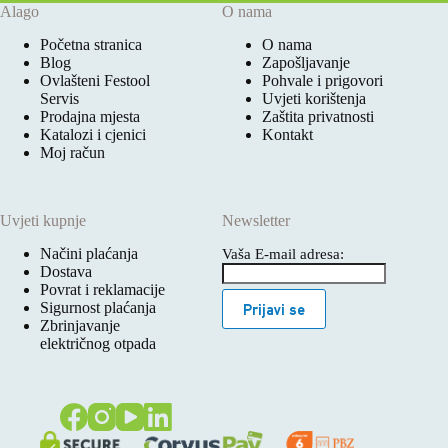
Alago
O nama
Početna stranica
O nama
Blog
Zapošljavanje
Ovlašteni Festool
Pohvale i prigovori
Servis
Uvjeti korištenja
Prodajna mjesta
Zaštita privatnosti
Katalozi i cjenici
Kontakt
Moj račun
Uvjeti kupnje
Newsletter
Načini plaćanja
Vaša E-mail adresa:
Dostava
Povrat i reklamacije
Sigurnost plaćanja
Prijavi se
Zbrinjavanje
električnog otpada