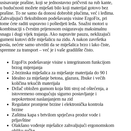
usisavanje prašine, koji se jednostavno pričvrsti na rub kante,
u budućnosti možete miješati bilo koji materijal gotovo bez
prašine. To ne samo da donosi dobrobit plućima, već i leđima.
Zahvaljujući fleksibilnom podešavanju visine ErgoFix, pri
tome ćete raditi uspravno i poštedjeti leđa. Snažni motori u
kombinaciji s čvrstim prijenosom osiguravaju maksimalnu
snagu i dugi vijek trajanja. Ako napravite pauzu, neklizajući
gumeni kutovi drže miješalicu na zidu. A nakon završetka
posla, nećete samo utvrditi da se miješalica brzo i lako čiste,
spremne za transport – već je i vaše gradilište čisto.
ErgoFix podešavanje visine s integriranom funkcijom
brzog mijenjanja
2-brzinska miješalica za miješanje materijala do 90 l
Idealno za miješanje betona, glazura, žbuke i većih
količina tekućih materijala
Držač obložen gumom koja štiti stroj od oštećenja, a
istovremeno omogućuju sigurno postavljanje i
nepokretnost naslanjanjem na zid
Regulator promjene brzine i elektronička kontrola
brzine
Zaštitna kapa s brtvilom sprječava prodor vode i
prljavštine
Olakšano vođenje mješalice zahvaljujući ergonomskom
obliku ručke