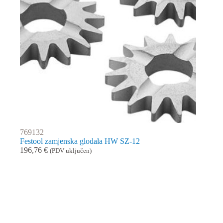
769132
Festool zamjenska glodala HW SZ-12
196,76
€
(PDV uključen)