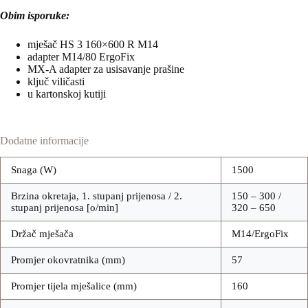
Obim isporuke:
mješač HS 3 160×600 R M14
adapter M14/80 ErgoFix
MX-A adapter za usisavanje prašine
ključ viličasti
u kartonskoj kutiji
Dodatne informacije
Snaga (W)
1500
Brzina okretaja, 1. stupanj prijenosa / 2.
150 – 300 /
stupanj prijenosa [o/min]
320 – 650
Držač mješača
M14/ErgoFix
Promjer okovratnika (mm)
57
Promjer tijela mješalice (mm)
160