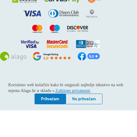
Sva prava pridržana © 2026
Alago
Koristimo web kolačiće kako bi osigurali najbolje iskustvo na web
ALAGO d.o.o. trgovina, usluge i zastupanje stranih tvrtki /
mjestu Alago.hr u skladu s
Zaštitom privatnosti
.
Adresa: Horvati 112, 10436 Rakov potok / Telefon: +385 1
6539 392 / E-mail: kontakt@alago.hr / Podaci o subjektu:
Prihvaćam
Ne prihvaćam
Subjekt je upisan kod Trgovačkog suda u Zagrebu pod
reg.uloškom broj 1-53420. / MBS: 080046630 / OIB:
11092339061 / EUID: HRSR.080046630 / Godina osnivanja:
1994. / Temeljni kapital: 4.615,00 €, uplaćen u cijelosti /
Društvo zastupa: Hrvoje Gotovac, dipl. ing. / Produkcija
weba:
Vindu Agency Ltd