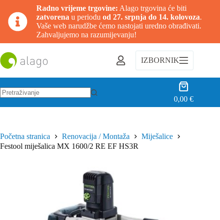
Radno vrijeme trgovine:
Alago trgovina će biti
zatvorena
u periodu
od 27. srpnja do 14. kolovoza
.
Vaše web narudžbe ćemo nastojati uredno obrađivati.
Zahvaljujemo na razumijevanju!
Preskoči
na
IZBORNIK
sadržaj
Košarica
0,00
€
Nema
rezultata.
Početna stranica
Renovacija / Montaža
Miješalice
Festool miješalica MX 1600/2 RE EF HS3R