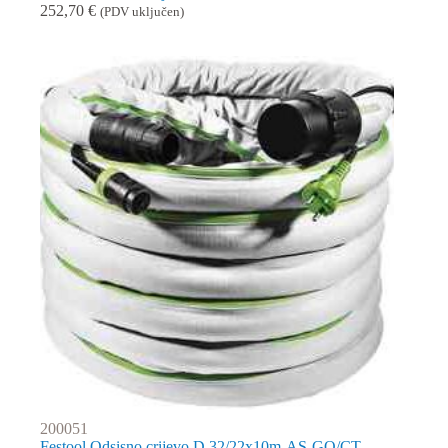
252,70
€
(PDV uključen)
200051
Festool Odsisno crijevo D 32/22x10m-AS-GQ/CT