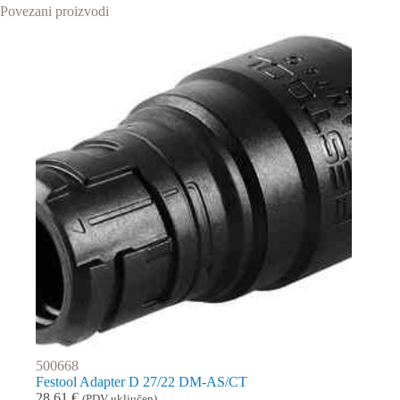
Povezani proizvodi
500668
Festool Adapter D 27/22 DM-AS/CT
28,61
€
(PDV uključen)