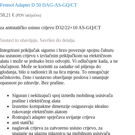
Festool Adapter D 50 DAG-AS-GQ/CT
58,21
€
(PDV uključen)
za antistatičko usisno crijevo D32/22×10 AS-GQ/CT
Sustavi to obavljaju. Savršen do detalja.
Integrirani priključak sigurno i brzo povezuje spojnu čahuru
na usisnom crijevu s izvlačnim priključkom na električnom
alatu i može se jednako brzo odvojiti. Vi odlučujete kada, a ne
slučajnost. Može se koristiti za zadatke od piljenja do
glodanja, bilo u radionici ili na licu mjesta. To omogućuje
učinkovito, čisto i sustavno obavljanje poslova i smanjuje
opasnost po zdravlje. Bez prašine.
Siguran i neklizajući spoj između mobilnog usisivača
prašine i električnog alata
Izuzetno kompaktne dimenzije osiguravaju idealno
rukovanje električnim alatom
Rotirajući adapter sprječava uvijanje crijeva
anti statički
naglavak crijeva za zatvoreno usisno crijevo, za
spajanje na ulaznu mlaznicu na mobilnom usisivaču