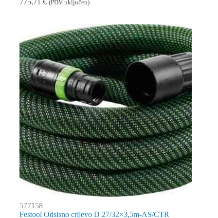
775,71
€
(PDV uključen)
577158
Festool Odsisno crijevo D 27/32×3,5m-AS/CTR