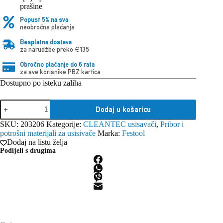
prašine
Popust 5% na sva
neobročna plaćanja
Besplatna dostava
za narudžbe preko €135
Obročno plaćanje do 6 rata
za sve korisnike PBZ kartica
Dostupno po isteku zaliha
Festool
Dodaj u košaricu
Adapter
D
SKU:
203206
Kategorije:
CLEANTEC usisavači
,
Pribor i
50
potrošni materijali za usisivače
Marka:
Festool
DAG-
Dodaj na listu želja
AS-
Podijeli s drugima
GQ/CT
količina