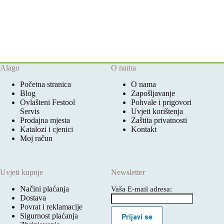
Alago
O nama
Početna stranica
O nama
Blog
Zapošljavanje
Ovlašteni Festool
Pohvale i prigovori
Servis
Uvjeti korištenja
Prodajna mjesta
Zaštita privatnosti
Katalozi i cjenici
Kontakt
Moj račun
Uvjeti kupnje
Newsletter
Načini plaćanja
Vaša E-mail adresa:
Dostava
Povrat i reklamacije
Sigurnost plaćanja
Prijavi se