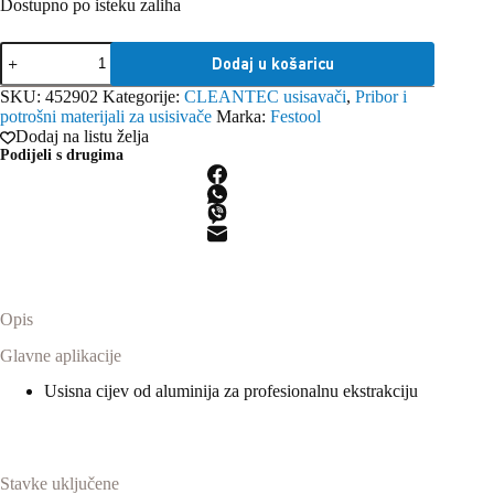
Dostupno po isteku zaliha
Festool
Dodaj u košaricu
Metalne
produžne
SKU:
452902
Kategorije:
CLEANTEC usisavači
,
Pribor i
cijevi
potrošni materijali za usisivače
Marka:
Festool
D
Dodaj na listu želja
36
Podijeli s drugima
VR-
M
3x
količina
Opis
Glavne aplikacije
Usisna cijev od aluminija za profesionalnu ekstrakciju
Stavke uključene