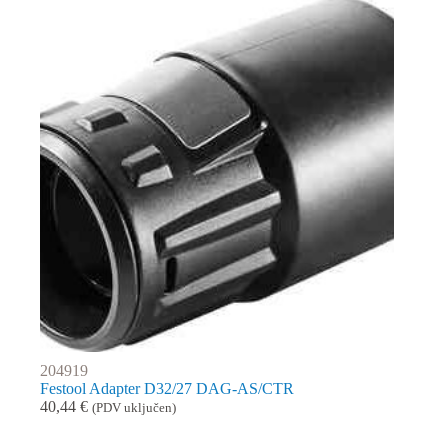
204919
Festool Adapter D32/27 DAG-AS/CTR
40,44
€
(PDV uključen)