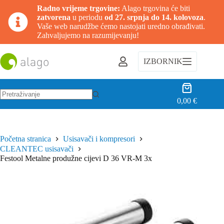
Radno vrijeme trgovine:
Alago trgovina će biti
zatvorena
u periodu
od 27. srpnja do 14. kolovoza
.
Vaše web narudžbe ćemo nastojati uredno obrađivati.
Zahvaljujemo na razumijevanju!
Preskoči
na
IZBORNIK
sadržaj
Košarica
0,00
€
Nema
rezultata.
Početna stranica
Usisavači i kompresori
CLEANTEC usisavači
Festool Metalne produžne cijevi D 36 VR-M 3x