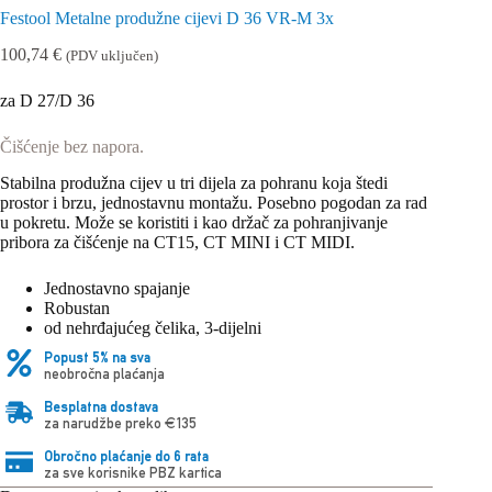
Festool Metalne produžne cijevi D 36 VR-M 3x
100,74
€
(PDV uključen)
za D 27/D 36
Čišćenje bez napora.
Stabilna produžna cijev u tri dijela za pohranu koja štedi
prostor i brzu, jednostavnu montažu. Posebno pogodan za rad
u pokretu. Može se koristiti i kao držač za pohranjivanje
pribora za čišćenje na CT15, CT MINI i CT MIDI.
Jednostavno spajanje
Robustan
od nehrđajućeg čelika, 3-dijelni
Popust 5% na sva
neobročna plaćanja
Besplatna dostava
za narudžbe preko €135
Obročno plaćanje do 6 rata
za sve korisnike PBZ kartica