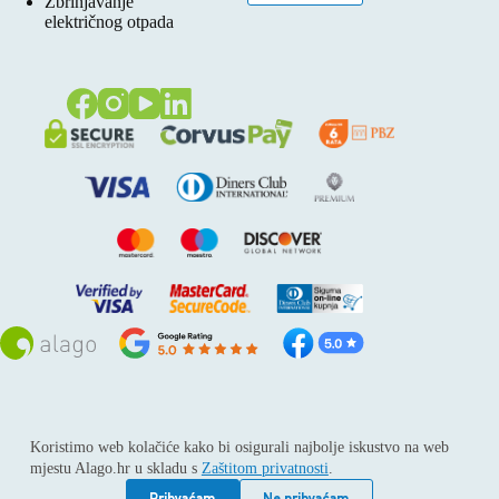
Zbrinjavanje
električnog otpada
Sva prava pridržana © 2026
Alago
Koristimo web kolačiće kako bi osigurali najbolje iskustvo na web
ALAGO d.o.o. trgovina, usluge i zastupanje stranih tvrtki /
mjestu Alago.hr u skladu s
Zaštitom privatnosti
.
Adresa: Horvati 112, 10436 Rakov potok / Telefon: +385 1
6539 392 / E-mail: kontakt@alago.hr / Podaci o subjektu:
Prihvaćam
Ne prihvaćam