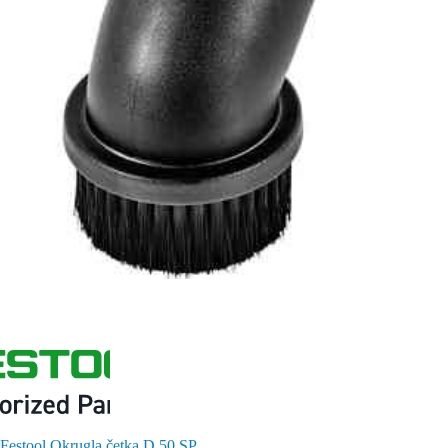
Festool Okrugla četka D 50 SP