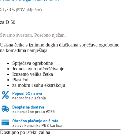
51,73
€
(PDV uključen)
za D 50
Stvarno svestran. Posebno nježan.
Usisna četka s iznimno dugim dlačicama sprječava ogrebotine
na komadima namještaja.
Sprječava ogrebotine
Jednostavno pričvršćivanje
Izuzetno velika četka
Plastični
za mokru i suhu ekstrakciju
Popust 5% na sva
neobročna plaćanja
Besplatna dostava
za narudžbe preko €135
Obročno plaćanje do 6 rata
za sve korisnike PBZ kartica
Dostupno po isteku zaliha