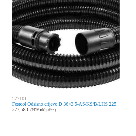
577101
Festool Odsisno crijevo D 36×3,5-AS/KS/B/LHS 225
277,58
€
(PDV uključen)