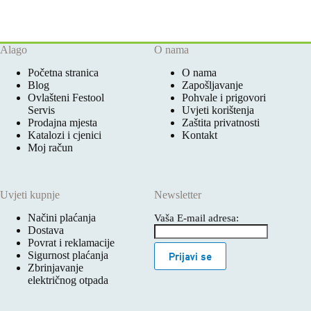
Alago
O nama
Početna stranica
O nama
Blog
Zapošljavanje
Ovlašteni Festool
Pohvale i prigovori
Servis
Uvjeti korištenja
Prodajna mjesta
Zaštita privatnosti
Katalozi i cjenici
Kontakt
Moj račun
Uvjeti kupnje
Newsletter
Načini plaćanja
Vaša E-mail adresa:
Dostava
Povrat i reklamacije
Sigurnost plaćanja
Prijavi se
Zbrinjavanje
električnog otpada