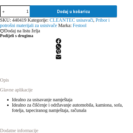
Festool
Dodaj u košaricu
Okrugla
četka
SKU:
440419
Kategorije:
CLEANTEC usisavači
,
Pribor i
D
potrošni materijali za usisivače
Marka:
Festool
50
Dodaj na listu želja
SP
Podijeli s drugima
količina
Opis
Glavne aplikacije
Idealno za usisavanje namještaja
Idealno za čišćenje i održavanje automobila, kamiona, sofa,
fotelja, tapeciranog namještaja, računala
Dodatne informacije