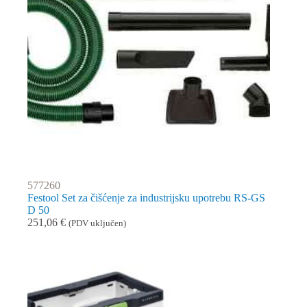
577260
Festool Set za čišćenje za industrijsku upotrebu RS-GS
D 50
251,06
€
(PDV uključen)