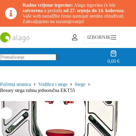
Radno vrijeme trgovine:
Alago trgovina će biti
zatvorena
u periodu
od 27. srpnja do 14. kolovoza
.
Vaše web narudžbe ćemo nastojati uredno obrađivati.
Zahvaljujemo na razumijevanju!
Preskoči
na
IZBORNIK
sadržaj
Košarica
0,00
€
Nema
rezultata.
Početna stranica
Vodilice i stege
Stege
Bessey stega rubna jednoručna EKT55