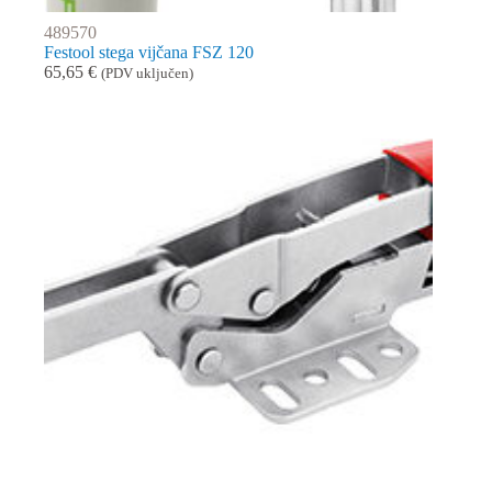
489570
Festool stega vijčana FSZ 120
65,65
€
(PDV uključen)