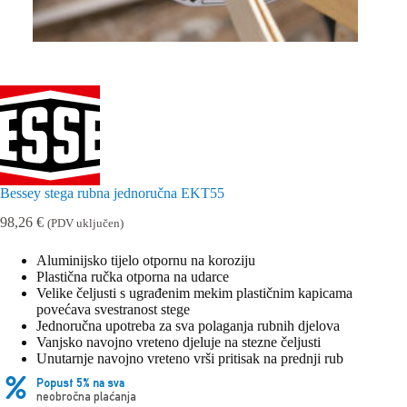
Bessey stega rubna jednoručna EKT55
98,26
€
(PDV uključen)
Aluminijsko tijelo otpornu na koroziju
Plastična ručka otporna na udarce
Velike čeljusti s ugrađenim mekim plastičnim kapicama
povećava svestranost stege
Jednoručna upotreba za sva polaganja rubnih djelova
Vanjsko navojno vreteno djeluje na stezne čeljusti
Unutarnje navojno vreteno vrši pritisak na prednji rub
Popust 5% na sva
neobročna plaćanja