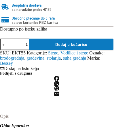
Besplatna dostava
za narudžbe preko €135
Obročno plaćanje do 6 rata
za sve korisnike PBZ kartica
Dostupno po isteku zaliha
Bessey
Dodaj u košaricu
stega
rubna
SKU:
EKT55
Kategorije:
Stege
,
Vodilice i stege
Oznake:
jednoručna
brodogradnja
,
građevina
,
stolarija
,
suha gradnja
Marka:
EKT55
Bessey
količina
Dodaj na listu želja
Podijeli s drugima
Opis
Obim isporuke: