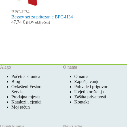
BPC-H34
Bessey set za pritezanje BPC-H34
47,74
€
(PDV uključen)
Alago
O nama
Početna stranica
O nama
Blog
Zapošljavanje
Ovlašteni Festool
Pohvale i prigovori
Servis
Uvjeti korištenja
Prodajna mjesta
Zaštita privatnosti
Katalozi i cjenici
Kontakt
Moj račun
Uvjeti kupnje
Newsletter