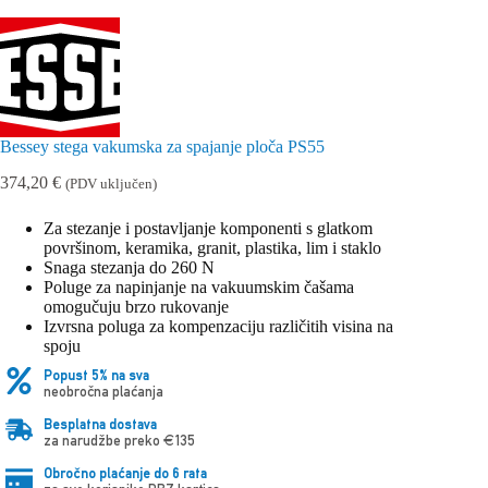
Bessey stega vakumska za spajanje ploča PS55
374,20
€
(PDV uključen)
Za stezanje i postavljanje komponenti s glatkom
površinom, keramika, granit, plastika, lim i staklo
Snaga stezanja do 260 N
Poluge za napinjanje na vakuumskim čašama
omogučuju brzo rukovanje
Izvrsna poluga za kompenzaciju različitih visina na
spoju
Popust 5% na sva
neobročna plaćanja
Besplatna dostava
za narudžbe preko €135
Obročno plaćanje do 6 rata