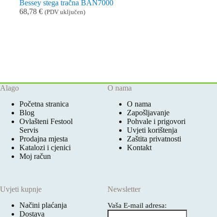
Bessey stega tračna BAN7000
68,78
€
(PDV uključen)
Alago
O nama
Početna stranica
O nama
Blog
Zapošljavanje
Ovlašteni Festool
Pohvale i prigovori
Servis
Uvjeti korištenja
Prodajna mjesta
Zaštita privatnosti
Katalozi i cjenici
Kontakt
Moj račun
Uvjeti kupnje
Newsletter
Načini plaćanja
Vaša E-mail adresa:
Dostava