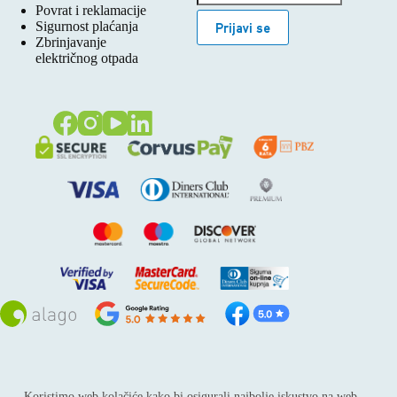
Povrat i reklamacije
Sigurnost plaćanja
Prijavi se
Zbrinjavanje
električnog otpada
Sva prava pridržana © 2026
Alago
Koristimo web kolačiće kako bi osigurali najbolje iskustvo na web