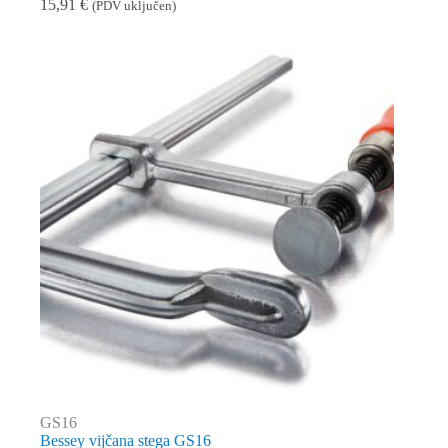
15,91
€
(PDV uključen)
GS16
Bessey vijčana stega GS16