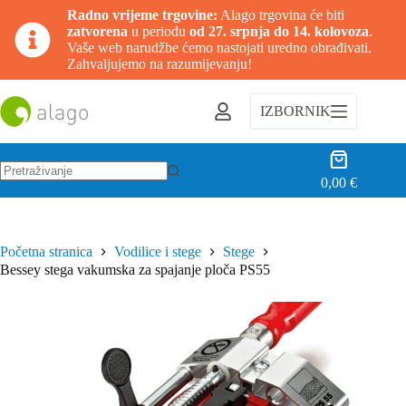
Radno vrijeme trgovine:
Alago trgovina će biti
zatvorena
u periodu
od 27. srpnja do 14. kolovoza
.
Vaše web narudžbe ćemo nastojati uredno obrađivati.
Zahvaljujemo na razumijevanju!
Preskoči
na
IZBORNIK
sadržaj
Košarica
0,00
€
Nema
rezultata.
Početna stranica
Vodilice i stege
Stege
Bessey stega vakumska za spajanje ploča PS55