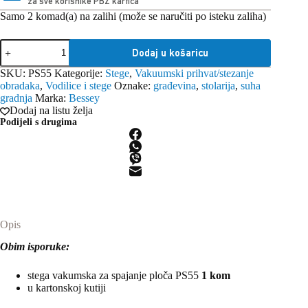
za sve korisnike PBZ kartica
Samo 2 komad(a) na zalihi (može se naručiti po isteku zaliha)
Bessey
Dodaj u košaricu
stega
vakumska
SKU:
PS55
Kategorije:
Stege
,
Vakuumski prihvat/stezanje
za
obradaka
,
Vodilice i stege
Oznake:
građevina
,
stolarija
,
suha
spajanje
gradnja
Marka:
Bessey
ploča
Dodaj na listu želja
PS55
Podijeli s drugima
količina
Opis
Obim isporuke:
stega vakumska za spajanje ploča PS55
1 kom
u kartonskoj kutiji