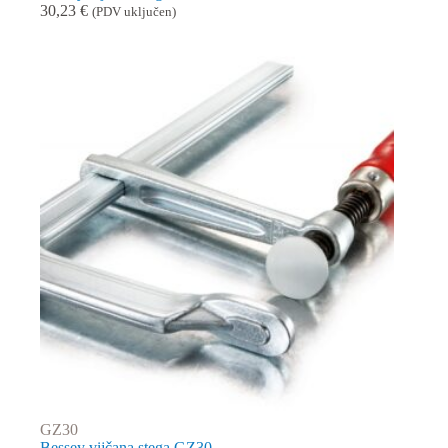
30,23
€
(PDV uključen)
GZ30
Bessey vijčana stega GZ30