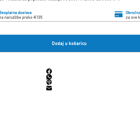
Besplatna dostava
Obročno
za narudžbe preko €135
za sve 
Dodaj u košaricu