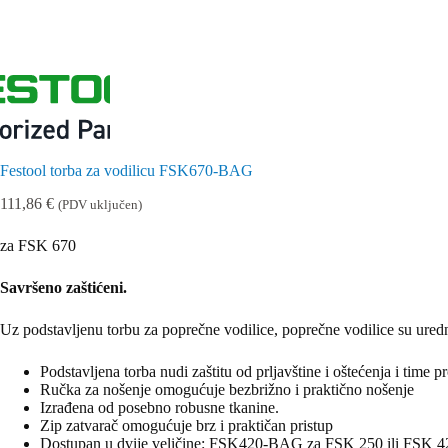
Festool torba za vodilicu FSK670-BAG
111,86
€
(PDV uključen)
za FSK 670
Savršeno zaštićeni.
Uz podstavljenu torbu za poprečne vodilice, poprečne vodilice su uredn
Podstavljena torba nudi zaštitu od prljavštine i oštećenja i time p
Ručka za nošenje omogućuje bezbrižno i praktično nošenje
Izrađena od posebno robusne tkanine.
Zip zatvarač omogućuje brz i praktičan pristup
Dostupan u dvije veličine: FSK420-BAG za FSK 250 ili FSK 4