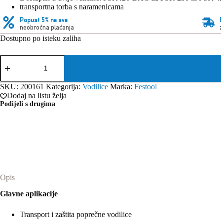
transportna torba s naramenicama
Popust 5% na sva
neobročna plaćanja
Dostupno po isteku zaliha
Festool
torba
za
vodilicu
SKU:
200161
Kategorija:
Vodilice
Marka:
Festool
FSK670-
Dodaj na listu želja
BAG
Podijeli s drugima
količina
Opis
Glavne aplikacije
Transport i zaštita poprečne vodilice