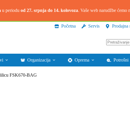
a
u periodu
od 27. srpnja do 14. kolovoza
. Vaše web narudžbe ćemo na
Početna
Servis
Prodajna 
Nema
rezultata.
vi
Organizacija
Oprema
Potrošni 
vodilicu FSK670-BAG