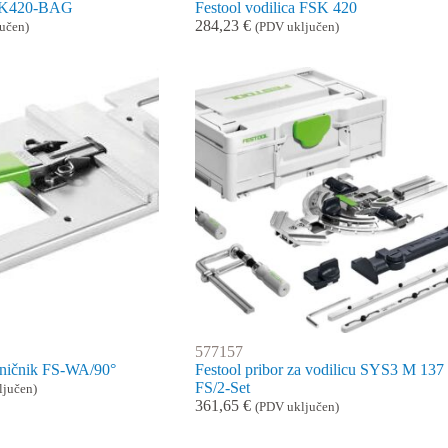
FSK420-BAG
Festool vodilica FSK 420
284,23
€
učen)
(PDV uključen)
577157
raničnik FS-WA/90°
Festool pribor za vodilicu SYS3 M 137
FS/2-Set
ljučen)
361,65
€
(PDV uključen)