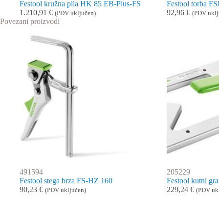
Festool kružna pila HK 85 EB-Plus-FS
Festool torba 
1.210,91
€
92,96
€
(PDV uključen)
(PDV uklj
Povezani proizvodi
491594
205229
Festool stega brza FS-HZ 160
Festool kutni g
90,23
€
229,24
€
(PDV uključen)
(PDV uk