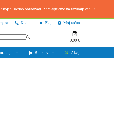
stojati uredno obrađivati. Zahvaljujemo na razumijevanju!
mjesta
Kontakt
Blog
Moj račun
Košarica
0,00
€
materijal
Brandovi
Akcija