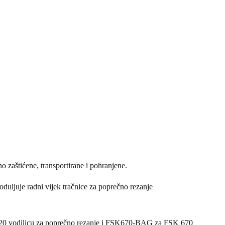
o zaštićene, transportirane i pohranjene.
roduljuje radni vijek tračnice za poprečno rezanje
20 vodilicu za poprečno rezanje i FSK670-BAG za FSK 670