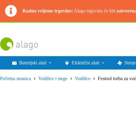
Radno vrijeme trgovine:
Alago trgovina će biti
zatvoren
Preskoči
na
sadržaj
Baterijski alati
Električni alati
Stroje
Početna stranica
Vodilice i stege
Vodilice
Festool torba za 