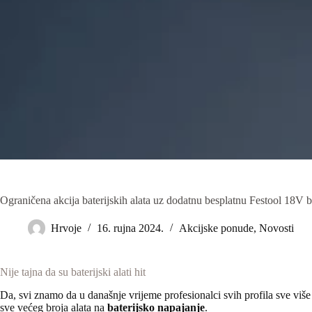
Ograničena akcija baterijskih alata uz dodatnu besplatnu Festool 18V ba
Hrvoje
16. rujna 2024.
Akcijske ponude
,
Novosti
Nije tajna da su baterijski alati hit
Da, svi znamo da u današnje vrijeme profesionalci svih profila sve više v
sve većeg broja alata na
baterijsko napajanje
.