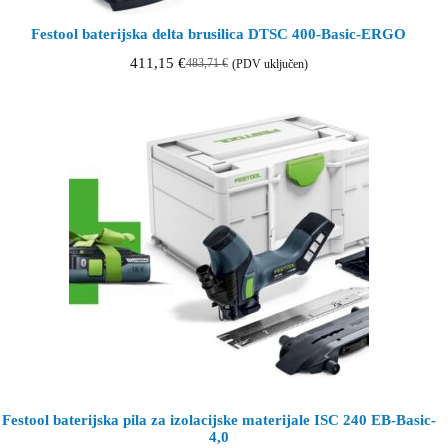
Festool baterijska delta brusilica DTSC 400-Basic-ERGO
411,15
€
483,71
€
(PDV uključen)
Izvorna
Trenutna
cijena
cijena
bila
je:
je:
411,15 €.
483,71 €.
Festool baterijska pila za izolacijske materijale ISC 240 EB-Basic-
4,0