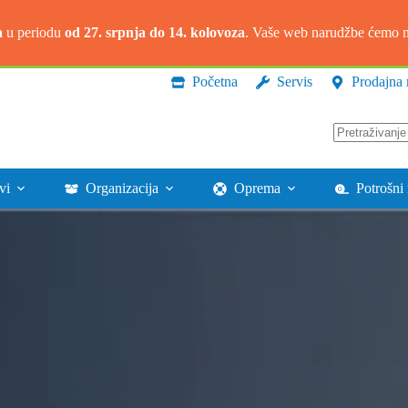
a
u periodu
od 27. srpnja do 14. kolovoza
. Vaše web narudžbe ćemo na
Početna
Servis
Prodajna 
Nema
rezultata.
vi
Organizacija
Oprema
Potrošni 