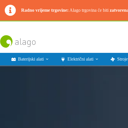
Radno vrijeme trgovine:
Alago trgovina će biti
zatvoren
Preskoči
na
sadržaj
Baterijski alati
Električni alati
Stroje