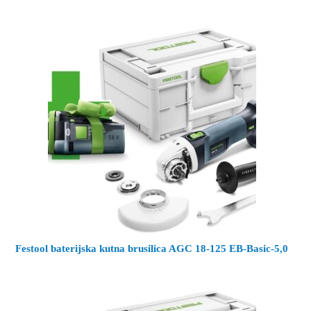
Festool baterijska kutna brusilica AGC 18-125 EB-Basic-5,0