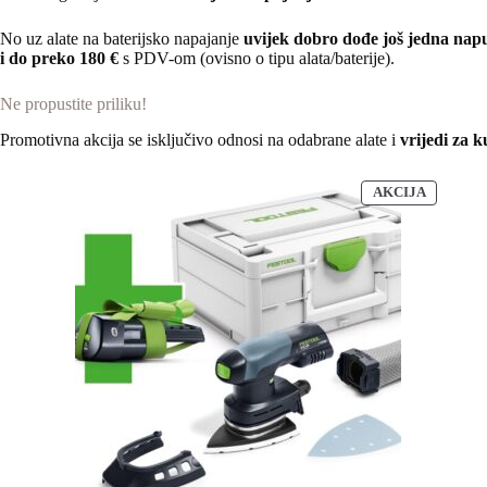
No uz alate na baterijsko napajanje
uvijek dobro dođe još jedna nap
i do preko 180 €
s PDV-om
(ovisno o tipu alata/baterije).
Ne propustite priliku!
Promotivna akcija se isključivo odnosi na odabrane alate i
vrijedi za k
PROIZV
AKCIJA
NA
AKCIJI