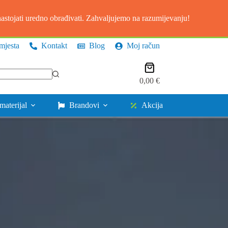
stojati uredno obrađivati. Zahvaljujemo na razumijevanju!
mjesta
Kontakt
Blog
Moj račun
Košarica
0,00
€
materijal
Brandovi
Akcija