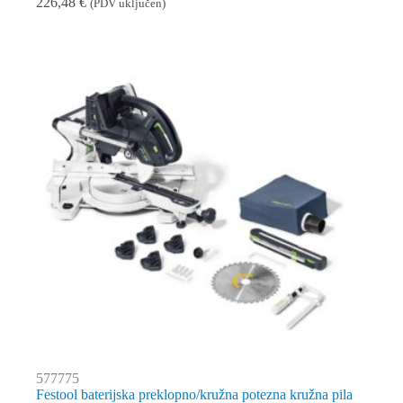
226,48
€
(PDV uključen)
577775
Festool baterijska preklopno/kružna potezna kružna pila