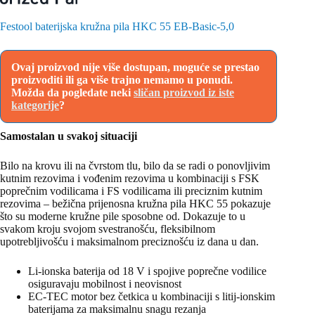
Festool baterijska kružna pila HKC 55 EB-Basic-5,0
Ovaj proizvod nije više dostupan, moguće se prestao
proizvoditi ili ga više trajno nemamo u ponudi.
Možda da pogledate neki
sličan proizvod iz iste
kategorije
?
Samostalan u svakoj situaciji
Bilo na krovu ili na čvrstom tlu, bilo da se radi o ponovljivim
kutnim rezovima i vođenim rezovima u kombinaciji s FSK
poprečnim vodilicama i FS vodilicama ili preciznim kutnim
rezovima – bežična prijenosna kružna pila HKC 55 pokazuje
što su moderne kružne pile sposobne od. Dokazuje to u
svakom kroju svojom svestranošću, fleksibilnom
upotrebljivošću i maksimalnom preciznošću iz dana u dan.
Li-ionska baterija od 18 V i spojive poprečne vodilice
osiguravaju mobilnost i neovisnost
EC-TEC motor bez četkica u kombinaciji s litij-ionskim
baterijama za maksimalnu snagu rezanja