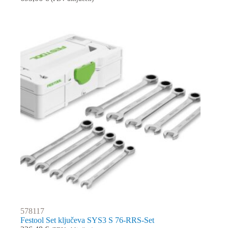
578117
Festool Set ključeva SYS3 S 76-RRS-Set