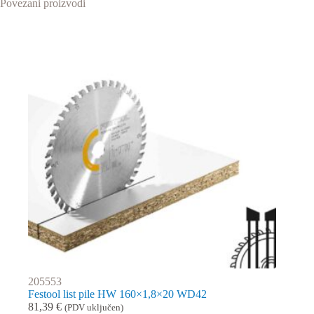
Povezani proizvodi
205553
Festool list pile HW 160×1,8×20 WD42
81,39
€
(PDV uključen)