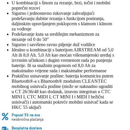
U kombinaciji s šinom za rezanje, brzi, točni i mobilni
poprečni rezovi
Sigurno i jednostavno rukovanje zahvaljujući
podešavanju dubine rezanja s funkcijom poniranja,
daljinskim upravljanjem poklopcem s klatnom i klinom
za vođenje
Podešavanje kuta sa središnjim mehanizmom za
stezanje od 0 do 50°
Sigurno i savršeno ravno piljenje duž vodilice
Idealno u kombinaciji s baterijom AIRSTREAM od 5,0
Ah ili 8,0 Ah. 5,0 Ah kao moćan višenamjenski uređaj s
izvrsnim učinkom i dugim vremenom rada po punjenju
baterije. Ili sa snažnim pogonom od 8,0 Ah za
maksimalno vrijeme rada i maksimalne performanse
Praktično usisavanje prašine: baterija komunicira putem
Bluetooth®-a s Bluetooth® modulom CLEANTEC
mobilnog usisivača prašine (može se naknadno ugraditi
u CT 26/36/48 kao dodatak, izravno integriran u CTC
MINI I, CTC MIDI I, CT MINI I i MIDI I bežični
usisivači) i automatski pokreće mobilni usisivač kada se
HKC 55 uključi
Popust 5% na sva
neobročna plaćanja
Besplatna dostava