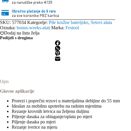
za narudžbe preko €135
Obročno plaćanje do 6 rata
za sve korisnike PBZ kartica
SKU:
577034
Kategorije:
Pile kružne baterijske
,
Setovi alata
Oznaka:
bonus-weeks-alati
Marka:
Festool
Dodaj na listu želja
Podijeli s drugima
Opis
Glavne aplikacije
Prorezi i poprečni rezovi u materijalima debljine do 55 mm
Idealan za mobilnu upotrebu na radnim mjestima
Rezanje krovnih letvica na željenu duljinu
Piljenje dasaka za oblaganje/oplata po mjeri
Piljenje dasaka po mjeri
Rezanje iverice na mjeru