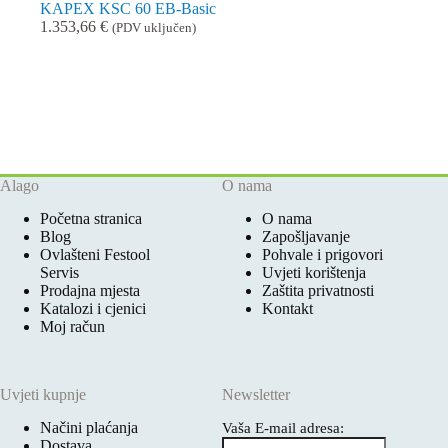
KAPEX KSC 60 EB-Basic
1.353,66
€
(PDV uključen)
Alago
O nama
Početna stranica
O nama
Blog
Zapošljavanje
Ovlašteni Festool
Pohvale i prigovori
Servis
Uvjeti korištenja
Prodajna mjesta
Zaštita privatnosti
Katalozi i cjenici
Kontakt
Moj račun
Uvjeti kupnje
Newsletter
Načini plaćanja
Vaša E-mail adresa:
Dostava