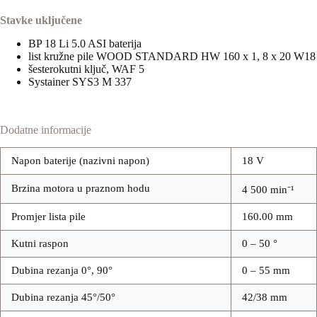
Stavke uključene
BP 18 Li 5.0 ASI baterija
list kružne pile WOOD STANDARD HW 160 x 1, 8 x 20 W18
šesterokutni ključ, WAF 5
Systainer SYS3 M 337
Dodatne informacije
Napon baterije (nazivni napon)
18 V
Brzina motora u praznom hodu
4 500 min⁻¹
Promjer lista pile
160.00 mm
Kutni raspon
0 – 50 °
Dubina rezanja 0°, 90°
0 – 55 mm
Dubina rezanja 45°/50°
42/38 mm