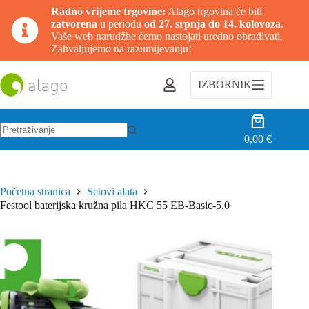
Radno vrijeme trgovine:
Alago trgovina će biti
zatvorena
u periodu
od 27. srpnja do 14. kolovoza
.
Vaše web narudžbe ćemo nastojati uredno obrađivati.
Zahvaljujemo na razumijevanju!
Preskoči
na
IZBORNIK
sadržaj
Košarica
0,00
€
Nema
rezultata.
Početna stranica
Setovi alata
Festool baterijska kružna pila HKC 55 EB-Basic-5,0