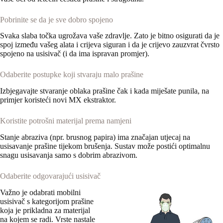
Pobrinite se da je sve dobro spojeno
Svaka slaba točka ugrožava vaše zdravlje. Zato je bitno osigurati da je
spoj između vašeg alata i crijeva siguran i da je crijevo zauzvrat čvrsto
spojeno na usisivač (i da ima ispravan promjer).
Odaberite postupke koji stvaraju malo prašine
Izbjegavajte stvaranje oblaka prašine čak i kada miješate punila, na
primjer koristeći novi MX ekstraktor.
Koristite potrošni materijal prema namjeni
Stanje abraziva (npr. brusnog papira) ima značajan utjecaj na
usisavanje prašine tijekom brušenja. Sustav može postići optimalnu
snagu usisavanja samo s dobrim abrazivom.
Odaberite odgovarajući usisivač
Važno je odabrati mobilni
usisivač s kategorijom prašine
koja je prikladna za materijal
na kojem se radi. Vrste nastale