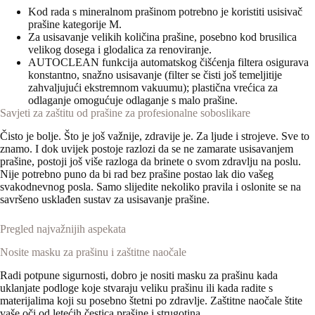
Kod rada s mineralnom prašinom potrebno je koristiti usisivač
prašine kategorije M.
Za usisavanje velikih količina prašine, posebno kod brusilica
velikog dosega i glodalica za renoviranje.
AUTOCLEAN funkcija automatskog čišćenja filtera osigurava
konstantno, snažno usisavanje (filter se čisti još temeljitije
zahvaljujući ekstremnom vakuumu); plastična vrećica za
odlaganje omogućuje odlaganje s malo prašine.
Savjeti za zaštitu od prašine za profesionalne soboslikare
Čisto je bolje. Što je još važnije, zdravije je. Za ljude i strojeve. Sve to
znamo. I dok uvijek postoje razlozi da se ne zamarate usisavanjem
prašine, postoji još više razloga da brinete o svom zdravlju na poslu.
Nije potrebno puno da bi rad bez prašine postao lak dio vašeg
svakodnevnog posla. Samo slijedite nekoliko pravila i oslonite se na
savršeno usklađen sustav za usisavanje prašine.
Pregled najvažnijih aspekata
Nosite masku za prašinu i zaštitne naočale
Radi potpune sigurnosti, dobro je nositi masku za prašinu kada
uklanjate podloge koje stvaraju veliku prašinu ili kada radite s
materijalima koji su posebno štetni po zdravlje. Zaštitne naočale štite
vaše oči od letećih čestica prašine i strugotina.