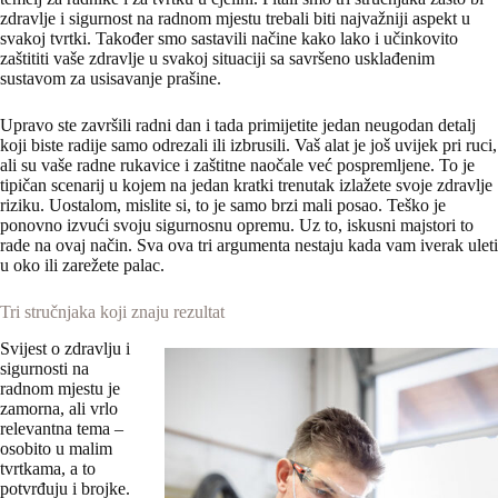
zdravlje i sigurnost na radnom mjestu trebali biti najvažniji aspekt u
svakoj tvrtki. Također smo sastavili načine kako lako i učinkovito
zaštititi vaše zdravlje u svakoj situaciji sa savršeno usklađenim
sustavom za usisavanje prašine.
Upravo ste završili radni dan i tada primijetite jedan neugodan detalj
koji biste radije samo odrezali ili izbrusili. Vaš alat je još uvijek pri ruci,
ali su vaše radne rukavice i zaštitne naočale već pospremljene. To je
tipičan scenarij u kojem na jedan kratki trenutak izlažete svoje zdravlje
riziku. Uostalom, mislite si, to je samo brzi mali posao. Teško je
ponovno izvući svoju sigurnosnu opremu. Uz to, iskusni majstori to
rade na ovaj način. Sva ova tri argumenta nestaju kada vam iverak uleti
u oko ili zarežete palac.
Tri stručnjaka koji znaju rezultat
Svijest o zdravlju i
sigurnosti na
radnom mjestu je
zamorna, ali vrlo
relevantna tema –
osobito u malim
tvrtkama, a to
potvrđuju i brojke.