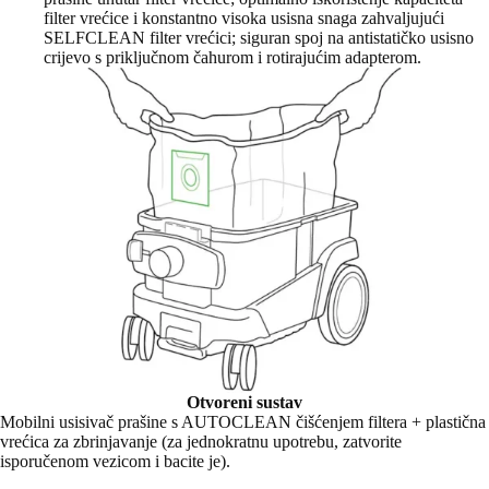
filter vrećice i konstantno visoka usisna snaga zahvaljujući
SELFCLEAN filter vrećici; siguran spoj na antistatičko usisno
crijevo s priključnom čahurom i rotirajućim adapterom.
Otvoreni sustav
Mobilni usisivač prašine s AUTOCLEAN čišćenjem filtera + plastična
vrećica za zbrinjavanje (za jednokratnu upotrebu, zatvorite
isporučenom vezicom i bacite je).