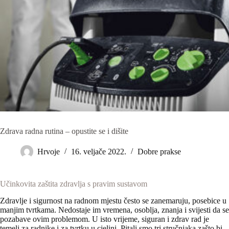
Zdrava radna rutina – opustite se i dišite
Hrvoje
16. veljače 2022.
Dobre prakse
Učinkovita zaštita zdravlja s pravim sustavom
Zdravlje i sigurnost na radnom mjestu često se zanemaruju, posebice u
manjim tvrtkama. Nedostaje im vremena, osoblja, znanja i svijesti da se
pozabave ovim problemom. U isto vrijeme, siguran i zdrav rad je
temelj za radnike i za tvrtku u cjelini. Pitali smo tri stručnjaka zašto bi