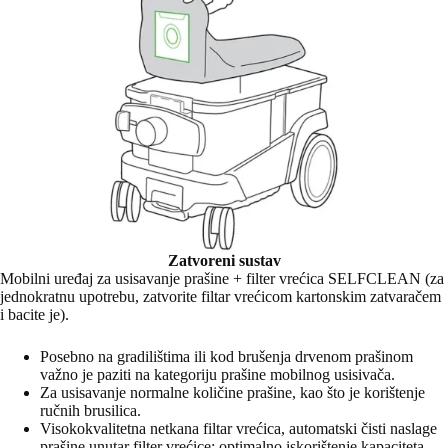
Zatvoreni sustav
Mobilni uređaj za usisavanje prašine + filter vrećica SELFCLEAN (za
jednokratnu upotrebu, zatvorite filtar vrećicom kartonskim zatvaračem
i bacite je).
Posebno na gradilištima ili kod brušenja drvenom prašinom
važno je paziti na kategoriju prašine mobilnog usisivača.
Za usisavanje normalne količine prašine, kao što je korištenje
ručnih brusilica.
Visokokvalitetna netkana filtar vrećica, automatski čisti naslage
prašine unutar filter vrećice; optimalno iskorištenje kapaciteta