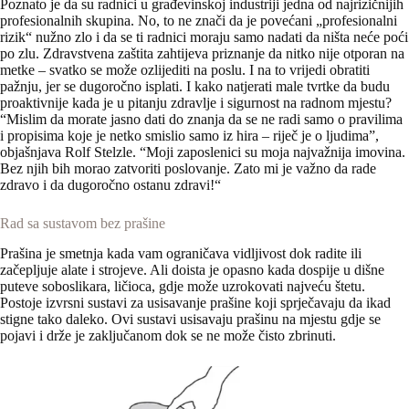
Poznato je da su radnici u građevinskoj industriji jedna od najrizičnijih
profesionalnih skupina. No, to ne znači da je povećani „profesionalni
rizik“ nužno zlo i da se ti radnici moraju samo nadati da ništa neće poći
po zlu. Zdravstvena zaštita zahtijeva priznanje da nitko nije otporan na
metke – svatko se može ozlijediti na poslu. I na to vrijedi obratiti
pažnju, jer se dugoročno isplati. I kako natjerati male tvrtke da budu
proaktivnije kada je u pitanju zdravlje i sigurnost na radnom mjestu?
“Mislim da morate jasno dati do znanja da se ne radi samo o pravilima
i propisima koje je netko smislio samo iz hira – riječ je o ljudima”,
objašnjava Rolf Stelzle. “Moji zaposlenici su moja najvažnija imovina.
Bez njih bih morao zatvoriti poslovanje. Zato mi je važno da rade
zdravo i da dugoročno ostanu zdravi!“
Rad sa sustavom bez prašine
Prašina je smetnja kada vam ograničava vidljivost dok radite ili
začepljuje alate i strojeve. Ali doista je opasno kada dospije u dišne ​​
puteve soboslikara, ličioca, gdje može uzrokovati najveću štetu.
Postoje izvrsni sustavi za usisavanje prašine koji sprječavaju da ikad
stigne tako daleko. Ovi sustavi usisavaju prašinu na mjestu gdje se
pojavi i drže je zaključanom dok se ne može čisto zbrinuti.