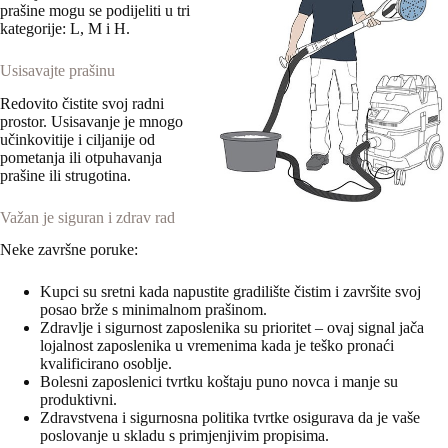
prašine mogu se podijeliti u tri
kategorije: L, M i H.
Usisavajte prašinu
Redovito čistite svoj radni
prostor. Usisavanje je mnogo
učinkovitije i ciljanije od
pometanja ili otpuhavanja
prašine ili strugotina.
Važan je siguran i zdrav rad
Neke završne poruke:
Kupci su sretni kada napustite gradilište čistim i završite svoj
posao brže s minimalnom prašinom.
Zdravlje i sigurnost zaposlenika su prioritet – ovaj signal jača
lojalnost zaposlenika u vremenima kada je teško pronaći
kvalificirano osoblje.
Bolesni zaposlenici tvrtku koštaju puno novca i manje su
produktivni.
Zdravstvena i sigurnosna politika tvrtke osigurava da je vaše
poslovanje u skladu s primjenjivim propisima.