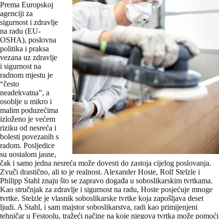
Prema Europskoj
agenciji za
sigurnost i zdravlje
na radu (EU-
OSHA), poslovna
politika i praksa
vezana uz zdravlje
i sigurnost na
radnom mjestu je
“često
neadekvatna”, a
osoblje u mikro i
malim poduzećima
izloženo je većem
riziku od nesreća i
bolesti povezanih s
radom. Posljedice
su uostalom jasne,
čak i samo jedna nesreća može dovesti do zastoja cijelog poslovanja.
Zvuči drastično, ali to je realnost. Alexander Hoste, Rolf Stelzle i
Philipp Stahl znaju što se zapravo događa u soboslikarskim tvrtkama.
Kao stručnjak za zdravlje i sigurnost na radu, Hoste posjećuje mnoge
tvrtke. Stelzle je vlasnik soboslikarske tvrtke koja zapošljava deset
ljudi. A Stahl, i sam majstor soboslikarstva, radi kao primijenjeni
tehničar u Festoolu, tražeći načine na koje njegova tvrtka može pomoći