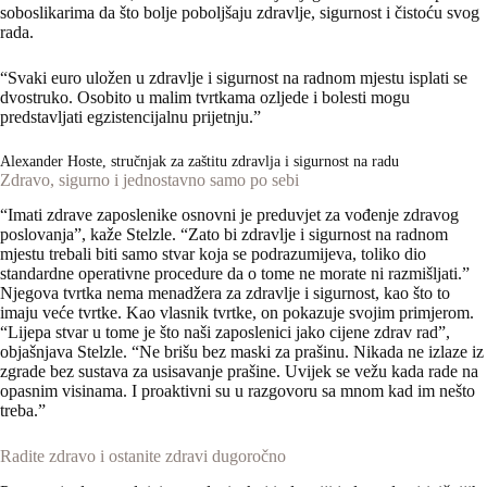
soboslikarima da što bolje poboljšaju zdravlje, sigurnost i čistoću svog
rada.
“Svaki euro uložen u zdravlje i sigurnost na radnom mjestu isplati se
dvostruko. Osobito u malim tvrtkama ozljede i bolesti mogu
predstavljati egzistencijalnu prijetnju.”
Alexander Hoste, stručnjak za zaštitu zdravlja i sigurnost na radu
Zdravo, sigurno i jednostavno samo po sebi
“Imati zdrave zaposlenike osnovni je preduvjet za vođenje zdravog
poslovanja”, kaže Stelzle. “Zato bi zdravlje i sigurnost na radnom
mjestu trebali biti samo stvar koja se podrazumijeva, toliko dio
standardne operativne procedure da o tome ne morate ni razmišljati.”
Njegova tvrtka nema menadžera za zdravlje i sigurnost, kao što to
imaju veće tvrtke. Kao vlasnik tvrtke, on pokazuje svojim primjerom.
“Lijepa stvar u tome je što naši zaposlenici jako cijene zdrav rad”,
objašnjava Stelzle. “Ne brišu bez maski za prašinu. Nikada ne izlaze iz
zgrade bez sustava za usisavanje prašine. Uvijek se vežu kada rade na
opasnim visinama. I proaktivni su u razgovoru sa mnom kad im nešto
treba.”
Radite zdravo i ostanite zdravi dugoročno