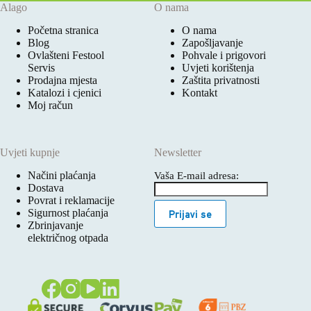
Alago
O nama
Početna stranica
O nama
Blog
Zapošljavanje
Ovlašteni Festool
Pohvale i prigovori
Servis
Uvjeti korištenja
Prodajna mjesta
Zaštita privatnosti
Katalozi i cjenici
Kontakt
Moj račun
Uvjeti kupnje
Newsletter
Načini plaćanja
Vaša E-mail adresa:
Dostava
Povrat i reklamacije
Sigurnost plaćanja
Prijavi se
Zbrinjavanje
električnog otpada