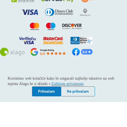
Sva prava pridržana © 2026
Alago
Koristimo web kolačiće kako bi osigurali najbolje iskustvo na web
ALAGO d.o.o. trgovina, usluge i zastupanje stranih tvrtki /
mjestu Alago.hr u skladu s
Zaštitom privatnosti
.
Adresa: Horvati 112, 10436 Rakov potok / Telefon: +385 1
6539 392 / E-mail: kontakt@alago.hr / Podaci o subjektu:
Prihvaćam
Ne prihvaćam
Subjekt je upisan kod Trgovačkog suda u Zagrebu pod
reg.uloškom broj 1-53420. / MBS: 080046630 / OIB:
11092339061 / EUID: HRSR.080046630 / Godina osnivanja:
1994. / Temeljni kapital: 4.615,00 €, uplaćen u cijelosti /
Društvo zastupa: Hrvoje Gotovac, dipl. ing. / Produkcija
weba:
Vindu Agency Ltd