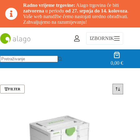
Radno vrijeme trgovine:
Alago trgovina će biti
zatvorena
u periodu
od 27. srpnja do 14. kolovoza
.
Vaše web narudžbe ćemo nastojati uredno obrađivati.
Zahvaljujemo na razumijevanju!
Preskoči
na
IZBORNIK
sadržaj
Košarica
0,00
€
Nema
rezultata.
FILTER