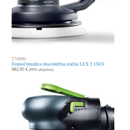
574996
Festool brusilica ekscentrična zračna LEX 3 150/3
982,95
€
(PDV uključen)