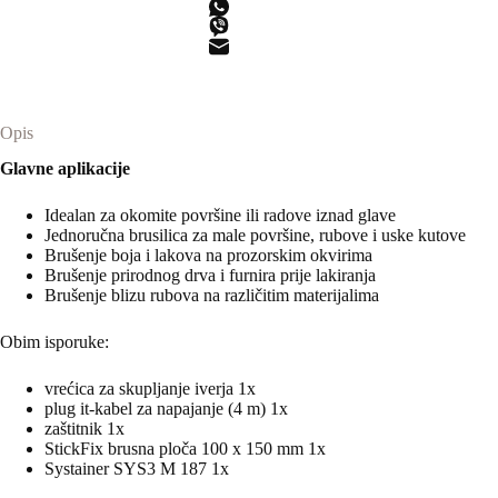
Opis
Glavne aplikacije
Idealan za okomite površine ili radove iznad glave
Jednoručna brusilica za male površine, rubove i uske kutove
Brušenje boja i lakova na prozorskim okvirima
Brušenje prirodnog drva i furnira prije lakiranja
Brušenje blizu rubova na različitim materijalima
Obim isporuke:
vrećica za skupljanje iverja 1x
plug it-kabel za napajanje (4 m) 1x
zaštitnik 1x
StickFix brusna ploča 100 x 150 mm 1x
Systainer SYS3 M 187 1x