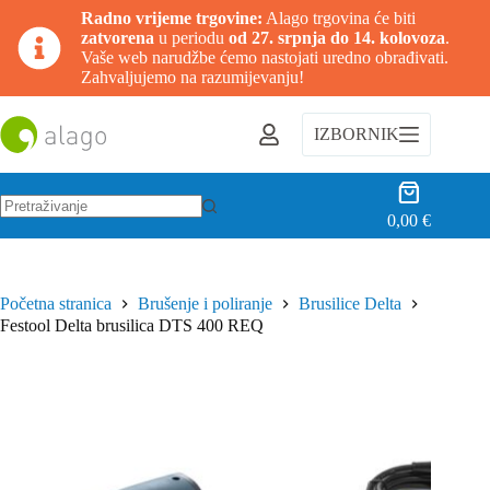
Radno vrijeme trgovine:
Alago trgovina će biti
zatvorena
u periodu
od 27. srpnja do 14. kolovoza
.
Vaše web narudžbe ćemo nastojati uredno obrađivati.
Zahvaljujemo na razumijevanju!
Preskoči
na
IZBORNIK
sadržaj
Košarica
0,00
€
Nema
rezultata.
Početna stranica
Brušenje i poliranje
Brusilice Delta
Festool Delta brusilica DTS 400 REQ