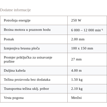
Dodatne informacije
Potrošnja energije
250 W
Brzina motora u praznom hodu
6 000 – 12 000 min⁻¹
Pomak
2.00 mm
Izmjenjiva brusna ploča
100 x 150 mm
Promjer priključka za usisavanje
27 mm
prašine
Duljina kabela
4.00 m
Težina proizvoda bez dodataka
1.50 kg
Transportna težina uklj. pribor
2.10 kg
Vrsta pogona
Mrežni