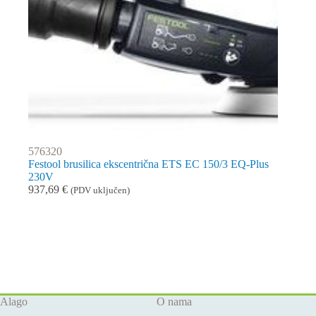
576320
Festool brusilica ekscentrična ETS EC 150/3 EQ-Plus
230V
937,69
€
(PDV uključen)
Alago
O nama