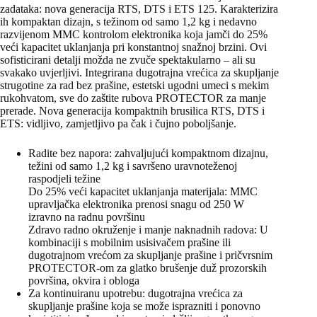
zadataka: nova generacija RTS, DTS i ETS 125. Karakterizira
ih kompaktan dizajn, s težinom od samo 1,2 kg i nedavno
razvijenom MMC kontrolom elektronika koja jamči do 25%
veći kapacitet uklanjanja pri konstantnoj snažnoj brzini. Ovi
sofisticirani detalji možda ne zvuče spektakularno – ali su
svakako uvjerljivi. Integrirana dugotrajna vrećica za skupljanje
strugotine za rad bez prašine, estetski ugodni umeci s mekim
rukohvatom, sve do zaštite rubova PROTECTOR za manje
prerade. Nova generacija kompaktnih brusilica RTS, DTS i
ETS: vidljivo, zamjetljivo pa čak i čujno poboljšanje.
Radite bez napora: zahvaljujući kompaktnom dizajnu,
težini od samo 1,2 kg i savršeno uravnoteženoj
raspodjeli težine
Do 25% veći kapacitet uklanjanja materijala: MMC
upravljačka elektronika prenosi snagu od 250 W
izravno na radnu površinu
Zdravo radno okruženje i manje naknadnih radova: U
kombinaciji s mobilnim usisivačem prašine ili
dugotrajnom vrećom za skupljanje prašine i pričvrsnim
PROTECTOR-om za glatko brušenje duž prozorskih
površina, okvira i obloga
Za kontinuiranu upotrebu: dugotrajna vrećica za
skupljanje prašine koja se može isprazniti i ponovno