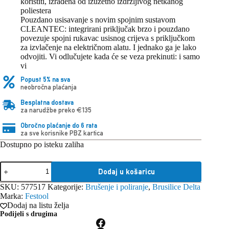
koristiti, izrađena od izuzetno izdržljivog netkanog
poliestera
Pouzdano usisavanje s novim spojnim sustavom
CLEANTEC: integrirani priključak brzo i pouzdano
povezuje spojni rukavac usisnog crijeva s priključkom
za izvlačenje na električnom alatu. I jednako ga je lako
odvojiti. Vi odlučujete kada će se veza prekinuti: i samo
vi
Popust 5% na sva
neobročna plaćanja
Besplatna dostava
za narudžbe preko €135
Obročno plaćanje do 6 rata
za sve korisnike PBZ kartica
Dostupno po isteku zaliha
Festool
Dodaj u košaricu
Delta
brusilica
SKU:
577517
Kategorije:
Brušenje i poliranje
,
Brusilice Delta
DTS
Marka:
Festool
400
Dodaj na listu želja
REQ
Podijeli s drugima
količina