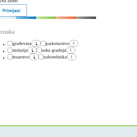
atus
Na zalihi
Primijeni
znaka
građevina
parketarstvo
1
1
stolarija
suha gradnja
1
1
tesarstvo
zubotehnika
1
1