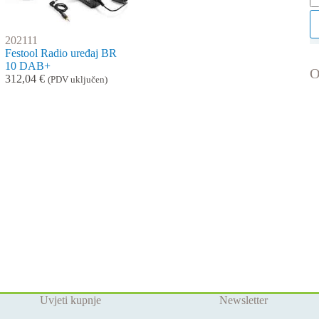
St
202111
Festool Radio uređaj BR
10 DAB+
O
312,04
€
(PDV uključen)
Uvjeti kupnje
Newsletter