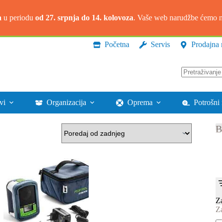
a
u periodu
od 27. srpnja do 14. kolovoza
. Vaše web narudžbe ćemo na
Početna
Servis
Prodajna 
Nema
rezultata.
vi
Organizacija
Oprema
Potrošni 
B
Z
Z