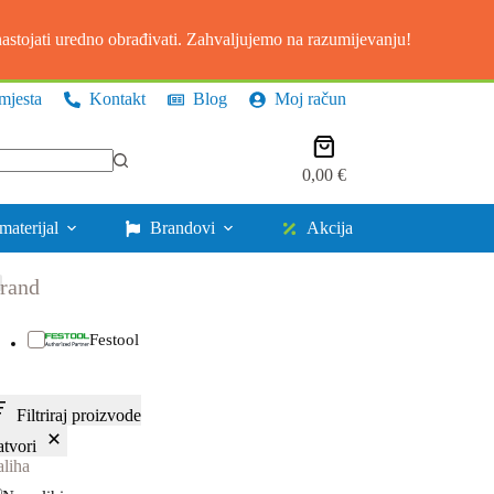
stojati uredno obrađivati. Zahvaljujemo na razumijevanju!
mjesta
Kontakt
Blog
Moj račun
Košarica
0,00
€
materijal
Brandovi
Akcija
rand
Festool
Filtriraj proizvode
atvori
aliha