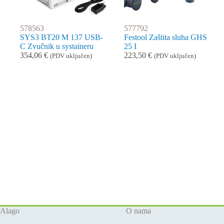
578563
577792
SYS3 BT20 M 137 USB-
Festool Zaštita sluha GHS
C Zvučnik u systaineru
25 I
354,06
€
223,50
€
(PDV uključen)
(PDV uključen)
Alago
O nama