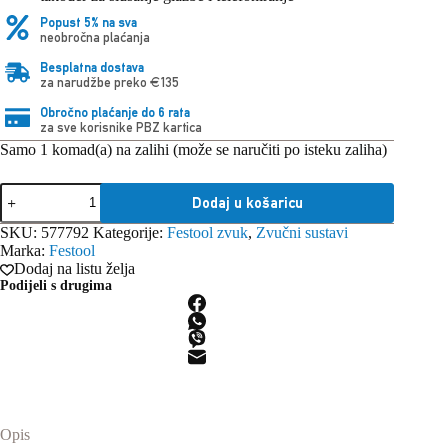
Popust 5% na sva
neobročna plaćanja
Besplatna dostava
za narudžbe preko €135
Obročno plaćanje do 6 rata
za sve korisnike PBZ kartica
Samo 1 komad(a) na zalihi (može se naručiti po isteku zaliha)
Festool
Dodaj u košaricu
Zaštita
sluha
SKU:
577792
Kategorije:
Festool zvuk
,
Zvučni sustavi
GHS
Marka:
Festool
25
Dodaj na listu želja
I
Podijeli s drugima
količina
Opis