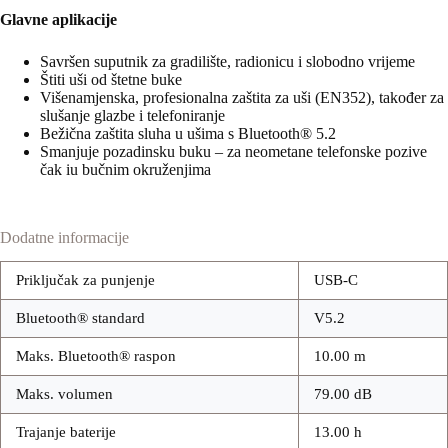
Glavne aplikacije
Savršen suputnik za gradilište, radionicu i slobodno vrijeme
Štiti uši od štetne buke
Višenamjenska, profesionalna zaštita za uši (EN352), također za
slušanje glazbe i telefoniranje
Bežična zaštita sluha u ušima s Bluetooth® 5.2
Smanjuje pozadinsku buku – za neometane telefonske pozive
čak iu bučnim okruženjima
Dodatne informacije
Priključak za punjenje
USB-C
Bluetooth® standard
V5.2
Maks. Bluetooth® raspon
10.00 m
Maks. volumen
79.00 dB
Trajanje baterije
13.00 h