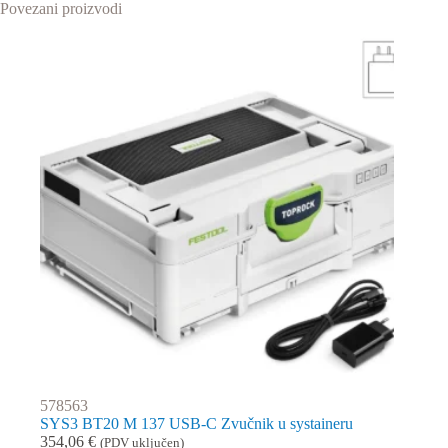
Povezani proizvodi
578563
SYS3 BT20 M 137 USB-C Zvučnik u systaineru
354,06
€
(PDV uključen)