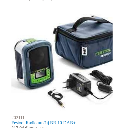
202111
Festool Radio uređaj BR 10 DAB+
312,04
€