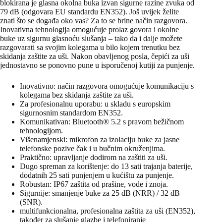
blokirana je glasna okolna buka izvan sigurne razine zvuka od
79 dB (odgovara EU standardu EN352). Još uvijek želite
znati što se događa oko vas? Za to se brine način razgovora.
Inovativna tehnologija omogućuje prolaz govora i okolne
buke uz sigurnu glasnoću slušanja – tako da i dalje možete
razgovarati sa svojim kolegama u bilo kojem trenutku bez
skidanja zaštite za uši. Nakon obavljenog posla, čepići za uši
jednostavno se ponovno pune u isporučenoj kutiji za punjenje.
Inovativno: način razgovora omogućuje komunikaciju s
kolegama bez skidanja zaštite za uši.
Za profesionalnu uporabu: u skladu s europskim
sigurnosnim standardom EN352.
Komunikativan: Bluetooth® 5.2 s pravom bežičnom
tehnologijom.
Višenamjenski: mikrofon za izolaciju buke za jasne
telefonske pozive čak i u bučnim okruženjima.
Praktično: upravljanje dodirom na zaštiti za uši.
Dugo spreman za korištenje: do 13 sati trajanja baterije,
dodatnih 25 sati punjenjem u kućištu za punjenje.
Robustan: IP67 zaštita od prašine, vode i znoja.
Sigurnije: smanjenje buke za 25 dB (NRR) / 32 dB
(SNR).
multifunkcionalna, profesionalna zaštita za uši (EN352),
također za slušanje glazbe i telefoniranje