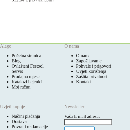
(PDV uključen)
Alago
O nama
Početna stranica
O nama
Blog
Zapošljavanje
Ovlašteni Festool
Pohvale i prigovori
Servis
Uvjeti korištenja
Prodajna mjesta
Zaštita privatnosti
Katalozi i cjenici
Kontakt
Moj račun
Uvjeti kupnje
Newsletter
Načini plaćanja
Vaša E-mail adresa:
Dostava
Povrat i reklamacije