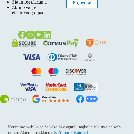
Sigurnost plaćanja
Prijavi se
Zbrinjavanje
električnog otpada
Sva prava pridržana © 2026
Alago
Koristimo web kolačiće kako bi osigurali najbolje iskustvo na web
ALAGO d.o.o. trgovina, usluge i zastupanje stranih tvrtki /
mjestu Alago.hr u skladu s
Zaštitom privatnosti
.