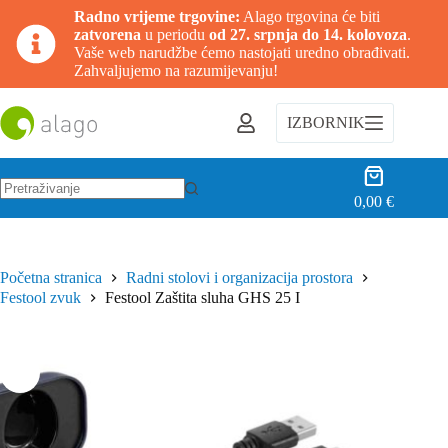
Radno vrijeme trgovine:
Alago trgovina će biti
zatvorena
u periodu
od 27. srpnja do 14. kolovoza
.
Vaše web narudžbe ćemo nastojati uredno obrađivati.
Zahvaljujemo na razumijevanju!
Preskoči
na
IZBORNIK
sadržaj
Košarica
0,00
€
Nema
rezultata.
Početna stranica
Radni stolovi i organizacija prostora
Festool zvuk
Festool Zaštita sluha GHS 25 I