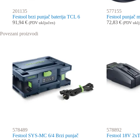
201135
577155
Festool brzi punjač baterija TCL 6
Festool punjač 
91,94
€
72,83
€
(PDV uključen)
(PDV uklj
Povezani proizvodi
578489
578892
Festool SYS-MC 6/4 Brzi punjač
Festool 18V 2x