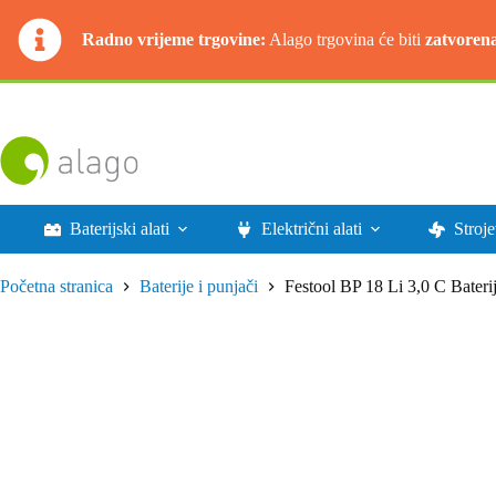
Radno vrijeme trgovine:
Alago trgovina će biti
zatvoren
Preskoči
na
sadržaj
Baterijski alati
Električni alati
Stroje
Početna stranica
Baterije i punjači
Festool BP 18 Li 3,0 C Bateri