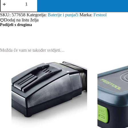
BP
18
Li
SKU:
577658
Kategorija:
Baterije i punjači
Marka:
Festool
3,0
Dodaj na listu želja
C
Podijeli s drugima
Baterija
količina
Možda će vam se također svidjeti…