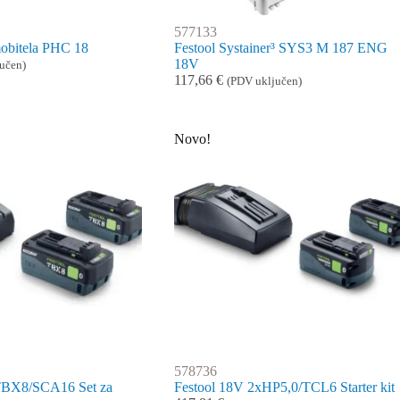
577133
mobitela PHC 18
Festool Systainer³ SYS3 M 187 ENG
18V
učen)
117,66
€
(PDV uključen)
Novo!
578736
TBX8/SCA16 Set za
Festool 18V 2xHP5,0/TCL6 Starter kit