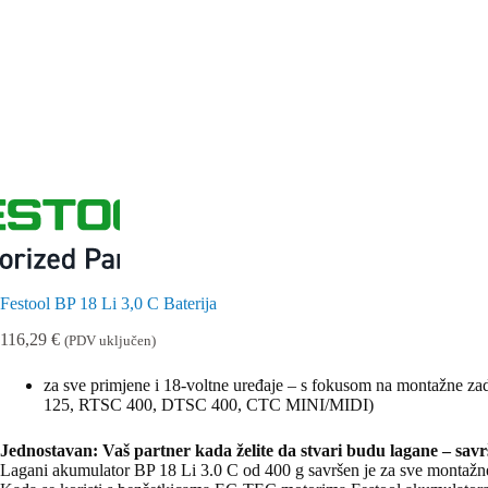
Festool BP 18 Li 3,0 C Baterija
116,29
€
(PDV uključen)
za sve primjene i 18-voltne uređaje – s fokusom na montažne
125, RTSC 400, DTSC 400, CTC MINI/MIDI)
Jednostavan: Vaš partner kada želite da stvari budu lagane – savrš
Lagani akumulator BP 18 Li 3.0 C od 400 g savršen je za sve montažne