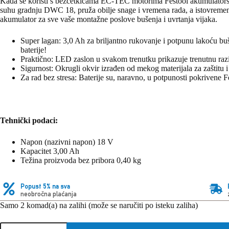
Kada se koristi s bezčetkicama EC-TEC motorima Festool akumulators
suhu gradnju DWC 18, pruža obilje snage i vremena rada, a istovremeno
akumulator za sve vaše montažne poslove bušenja i uvrtanja vijaka.
Super lagan: 3,0 Ah za briljantno rukovanje i potpunu lakoću b
baterije!
Praktično: LED zaslon u svakom trenutku prikazuje trenutnu razi
Sigurnost: Okrugli okvir izrađen od mekog materijala za zaštitu 
Za rad bez stresa: Baterije su, naravno, u potpunosti pokrivene F
Tehnički podaci:
Napon (nazivni napon) 18 V
Kapacitet 3,00 Ah
Težina proizvoda bez pribora 0,40 kg
Popust 5% na sva
neobročna plaćanja
Samo 2 komad(a) na zalihi (može se naručiti po isteku zaliha)
Festool