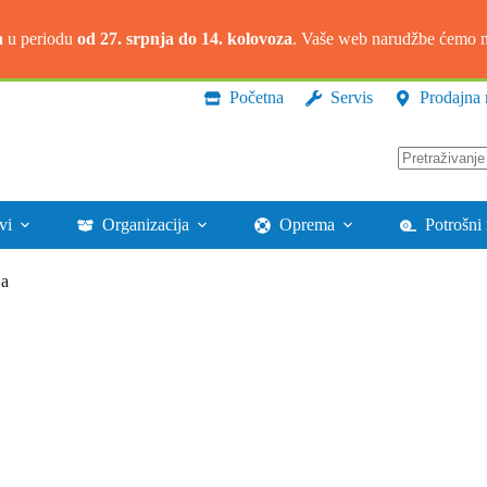
a
u periodu
od 27. srpnja do 14. kolovoza
. Vaše web narudžbe ćemo na
Početna
Servis
Prodajna 
Nema
rezultata.
vi
Organizacija
Oprema
Potrošni 
ja