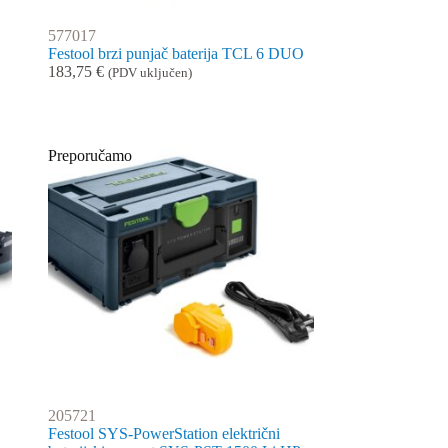
577017
Festool brzi punjač baterija TCL 6 DUO
183,75
€
(PDV uključen)
Preporučamo
205721
Festool SYS-PowerStation električni