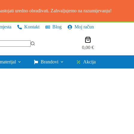
stojati uredno obrađivati. Zahvaljujemo na razumijevanju!
mjesta
Kontakt
Blog
Moj račun
Košarica
0,00
€
materijal
Brandovi
Akcija