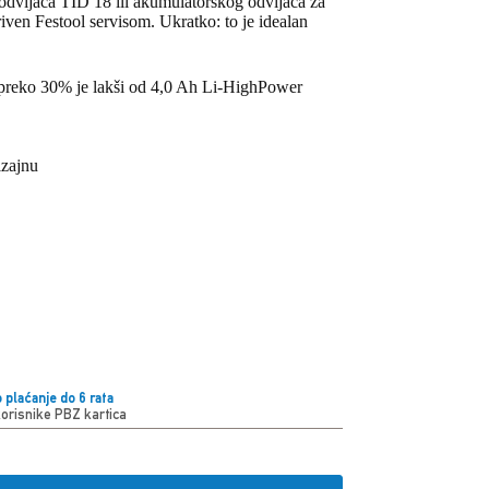
dvijača TID 18 ili akumulatorskog odvijača za
iven Festool servisom. Ukratko: to je idealan
, preko 30% je lakši od 4,0 Ah Li-HighPower
izajnu
 plaćanje do 6 rata
korisnike PBZ kartica