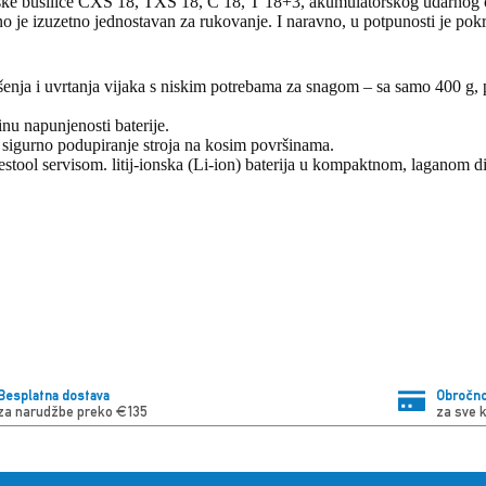
ke bušilice CXS 18, TXS 18, C 18, T 18+3, akumulatorskog udarnog o
 je izuzetno jednostavan za rukovanje. I naravno, u potpunosti je pokr
ušenja i uvrtanja vijaka s niskim potrebama za snagom – sa samo 400 g
nu napunjenosti baterije.
i sigurno podupiranje stroja na kosim površinama.
estool servisom. litij-ionska (Li-ion) baterija u kompaktnom, laganom d
Besplatna dostava
Obročno
za narudžbe preko €135
za sve 