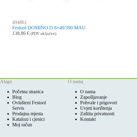
494861
Festool DOMINO D 8×40/390 MAU
138,86
€
(PDV uključen)
Alago
O nama
Početna stranica
O nama
Blog
Zapošljavanje
Ovlašteni Festool
Pohvale i prigovori
Servis
Uvjeti korištenja
Prodajna mjesta
Zaštita privatnosti
Katalozi i cjenici
Kontakt
Moj račun