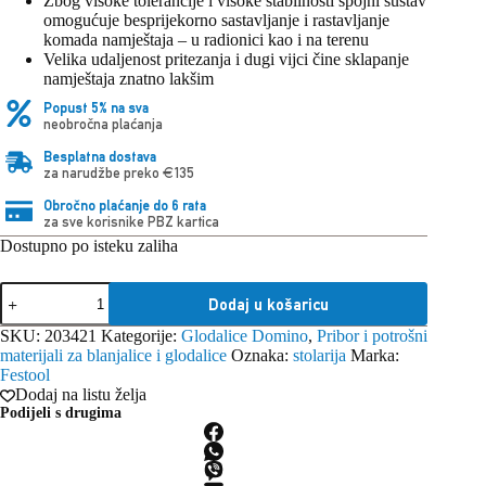
Zbog visoke tolerancije i visoke stabilnosti spojni sustav
omogućuje besprijekorno sastavljanje i rastavljanje
komada namještaja – u radionici kao i na terenu
Velika udaljenost pritezanja i dugi vijci čine sklapanje
namještaja znatno lakšim
Popust 5% na sva
neobročna plaćanja
Besplatna dostava
za narudžbe preko €135
Obročno plaćanje do 6 rata
za sve korisnike PBZ kartica
Dostupno po isteku zaliha
Festool
Dodaj u košaricu
DOMINO
set
SKU:
203421
Kategorije:
Glodalice Domino
,
Pribor i potrošni
središnjih
materijali za blanjalice i glodalice
Oznaka:
stolarija
Marka:
rastavljivih
Festool
spojnica
Dodaj na listu želja
FV/16-
Podijeli s drugima
Set
količina