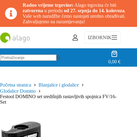
Radno vrijeme trgovine:
Alago trgovina će biti
zatvorena
u periodu
od 27. srpnja do 14. kolovoza
.
Vaše web narudžbe ćemo nastojati uredno obrađivati.
Zahvaljujemo na razumijevanju!
Preskoči
na
IZBORNIK
sadržaj
Košarica
0,00
€
Nema
rezultata.
Početna stranica
Blanjalice i glodalice
Glodalice Domino
Festool DOMINO set središnjih rastavljivih spojnica FV/16-
Set