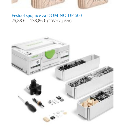
Festool spojnice za DOMINO DF 500
Raspon
25,88
€
–
138,86
€
(PDV uključen)
cijena:
od
25,88 €
do
138,86 €