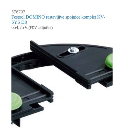
576797
Festool DOMINO rastavljive spojnice komplet KV-
SYS D8
654,75
€
(PDV uključen)