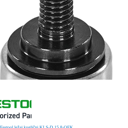
Festool ležaj kuglični KLS-D 15,8-OFK