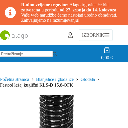
Radno vrijeme trgovine:
Alago trgovina će biti
zatvorena
u periodu
od 27. srpnja do 14. kolovoza
.
Vaše web narudžbe ćemo nastojati uredno obrađivati.
Zahvaljujemo na razumijevanju!
Preskoči
na
IZBORNIK
sadržaj
Košarica
0,00
€
Nema
rezultata.
Početna stranica
Blanjalice i glodalice
Glodala
Festool ležaj kuglični KLS-D 15,8-OFK