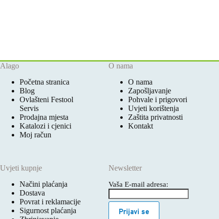
Alago
O nama
Početna stranica
O nama
Blog
Zapošljavanje
Ovlašteni Festool
Pohvale i prigovori
Servis
Uvjeti korištenja
Prodajna mjesta
Zaštita privatnosti
Katalozi i cjenici
Kontakt
Moj račun
Uvjeti kupnje
Newsletter
Načini plaćanja
Vaša E-mail adresa:
Dostava
Povrat i reklamacije
Sigurnost plaćanja
Prijavi se