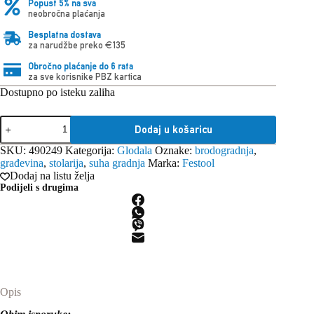
Popust 5% na sva
neobročna plaćanja
Besplatna dostava
za narudžbe preko €135
Obročno plaćanje do 6 rata
za sve korisnike PBZ kartica
Dostupno po isteku zaliha
Festool
Dodaj u košaricu
ležaj
kuglični
SKU:
490249
Kategorija:
Glodala
Oznake:
brodogradnja
,
KLS-
građevina
,
stolarija
,
suha gradnja
Marka:
Festool
D
Dodaj na listu želja
15,8-
Podijeli s drugima
OFK
količina
Opis