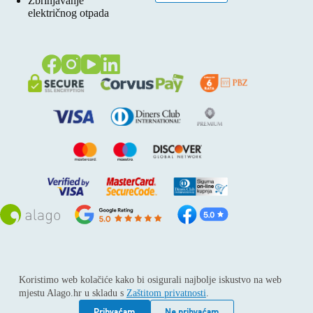
Zbrinjavanje
električnog otpada
Sva prava pridržana © 2026
Alago
Koristimo web kolačiće kako bi osigurali najbolje iskustvo na web
ALAGO d.o.o. trgovina, usluge i zastupanje stranih tvrtki /
mjestu Alago.hr u skladu s
Zaštitom privatnosti
.
Adresa: Horvati 112, 10436 Rakov potok / Telefon: +385 1
6539 392 / E-mail: kontakt@alago.hr / Podaci o subjektu:
Prihvaćam
Ne prihvaćam