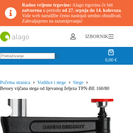
Radno vrijeme trgovine:
Alago trgovina će biti
zatvorena
u periodu
od 27. srpnja do 14. kolovoza
.
Vaše web narudžbe ćemo nastojati uredno obrađivati.
Zahvaljujemo na razumijevanju!
Preskoči
na
IZBORNIK
sadržaj
Košarica
0,00
€
Nema
rezultata.
Početna stranica
Vodilice i stege
Stege
Bessey vijčana stega od lijevanog željeza TPN-BE 160/80