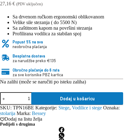
27,16
€
(PDV uključen)
Sa drvenom ručkom ergonomski oblikovanom
Velike sile stezanja ( do 5500 N)
Sa zaštitnom kapom na površini stezanja
Profilirana vodilica za stabilan spoj
Popust 5% na sva
neobročna plaćanja
Besplatna dostava
za narudžbe preko €135
Obročno plaćanje do 6 rata
za sve korisnike PBZ kartica
Na zalihi (može se naručiti po isteku zaliha)
Bessey
Dodaj u košaricu
vijčana
stega
SKU:
TPN16BE
Kategorije:
Stege
,
Vodilice i stege
Oznaka:
od
stolarija
Marka:
Bessey
lijevanog
Dodaj na listu želja
željeza
Podijeli s drugima
TPN-
BE
160/80