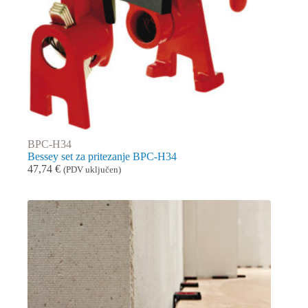
BPC-H34
Bessey set za pritezanje BPC-H34
47,74
€
(PDV uključen)