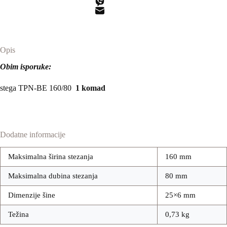
količina
Opis
Obim isporuke:
stega TPN-BE 160/80
1 komad
Dodatne informacije
Maksimalna širina stezanja
160 mm
Maksimalna dubina stezanja
80 mm
Dimenzije šine
25×6 mm
Težina
0,73 kg