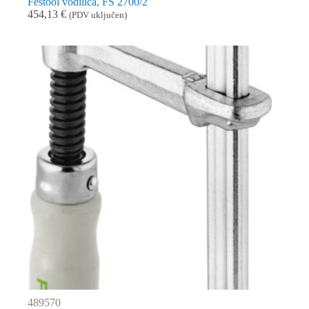
Festool vodilica, FS 2700/2
454,13
€
(PDV uključen)
489570