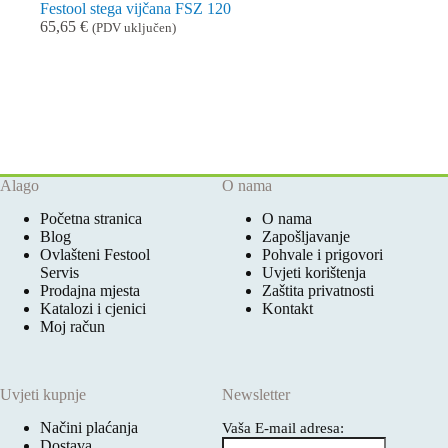
Festool stega vijčana FSZ 120
65,65
€
(PDV uključen)
Alago
O nama
Početna stranica
O nama
Blog
Zapošljavanje
Ovlašteni Festool
Pohvale i prigovori
Servis
Uvjeti korištenja
Prodajna mjesta
Zaštita privatnosti
Katalozi i cjenici
Kontakt
Moj račun
Uvjeti kupnje
Newsletter
Načini plaćanja
Vaša E-mail adresa:
Dostava