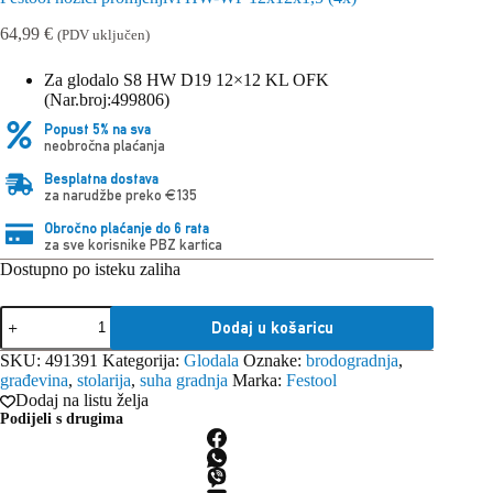
64,99
€
(PDV uključen)
Za glodalo S8 HW D19 12×12 KL OFK
(Nar.broj:499806)
Popust 5% na sva
neobročna plaćanja
Besplatna dostava
za narudžbe preko €135
Obročno plaćanje do 6 rata
za sve korisnike PBZ kartica
Dostupno po isteku zaliha
Festool
Dodaj u košaricu
nožići
promjenjivi
SKU:
491391
Kategorija:
Glodala
Oznake:
brodogradnja
,
HW-
građevina
,
stolarija
,
suha gradnja
Marka:
Festool
WP
Dodaj na listu želja
12x12x1,5
Podijeli s drugima
(4x)
količina