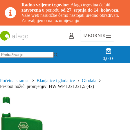
Radno vrijeme trgovine:
Alago trgovina će biti
zatvorena
u periodu
od 27. srpnja do 14. kolovoza
.
Vaše web narudžbe ćemo nastojati uredno obrađivati.
Zahvaljujemo na razumijevanju!
Preskoči
na
IZBORNIK
sadržaj
Košarica
0,00
€
Nema
rezultata.
Početna stranica
Blanjalice i glodalice
Glodala
Festool nožići promjenjivi HW-WP 12x12x1,5 (4x)