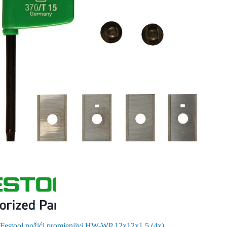
Festool nožići promjenjivi HW-WP 12x12x1,5 (4x)