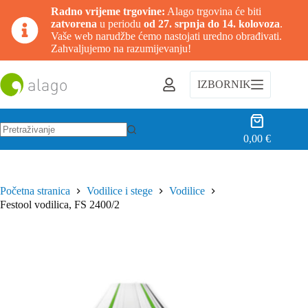
Radno vrijeme trgovine:
Alago trgovina će biti
zatvorena
u periodu
od 27. srpnja do 14. kolovoza
.
Vaše web narudžbe ćemo nastojati uredno obrađivati.
Zahvaljujemo na razumijevanju!
Preskoči
na
IZBORNIK
sadržaj
Košarica
0,00
€
Nema
rezultata.
Početna stranica
Vodilice i stege
Vodilice
Festool vodilica, FS 2400/2