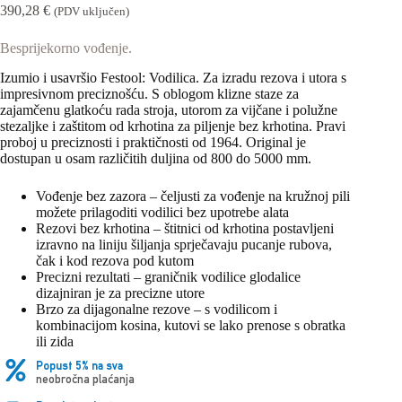
390,28
€
(PDV uključen)
Besprijekorno vođenje.
Izumio i usavršio Festool: Vodilica. Za izradu rezova i utora s
impresivnom preciznošću. S oblogom klizne staze za
zajamčenu glatkoću rada stroja, utorom za vijčane i polužne
stezaljke i zaštitom od krhotina za piljenje bez krhotina. Pravi
proboj u preciznosti i praktičnosti od 1964. Original je
dostupan u osam različitih duljina od 800 do 5000 mm.
Vođenje bez zazora – čeljusti za vođenje na kružnoj pili
možete prilagoditi vodilici bez upotrebe alata
Rezovi bez krhotina – štitnici od krhotina postavljeni
izravno na liniju šiljanja sprječavaju pucanje rubova,
čak i kod rezova pod kutom
Precizni rezultati – graničnik vodilice glodalice
dizajniran je za precizne utore
Brzo za dijagonalne rezove – s vodilicom i
kombinacijom kosina, kutovi se lako prenose s obratka
ili zida
Popust 5% na sva
neobročna plaćanja