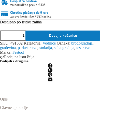
Besplatna dostava
za narudžbe preko €135
Obročno plaćanje do 6 rata
za sve korisnike PBZ kartica
Dostupno po isteku zaliha
Festool
Dodaj u košaricu
vodilica,
FS
SKU:
491502
Kategorija:
Vodilice
Oznaka:
brodogradnja
,
2400/2
građevina
,
parketarstvo
,
stolarija
,
suha gradnja
,
tesarstvo
količina
Marka:
Festool
Dodaj na listu želja
Podijeli s drugima
Opis
Glavne aplikacije