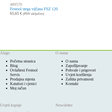
489570
Festool stega vijčana FSZ 120
65,65
€
(PDV uključen)
Alago
O nama
Početna stranica
O nama
Blog
Zapošljavanje
Ovlašteni Festool
Pohvale i prigovori
Servis
Uvjeti korištenja
Prodajna mjesta
Zaštita privatnosti
Katalozi i cjenici
Kontakt
Moj račun
Uvjeti kupnje
Newsletter