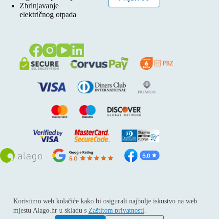
Zbrinjavanje
električnog otpada
Sva prava pridržana © 2026
Alago
Koristimo web kolačiće kako bi osigurali najbolje iskustvo na web
ALAGO d.o.o. trgovina, usluge i zastupanje stranih tvrtki /
mjestu Alago.hr u skladu s
Zaštitom privatnosti
.
Adresa: Horvati 112, 10436 Rakov potok / Telefon: +385 1