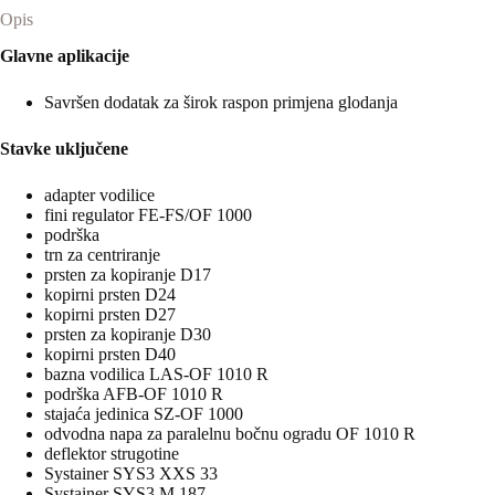
Opis
Glavne aplikacije
Savršen dodatak za širok raspon primjena glodanja
Stavke uključene
adapter vodilice
fini regulator FE-FS/OF 1000
podrška
trn za centriranje
prsten za kopiranje D17
kopirni prsten D24
kopirni prsten D27
prsten za kopiranje D30
kopirni prsten D40
bazna vodilica LAS-OF 1010 R
podrška AFB-OF 1010 R
stajaća jedinica SZ-OF 1000
odvodna napa za paralelnu bočnu ogradu OF 1010 R
deflektor strugotine
Systainer SYS3 XXS 33
Systainer SYS3 M 187