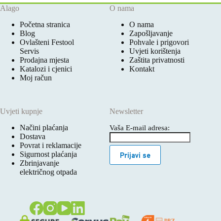
Alago
O nama
Početna stranica
O nama
Blog
Zapošljavanje
Ovlašteni Festool
Pohvale i prigovori
Servis
Uvjeti korištenja
Prodajna mjesta
Zaštita privatnosti
Katalozi i cjenici
Kontakt
Moj račun
Uvjeti kupnje
Newsletter
Načini plaćanja
Vaša E-mail adresa:
Dostava
Povrat i reklamacije
Sigurnost plaćanja
Prijavi se
Zbrinjavanje
električnog otpada