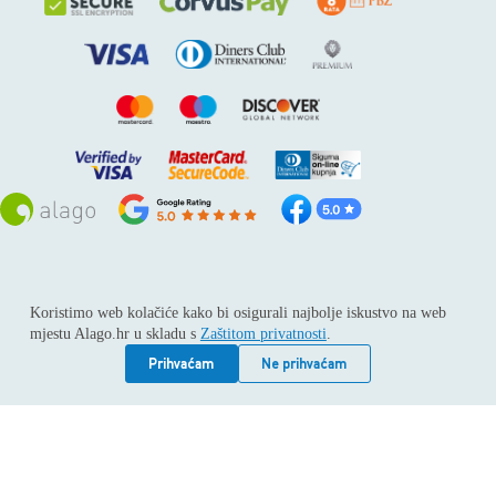
Sva prava pridržana © 2026
Alago
Koristimo web kolačiće kako bi osigurali najbolje iskustvo na web
ALAGO d.o.o. trgovina, usluge i zastupanje stranih tvrtki /
mjestu Alago.hr u skladu s
Zaštitom privatnosti
.
Adresa: Horvati 112, 10436 Rakov potok / Telefon: +385 1
6539 392 / E-mail: kontakt@alago.hr / Podaci o subjektu:
Prihvaćam
Ne prihvaćam
Subjekt je upisan kod Trgovačkog suda u Zagrebu pod
reg.uloškom broj 1-53420. / MBS: 080046630 / OIB:
11092339061 / EUID: HRSR.080046630 / Godina osnivanja:
1994. / Temeljni kapital: 4.615,00 €, uplaćen u cijelosti /
Društvo zastupa: Hrvoje Gotovac, dipl. ing. / Produkcija
weba:
Vindu Agency Ltd