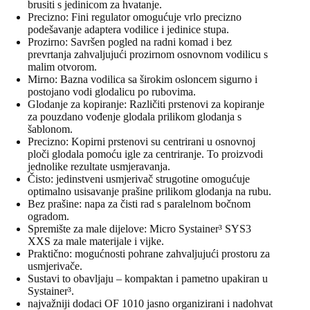
brusiti s jedinicom za hvatanje.
Precizno: Fini regulator omogućuje vrlo precizno
podešavanje adaptera vodilice i jedinice stupa.
Prozirno: Savršen pogled na radni komad i bez
prevrtanja zahvaljujući prozirnom osnovnom vodilicu s
malim otvorom.
Mirno: Bazna vodilica sa širokim osloncem sigurno i
postojano vodi glodalicu po rubovima.
Glodanje za kopiranje: Različiti prstenovi za kopiranje
za pouzdano vođenje glodala prilikom glodanja s
šablonom.
Precizno: Kopirni prstenovi su centrirani u osnovnoj
ploči glodala pomoću igle za centriranje. To proizvodi
jednolike rezultate usmjeravanja.
Čisto: jedinstveni usmjerivač strugotine omogućuje
optimalno usisavanje prašine prilikom glodanja na rubu.
Bez prašine: napa za čisti rad s paralelnom bočnom
ogradom.
Spremište za male dijelove: Micro Systainer³ SYS3
XXS za male materijale i vijke.
Praktično: mogućnosti pohrane zahvaljujući prostoru za
usmjerivače.
Sustavi to obavljaju – kompaktan i pametno upakiran u
Systainer³.
najvažniji dodaci OF 1010 jasno organizirani i nadohvat