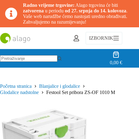
Radno vrijeme trgovine:
Alago trgovina će biti
zatvorena
u periodu
od 27. srpnja do 14. kolovoza
.
Vaše web narudžbe ćemo nastojati uredno obrađivati.
Zahvaljujemo na razumijevanju!
Preskoči
na
IZBORNIK
sadržaj
Košarica
0,00
€
Nema
rezultata.
Početna stranica
Blanjalice i glodalice
Glodalice nadstolne
Festool Set pribora ZS-OF 1010 M