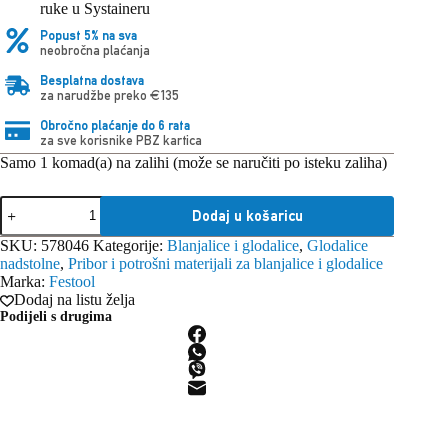
ruke u Systaineru
Popust 5% na sva
neobročna plaćanja
Besplatna dostava
za narudžbe preko €135
Obročno plaćanje do 6 rata
za sve korisnike PBZ kartica
Samo 1 komad(a) na zalihi (može se naručiti po isteku zaliha)
Festool
Dodaj u košaricu
Set
pribora
SKU:
578046
Kategorije:
Blanjalice i glodalice
,
Glodalice
ZS-
nadstolne
,
Pribor i potrošni materijali za blanjalice i glodalice
OF
Marka:
Festool
1010
Dodaj na listu želja
M
Podijeli s drugima
količina