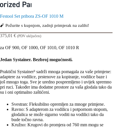
Festool Set pribora ZS-OF 1010 M
🧨 Požurite s kupnjom, zadnji primjerak na zalihi!
375,01
€
(PDV uključen)
za OF 900, OF 1000, OF 1010, OF 1010 R
Jedan Systainer. Bezbroj mogućnosti.
Praktični Systainer³ sadrži mnoga pomagala za vaše primjene:
adaptere za vodilice, prstenove za kopiranje, vodilice baze i
još mnogo toga. Sve je uredno pospremljeno i uvijek spremno
pri ruci. Također ima dodatne prostore za vaša glodala tako da
su i oni optimalno zaštićeni.
Svestran: Fleksibilno opremljen za mnoge primjene.
Ravno: S adapterom za vodilicu i potpornom stopom,
glodalica se može sigurno voditi na vodilici tako da
bude točno ravna.
Kružno: Krugovi do promjera od 760 mm mogu se