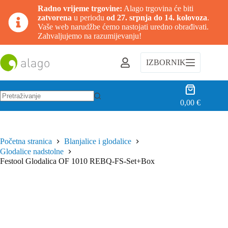
Radno vrijeme trgovine:
Alago trgovina će biti
zatvorena
u periodu
od 27. srpnja do 14. kolovoza
.
Vaše web narudžbe ćemo nastojati uredno obrađivati.
Zahvaljujemo na razumijevanju!
Preskoči
na
IZBORNIK
sadržaj
Košarica
0,00
€
Nema
rezultata.
Početna stranica
Blanjalice i glodalice
Glodalice nadstolne
Festool Glodalica OF 1010 REBQ-FS-Set+Box