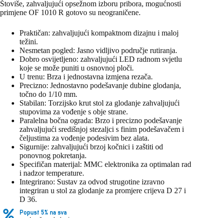
Štoviše, zahvaljujući opsežnom izboru pribora, mogućnosti
primjene OF 1010 R gotovo su neograničene.
Praktičan: zahvaljujući kompaktnom dizajnu i maloj
težini.
Nesmetan pogled: Jasno vidljivo područje rutiranja.
Dobro osvijetljeno: zahvaljujući LED radnom svjetlu
koje se može puniti u osnovnoj ploči.
U trenu: Brza i jednostavna izmjena rezača.
Precizno: Jednostavno podešavanje dubine glodanja,
točno do 1/10 mm.
Stabilan: Torzijsko krut stol za glodanje zahvaljujući
stupovima za vođenje s obje strane.
Paralelna bočna ograda: Brzo i precizno podešavanje
zahvaljujući središnjoj stezaljci s finim podešavačem i
čeljustima za vođenje podesivim bez alata.
Sigurnije: zahvaljujući brzoj kočnici i zaštiti od
ponovnog pokretanja.
Specifičan materijal: MMC elektronika za optimalan rad
i nadzor temperature.
Integrirano: Sustav za odvod strugotine izravno
integriran u stol za glodanje za promjere crijeva D 27 i
D 36.
Popust 5% na sva