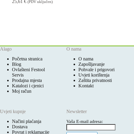
25,61
€
(PDV uključen)
Alago
O nama
Početna stranica
O nama
Blog
Zapošljavanje
Ovlašteni Festool
Pohvale i prigovori
Servis
Uvjeti korištenja
Prodajna mjesta
Zaštita privatnosti
Katalozi i cjenici
Kontakt
Moj račun
Uvjeti kupnje
Newsletter
Načini plaćanja
Vaša E-mail adresa:
Dostava
Povrat i reklamacije