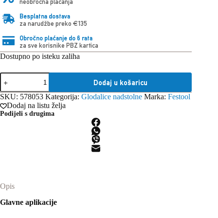
neobročna plaćanja
Besplatna dostava
za narudžbe preko €135
Obročno plaćanje do 6 rata
za sve korisnike PBZ kartica
Dostupno po isteku zaliha
Festool
Dodaj u košaricu
Glodalica
OF
SKU:
578053
Kategorija:
Glodalice nadstolne
Marka:
Festool
1010
Dodaj na listu želja
REBQ-
Podijeli s drugima
FS-
Set+Box
količina
Opis
Glavne aplikacije