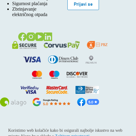
Sigurnost plaćanja
Prijavi se
Zbrinjavanje
električnog otpada
Sva prava pridržana © 2026
Alago
Koristimo web kolačiće kako bi osigurali najbolje iskustvo na web
ALAGO d.o.o. trgovina, usluge i zastupanje stranih tvrtki /