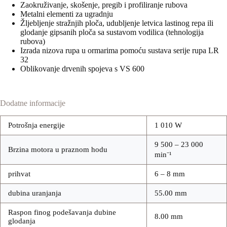
Zaokruživanje, skošenje, pregib i profiliranje rubova
Metalni elementi za ugradnju
Žljebljenje stražnjih ploča, udubljenje letvica lastinog repa ili
glodanje gipsanih ploča sa sustavom vodilica (tehnologija
rubova)
Izrada nizova rupa u ormarima pomoću sustava serije rupa LR
32
Oblikovanje drvenih spojeva s VS 600
Dodatne informacije
Potrošnja energije
1 010 W
9 500 – 23 000
Brzina motora u praznom hodu
min⁻¹
prihvat
6 – 8 mm
dubina uranjanja
55.00 mm
Raspon finog podešavanja dubine
8.00 mm
glodanja