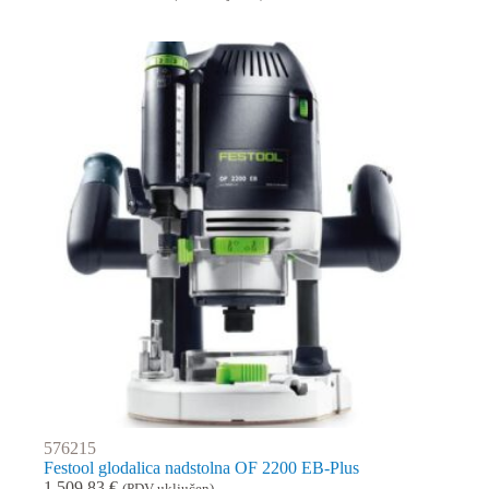
cijena
cijena
bila
je:
je:
972,03 €.
1.080,03 €.
576215
Festool glodalica nadstolna OF 2200 EB-Plus
1.509,83
€