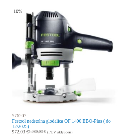
-10%
576207
Festool nadstolna glodalica OF 1400 EBQ-Plus ( do
12/2025)
972,03
€
1.080,03
€
(PDV uključen)
Izvorna
Trenutna