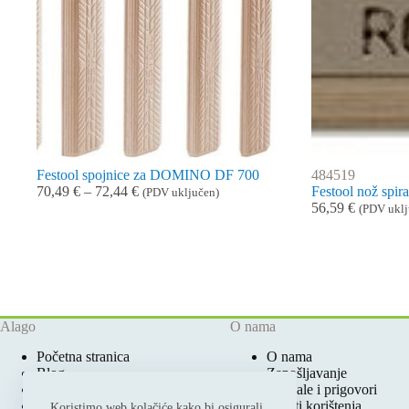
Festool spojnice za DOMINO DF 700
484519
Raspon
70,49
€
–
72,44
€
Festool nož spi
(PDV uključen)
cijena:
56,59
€
(PDV uklj
od
70,49 €
do
72,44 €
Alago
O nama
Početna stranica
O nama
Blog
Zapošljavanje
Ovlašteni Festool Servis
Pohvale i prigovori
Prodajna mjesta
Uvjeti korištenja
Koristimo web kolačiće kako bi osigurali