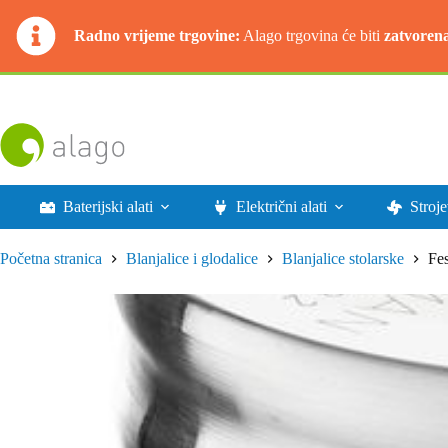
Radno vrijeme trgovine:
Alago trgovina će biti
zatvoren
Preskoči
na
sadržaj
Baterijski alati
Električni alati
Stroje
Početna stranica
Blanjalice i glodalice
Blanjalice stolarske
Fe