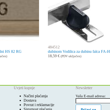
484512
ralni HS 82 RG
dubinom Vodilica za dubinu falca FA-
18,59
€
učen)
(PDV uključen)
Uvjeti kupnje
Newsletter
Načini plaćanja
Vaša E-mail adresa:
Dostava
Povrat i reklamacije
Sigurnost plaćanja
Prijavi se