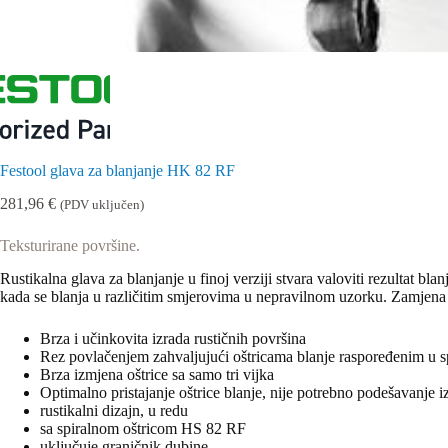
Festool glava za blanjanje HK 82 RF
281,96
€
(PDV uključen)
Teksturirane površine.
Rustikalna glava za blanjanje u finoj verziji stvara valoviti rezultat bla
kada se blanja u različitim smjerovima u nepravilnom uzorku. Zamjena g
Brza i učinkovita izrada rustičnih površina
Rez povlačenjem zahvaljujući oštricama blanje raspoređenim u s
Brza izmjena oštrice sa samo tri vijka
Optimalno pristajanje oštrice blanje, nije potrebno podešavanje i
rustikalni dizajn, u redu
sa spiralnom oštricom HS 82 RF
uključuje graničnik dubine