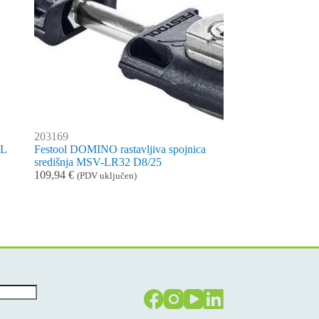
203169
HL
Festool DOMINO rastavljiva spojnica
središnja MSV-LR32 D8/25
109,94
€
(PDV uključen)