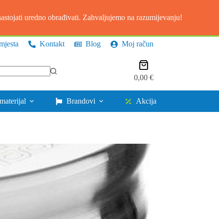
stojati uredno obrađivati. Zahvaljujemo na razumijevanju!
mjesta
Kontakt
Blog
Moj račun
Košarica
0,00
€
materijal
Brandovi
Akcija