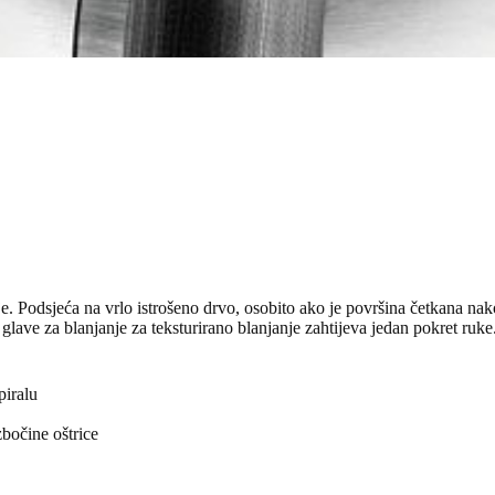
nje. Podsjeća na vrlo istrošeno drvo, osobito ako je površina četkana nako
lave za blanjanje za teksturirano blanjanje zahtijeva jedan pokret ruke
piralu
zbočine oštrice