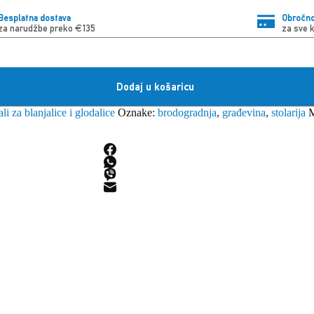
Besplatna dostava
Obročno
za narudžbe preko €135
za sve 
Dodaj u košaricu
ali za blanjalice i glodalice
Oznake:
brodogradnja
,
građevina
,
stolarija