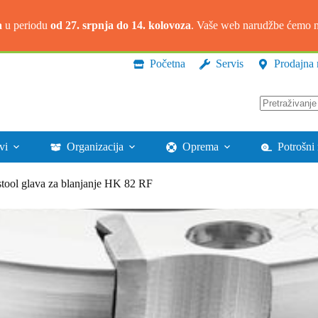
a
u periodu
od 27. srpnja do 14. kolovoza
. Vaše web narudžbe ćemo na
Početna
Servis
Prodajna 
Nema
rezultata.
vi
Organizacija
Oprema
Potrošni 
stool glava za blanjanje HK 82 RF