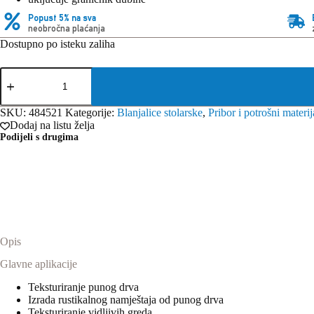
Popust 5% na sva
neobročna plaćanja
Dostupno po isteku zaliha
Festool
glava
za
blanjanje
SKU:
484521
Kategorije:
Blanjalice stolarske
,
Pribor i potrošni materij
HK
Dodaj na listu želja
82
Podijeli s drugima
RF
količina
Opis
Glavne aplikacije
Teksturiranje punog drva
Izrada rustikalnog namještaja od punog drva
Teksturiranje vidljivih greda