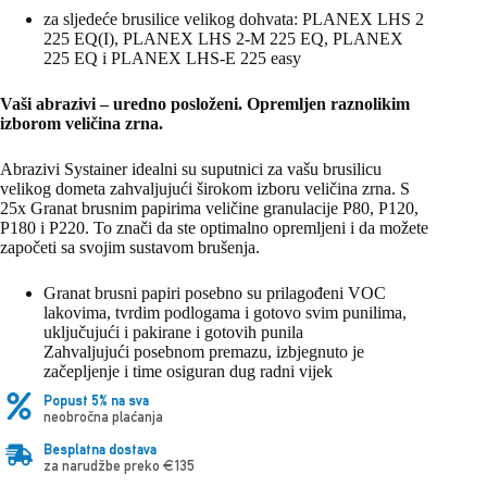
za sljedeće brusilice velikog dohvata: PLANEX LHS 2
225 EQ(I), PLANEX LHS 2-M 225 EQ, PLANEX
225 EQ i PLANEX LHS-E 225 easy
Vaši abrazivi – uredno posloženi. Opremljen raznolikim
izborom veličina zrna.
Abrazivi Systainer idealni su suputnici za vašu brusilicu
velikog dometa zahvaljujući širokom izboru veličina zrna. S
25x Granat brusnim papirima veličine granulacije P80, P120,
P180 i P220. To znači da ste optimalno opremljeni i da možete
započeti sa svojim sustavom brušenja.
Granat brusni papiri posebno su prilagođeni VOC
lakovima, tvrdim podlogama i gotovo svim punilima,
uključujući i pakirane i gotovih punila
Zahvaljujući posebnom premazu, izbjegnuto je
začepljenje i time osiguran dug radni vijek
Popust 5% na sva
neobročna plaćanja
Besplatna dostava
za narudžbe preko €135