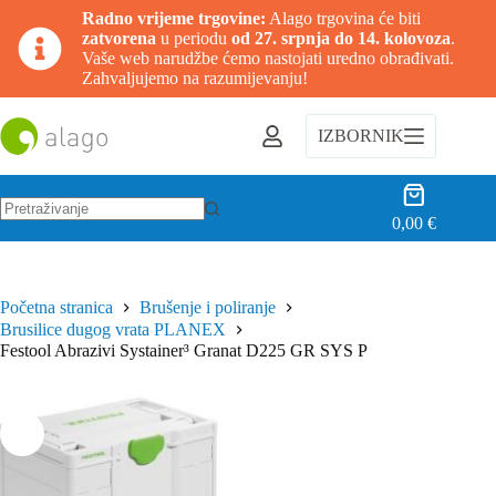
Radno vrijeme trgovine:
Alago trgovina će biti
zatvorena
u periodu
od 27. srpnja do 14. kolovoza
.
Vaše web narudžbe ćemo nastojati uredno obrađivati.
Zahvaljujemo na razumijevanju!
Preskoči
na
IZBORNIK
sadržaj
Košarica
0,00
€
Nema
rezultata.
Početna stranica
Brušenje i poliranje
Brusilice dugog vrata PLANEX
Festool Abrazivi Systainer³ Granat D225 GR SYS P