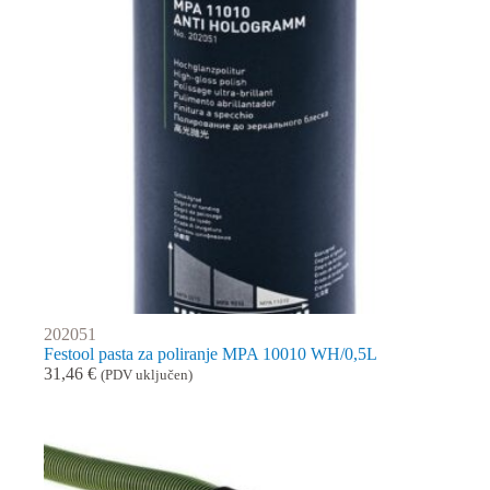
202051
Festool pasta za poliranje MPA 10010 WH/0,5L
31,46
€
(PDV uključen)