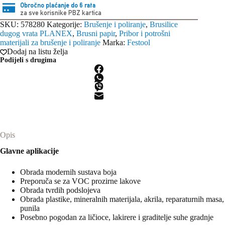
Obročno plaćanje do 6 rata
za sve korisnike PBZ kartica
SKU:
578280
Kategorije:
Brušenje i poliranje
,
Brusilice
dugog vrata PLANEX
,
Brusni papir
,
Pribor i potrošni
materijali za brušenje i poliranje
Marka:
Festool
Dodaj na listu želja
Podijeli s drugima
Opis
Glavne aplikacije
Obrada modernih sustava boja
Preporuča se za VOC prozirne lakove
Obrada tvrdih podslojeva
Obrada plastike, mineralnih materijala, akrila, reparaturnih masa,
punila
Posebno pogodan za ličioce, lakirere i graditelje suhe gradnje