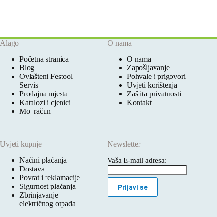
Alago
O nama
Početna stranica
O nama
Blog
Zapošljavanje
Ovlašteni Festool
Pohvale i prigovori
Servis
Uvjeti korištenja
Prodajna mjesta
Zaštita privatnosti
Katalozi i cjenici
Kontakt
Moj račun
Uvjeti kupnje
Newsletter
Načini plaćanja
Vaša E-mail adresa:
Dostava
Povrat i reklamacije
Sigurnost plaćanja
Prijavi se
Zbrinjavanje
električnog otpada