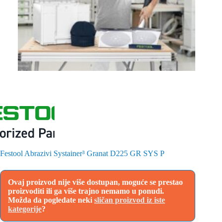
Festool Abrazivi Systainer³ Granat D225 GR SYS P
Ovaj proizvod nije više dostupan, moguće se prestao
proizvoditi ili ga više trajno nemamo u ponudi.
Možda da pogledate neki
sličan proizvod iz iste
kategorije
?