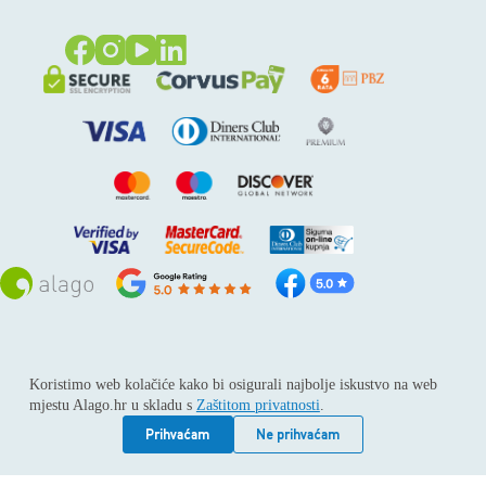
Sva prava pridržana © 2026
Alago
Koristimo web kolačiće kako bi osigurali najbolje iskustvo na web
ALAGO d.o.o. trgovina, usluge i zastupanje stranih tvrtki /
mjestu Alago.hr u skladu s
Zaštitom privatnosti
.
Adresa: Horvati 112, 10436 Rakov potok / Telefon: +385 1
6539 392 / E-mail: kontakt@alago.hr / Podaci o subjektu:
Prihvaćam
Ne prihvaćam
Subjekt je upisan kod Trgovačkog suda u Zagrebu pod
reg.uloškom broj 1-53420. / MBS: 080046630 / OIB: