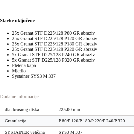
Stavke uključene
25x Granat STF D225/128 P80 GR abraziv
25x Granat STF D225/128 P120 GR abraziv
25x Granat STF D225/128 P180 GR abraziv
25x Granat STF D225/128 P220 GR abraziv
5x Granat STF D225/128 P240 GR abraziv
5x Granat STF D225/128 P320 GR abraziv
Pletena kapa
Mjerilo
Systainer SYS3 M 337
Dodatne informacije
dia. brusnog diska
225.00 mm
Granulacije
P 80/P 120/P 180/P 220/P 240/P 320
SYSTAINER veličina
SYS3 M 337