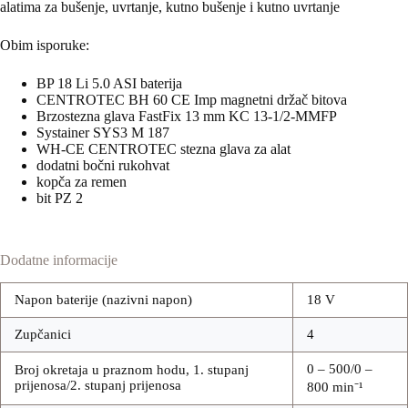
alatima za bušenje, uvrtanje, kutno bušenje i kutno uvrtanje
Obim isporuke:
BP 18 Li 5.0 ASI baterija
CENTROTEC BH 60 CE Imp magnetni držač bitova
Brzostezna glava FastFix 13 mm KC 13-1/2-MMFP
Systainer SYS3 M 187
WH-CE CENTROTEC stezna glava za alat
dodatni bočni rukohvat
kopča za remen
bit PZ 2
Dodatne informacije
Napon baterije (nazivni napon)
18 V
Zupčanici
4
0 – 500/0 –
Broj okretaja u praznom hodu, 1. stupanj
prijenosa/2. stupanj prijenosa
800 min⁻¹