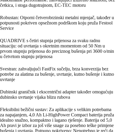
četkica, i stoga dugotrajnom, EC-TEC motoru
Robustan: Otporni četverobrzinski metalni mjenjač, ​​također u
potpunosti pokriven opsežnom podrškom koju pruža Festool
Service
QUADRIVE s četiri stupnja prijenosa za svaku radnu
situaciju: od uvrtanja s okretnim momentom od 50 Nm u
prvom stupnju prijenosa do preciznog bušenja pri 3600 o/min
u četvrtom stupnju prijenosa
Svestran: zahvaljujući FastFix sučelju, brza konverzija bez
potrebe za alatima za bušenje, uvrtanje, kutno bušenje i kutno
uvrtanje
Dubinski graničnik i ekscentrični adapter također omogućuju
dubinsko uvrtanje vijaka blizu rubova
Fleksibilni bežični sustav: Za aplikacije s velikim potrebama
za napajanjem, 4,0 Ah Li-HighPower Compact baterija pruža
idealno snažno, kompaktno i lagano rješenje. Baterija od 5,0
Ah pravi je izbor za još više snage za posebno teške primjene
bušenja i uvrtanja. Potpuno pokriveno: Nepotrebno je reći da