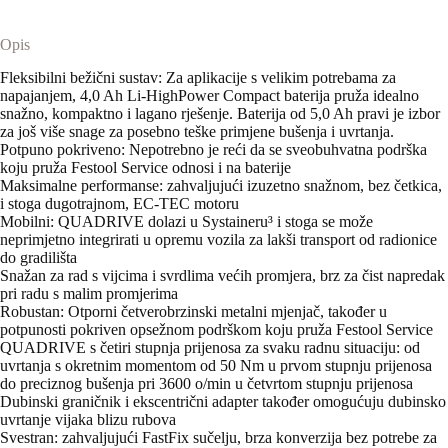
Opis
Fleksibilni bežični sustav: Za aplikacije s velikim potrebama za
napajanjem, 4,0 Ah Li-HighPower Compact baterija pruža idealno
snažno, kompaktno i lagano rješenje. Baterija od 5,0 Ah pravi je izbor
za još više snage za posebno teške primjene bušenja i uvrtanja.
Potpuno pokriveno: Nepotrebno je reći da se sveobuhvatna podrška
koju pruža Festool Service odnosi i na baterije
Maksimalne performanse: zahvaljujući izuzetno snažnom, bez četkica,
i stoga dugotrajnom, EC-TEC motoru
Mobilni: QUADRIVE dolazi u Systaineru³ i stoga se može
neprimjetno integrirati u opremu vozila za lakši transport od radionice
do gradilišta
Snažan za rad s vijcima i svrdlima većih promjera, brz za čist napredak
pri radu s malim promjerima
Robustan: Otporni četverobrzinski metalni mjenjač, ​​također u
potpunosti pokriven opsežnom podrškom koju pruža Festool Service
QUADRIVE s četiri stupnja prijenosa za svaku radnu situaciju: od
uvrtanja s okretnim momentom od 50 Nm u prvom stupnju prijenosa
do preciznog bušenja pri 3600 o/min u četvrtom stupnju prijenosa
Dubinski graničnik i ekscentrični adapter također omogućuju dubinsko
uvrtanje vijaka blizu rubova
Svestran: zahvaljujući FastFix sučelju, brza konverzija bez potrebe za