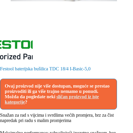
Festool baterijska bušilica TDC 18/4 I-Basic-5,0
Ovaj proizvod nije više dostupan, moguće se prestao
proizvoditi ili ga više trajno nemamo u ponudi.
Možda da pogledate neki
sličan proizvod iz iste
kategorije
?
Snažan za rad s vijcima i svrdlima većih promjera, brz za čist
napredak pri radu s malim promjerima
Maksimalne performanse: zahvaljujući izuzetno snažnom, bez