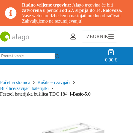
Radno vrijeme trgovine:
Alago trgovina će biti
zatvorena
u periodu
od 27. srpnja do 14. kolovoza
.
Vaše web narudžbe ćemo nastojati uredno obrađivati.
Zahvaljujemo na razumijevanju!
Preskoči
na
IZBORNIK
sadržaj
Košarica
0,00
€
Nema
rezultata.
Početna stranica
Bušilice i zavijači
Bušilice/zavijači baterijski
Festool baterijska bušilica TDC 18/4 I-Basic-5,0