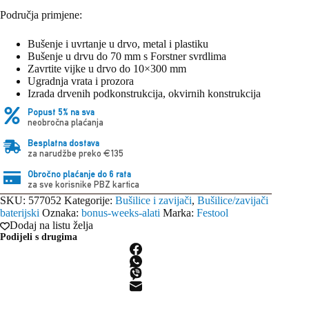
Područja primjene:
Bušenje i uvrtanje u drvo, metal i plastiku
Bušenje u drvu do 70 mm s Forstner svrdlima
Zavrtite vijke u drvo do 10×300 mm
Ugradnja vrata i prozora
Izrada drvenih podkonstrukcija, okvirnih konstrukcija
Popust 5% na sva
neobročna plaćanja
Besplatna dostava
za narudžbe preko €135
Obročno plaćanje do 6 rata
za sve korisnike PBZ kartica
SKU:
577052
Kategorije:
Bušilice i zavijači
,
Bušilice/zavijači
baterijski
Oznaka:
bonus-weeks-alati
Marka:
Festool
Dodaj na listu želja
Podijeli s drugima