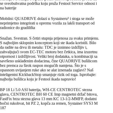
se sveobuhvatna podrška koju pruža Festool Service odnosi i
na baterije
Mobilni: QUADRIVE dolazi u Systaineru³ i stoga se može
neprimjetno integrirati u opremu vozila za lakši transport od
radionice do gradilišta
Snažan. Svestran. S četiri stupnja prijenosa za svaku primjenu.
S najboljim sklopnim konceptom koji ste ikada koristili. Bilo
da radite na drvu ili metalu: TDC je iznimno izdržljiv i,
zahvaljujući svom EC-TEC motoru bez četkica, ima izuzetnu
otpornost i izdržljivost. Veliki broj dodataka, u kombinaciji sa
savršeno usklađenim dodacima, čine QUADRIVE bušilicom
bez premca za širok raspon mogućih namjena. Što je s
opasnom uvijanjem ruke ako se alat iznenada zaglavi? Naš
inteligentni KickbackStop smanjuje rizik od toga. Isprobajte:
najbolja bušilica koju je Festool ikada napravio!
BP 18 Li 5.0 ASI baterija, WH-CE CENTROTEC stezna
glava, CENTROTEC BH 60 CE Imp magnetni držač bitova,
FastFix brza stezna glava 13 mm KC 13-1/2-MMFP, dodatni
bočni rukohvat, bit PZ 2, kopča za remen, Systainer SYS3 M
187