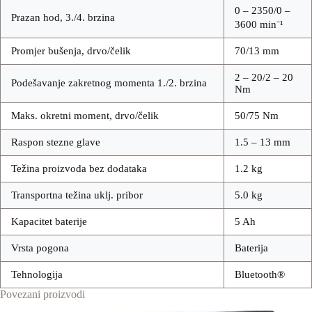
0 – 2350/0 –
Prazan hod, 3./4. brzina
3600 min⁻¹
Promjer bušenja, drvo/čelik
70/13 mm
2 – 20/2 – 20
Podešavanje zakretnog momenta 1./2. brzina
Nm
Maks. okretni moment, drvo/čelik
50/75 Nm
Raspon stezne glave
1.5 – 13 mm
Težina proizvoda bez dodataka
1.2 kg
Transportna težina uklj. pribor
5.0 kg
Kapacitet baterije
5 Ah
Vrsta pogona
Baterija
Tehnologija
Bluetooth®
Povezani proizvodi