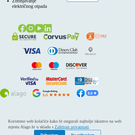
Zbrinjavanje
električnog otpada
Sva prava pridržana © 2026
Alago
Koristimo web kolačiće kako bi osigurali najbolje iskustvo na web
ALAGO d.o.o. trgovina, usluge i zastupanje stranih tvrtki /
mjestu Alago.hr u skladu s
Zaštitom privatnosti
.
Adresa: Horvati 112, 10436 Rakov potok / Telefon: +385 1