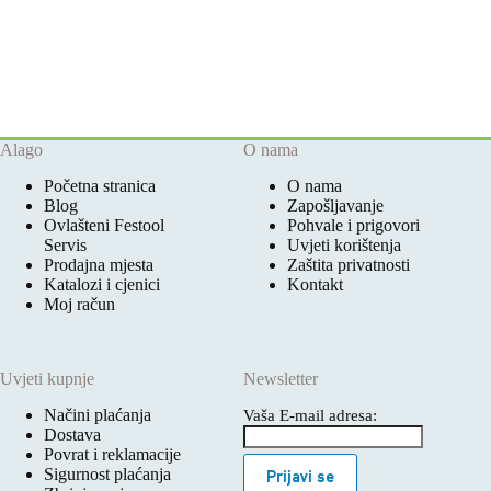
Alago
O nama
Početna stranica
O nama
Blog
Zapošljavanje
Ovlašteni Festool
Pohvale i prigovori
Servis
Uvjeti korištenja
Prodajna mjesta
Zaštita privatnosti
Katalozi i cjenici
Kontakt
Moj račun
Uvjeti kupnje
Newsletter
Načini plaćanja
Vaša E-mail adresa:
Dostava
Povrat i reklamacije
Sigurnost plaćanja
Prijavi se