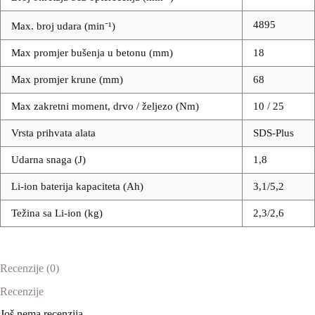
4895
Max. broj udara (min⁻¹)
Max promjer bušenja u betonu (mm)
18
Max promjer krune (mm)
68
Max zakretni moment, drvo / željezo (Nm)
10 / 25
Vrsta prihvata alata
SDS-Plus
Udarna snaga (J)
1,8
Li-ion baterija kapaciteta (Ah)
3,1/5,2
Težina sa Li-ion (kg)
2,3/2,6
Recenzije (0)
Recenzije
Još nema recenzija.