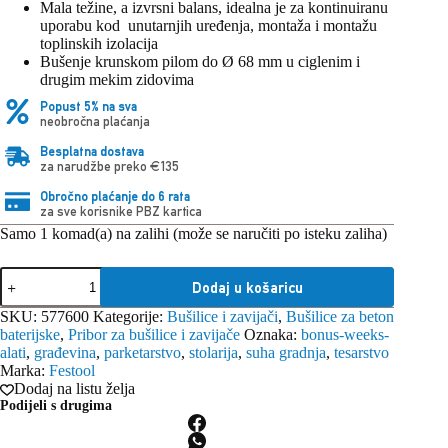
Mala težine, a izvrsni balans, idealna je za kontinuiranu
uporabu kod unutarnjih uređenja, montaža i montažu
toplinskih izolacija
Bušenje krunskom pilom do Ø 68 mm u ciglenim i
drugim mekim zidovima
Popust 5% na sva
neobročna plaćanja
Besplatna dostava
za narudžbe preko €135
Obročno plaćanje do 6 rata
za sve korisnike PBZ kartica
Samo 1 komad(a) na zalihi (može se naručiti po isteku zaliha)
Festool
Dodaj u košaricu
baterijska
udarna
SKU:
577600
Kategorije:
Bušilice i zavijači
,
Bušilice za beton
bušilica
baterijske
,
Pribor za bušilice i zavijače
Oznaka:
bonus-weeks-
BHC
alati
,
građevina
,
parketarstvo
,
stolarija
,
suha gradnja
,
tesarstvo
18
Marka:
Festool
Li-
Dodaj na listu želja
Basic
Podijeli s drugima
količina