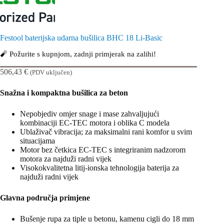
Festool baterijska udarna bušilica BHC 18 Li-Basic
🧨 Požurite s kupnjom, zadnji primjerak na zalihi!
506,43
€
(PDV uključen)
Snažna i kompaktna bušilica za beton
Nepobjediv omjer snage i mase zahvaljujući
kombinaciji EC-TEC motora i oblika C modela
Ublaživač vibracija; za maksimalni rani komfor u svim
situacijama
Motor bez četkica EC-TEC s integriranim nadzorom
motora za najduži radni vijek
Visokokvalitetna litij-ionska tehnologija baterija za
najduži radni vijek
Glavna područja primjene
Bušenje rupa za tiple u betonu, kamenu cigli do 18 mm