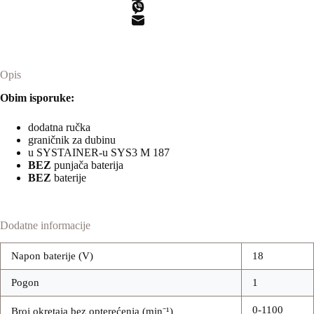
Opis
Obim isporuke:
dodatna ručka
graničnik za dubinu
u SYSTAINER-u SYS3 M 187
BEZ
punjača baterija
BEZ
baterije
Dodatne informacije
Napon baterije (V)
18
Pogon
1
0-1100
Broj okretaja bez opterećenja (min⁻¹)