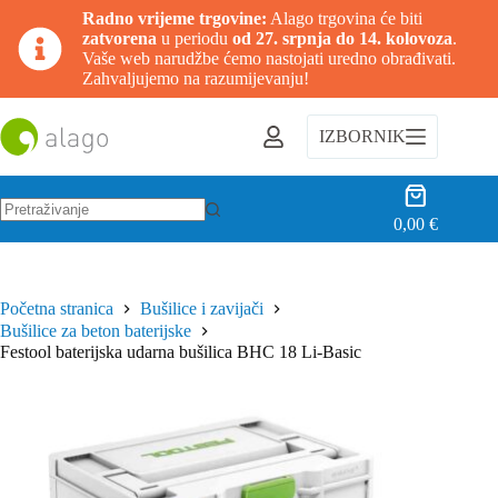
Radno vrijeme trgovine:
Alago trgovina će biti
zatvorena
u periodu
od 27. srpnja do 14. kolovoza
.
Vaše web narudžbe ćemo nastojati uredno obrađivati.
Zahvaljujemo na razumijevanju!
Preskoči
na
IZBORNIK
sadržaj
Košarica
0,00
€
Nema
rezultata.
Početna stranica
Bušilice i zavijači
Bušilice za beton baterijske
Festool baterijska udarna bušilica BHC 18 Li-Basic