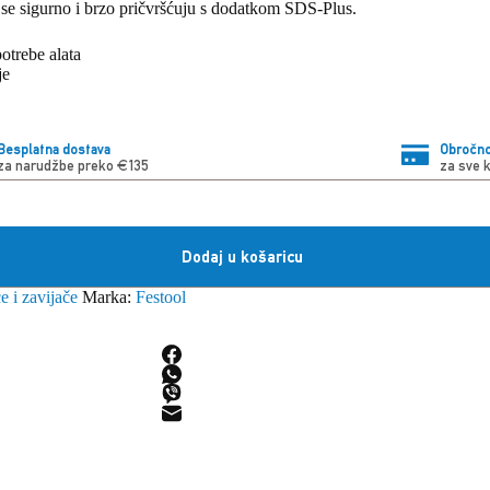
i se sigurno i brzo pričvršćuju s dodatkom SDS-Plus.
otrebe alata
je
Besplatna dostava
Obročno
za narudžbe preko €135
za sve 
Dodaj u košaricu
e i zavijače
Marka:
Festool