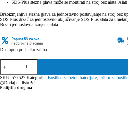
SDS-Plus stezna glava može se montirati na stroj bez alata. Alat
Brzoizmjenjiva stezna glava za jednostavno postavljanje na stroj bez up
SDS-Plus držač za jednostavno uključivanje SDS-Plus alata za umetan
Brza i jednostavna izmjena alata
Popust 5% na sva
neobročna plaćanja
Dostupno po isteku zaliha
Festool
Stezna
glava
C
SKU:
577527
Kategorije:
Bušilice za beton baterijske
,
Pribor za bušilic
SDS
Dodaj na listu želja
KHC
Podijeli s drugima
količina