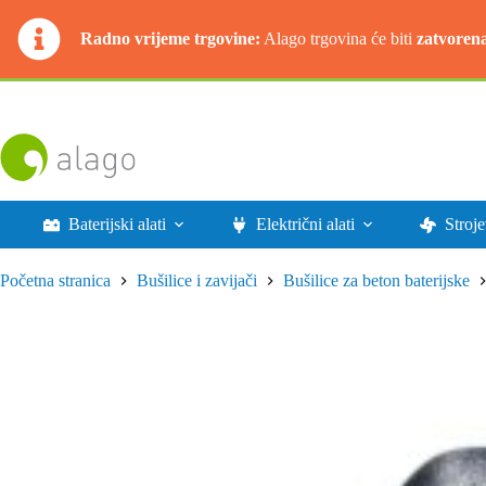
Radno vrijeme trgovine:
Alago trgovina će biti
zatvoren
Preskoči
na
sadržaj
Baterijski alati
Električni alati
Stroje
Početna stranica
Bušilice i zavijači
Bušilice za beton baterijske