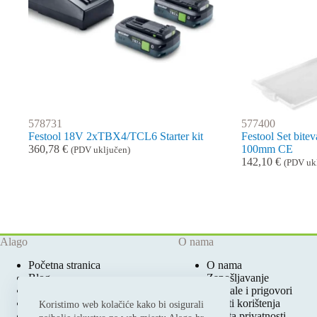
578731
577400
Festool 18V 2xTBX4/TCL6 Starter kit
Festool Set bite
360,78
€
100mm CE
(PDV uključen)
142,10
€
(PDV uk
Alago
O nama
Početna stranica
O nama
Blog
Zapošljavanje
Ovlašteni Festool Servis
Pohvale i prigovori
Prodajna mjesta
Uvjeti korištenja
Koristimo web kolačiće kako bi osigurali
Katalozi i cjenici
Zaštita privatnosti