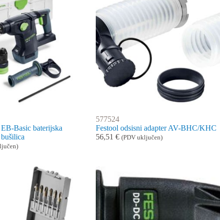
577524
EB-Basic baterijska
Festool odsisni adapter AV-BHC/KHC
 bušilica
56,51
€
(PDV uključen)
ljučen)