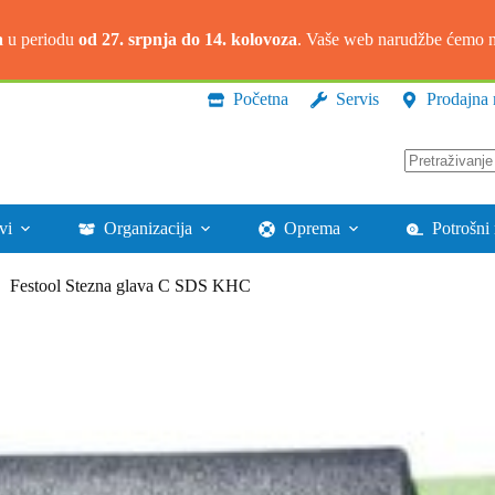
a
u periodu
od 27. srpnja do 14. kolovoza
. Vaše web narudžbe ćemo na
Početna
Servis
Prodajna 
Nema
rezultata.
vi
Organizacija
Oprema
Potrošni 
Festool Stezna glava C SDS KHC