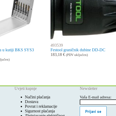
493539
va u kutiji BKS SYS3
Festool graničnik dubine DD-DC
183,18
€
(PDV uključen)
ljučen)
Uvjeti kupnje
Newsletter
Načini plaćanja
Vaša E-mail adresa:
Dostava
Povrat i reklamacije
Sigurnost plaćanja
Prijavi se
Zbrinjavanje električnog