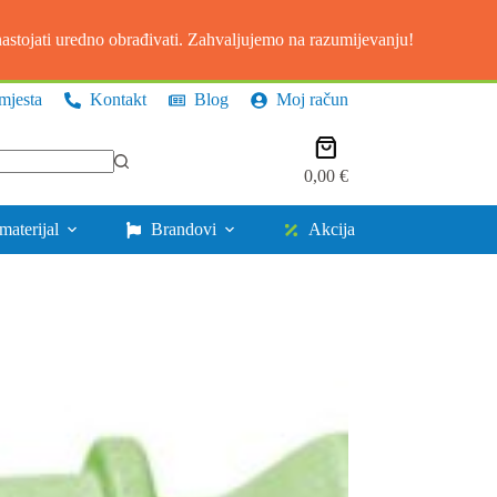
stojati uredno obrađivati. Zahvaljujemo na razumijevanju!
mjesta
Kontakt
Blog
Moj račun
Košarica
0,00
€
materijal
Brandovi
Akcija