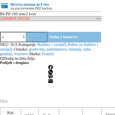
Obročno plaćanje do 6 rata
za sve korisnike PBZ kartica
Bit PH 100 mm/2 kom
Festool
Dodaj u košaricu
bit
PH
SKU:
N/A
Kategorije:
Bušilice i zavijači
,
Pribor za bušilice i
100
zavijače
Oznaka:
građevina
,
parketarstvo
,
stolarija
,
suha
mm
gradnja
,
tesarstvo
Marka:
Festool
Centrotec
Dodaj na listu želja
količina
Podijeli s drugima
Opis
Kat.
Ozna