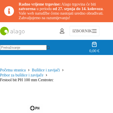
Radno vrijeme trgovine:
Alago trgovina će biti
zatvorena
u periodu
od 27. srpnja do 14. kolovoza
.
Vaše web narudžbe ćemo nastojati uredno obrađivati.
Zahvaljujemo na razumijevanju!
Preskoči
na
IZBORNIK
sadržaj
Košarica
0,00
€
Nema
rezultata.
Početna stranica
Bušilice i zavijači
Pribor za bušilice i zavijače
Festool bit PH 100 mm Centrotec