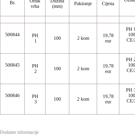
Oblik
Dužina
Br.
Pakiranje
Cijena
vrha
(mm)
PH 1
500844
10
PH
19,78
100
2 kom
CE/
1
eur
PH 2
500845
10
PH
19,78
100
2 kom
CE/
2
eur
PH 3
500846
10
PH
19,78
100
2 kom
CE/
3
eur
Dodatne informacije