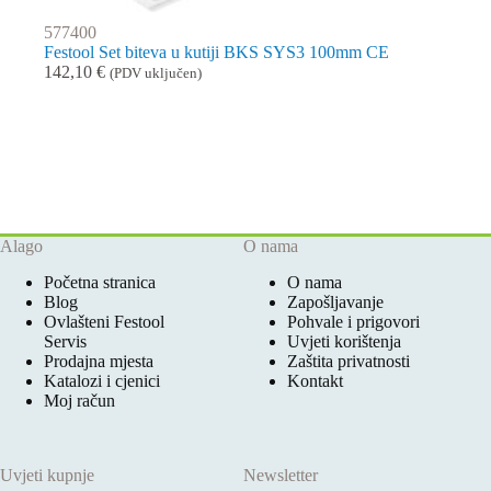
577400
Festool Set biteva u kutiji BKS SYS3 100mm CE
142,10
€
(PDV uključen)
Alago
O nama
Početna stranica
O nama
Blog
Zapošljavanje
Ovlašteni Festool
Pohvale i prigovori
Servis
Uvjeti korištenja
Prodajna mjesta
Zaštita privatnosti
Katalozi i cjenici
Kontakt
Moj račun
Uvjeti kupnje
Newsletter