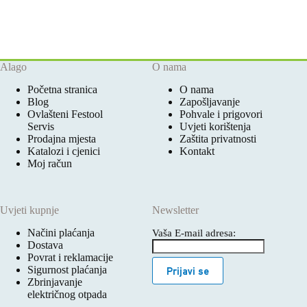
Alago
O nama
Početna stranica
O nama
Blog
Zapošljavanje
Ovlašteni Festool
Pohvale i prigovori
Servis
Uvjeti korištenja
Prodajna mjesta
Zaštita privatnosti
Katalozi i cjenici
Kontakt
Moj račun
Uvjeti kupnje
Newsletter
Načini plaćanja
Vaša E-mail adresa:
Dostava
Povrat i reklamacije
Sigurnost plaćanja
Prijavi se
Zbrinjavanje
električnog otpada