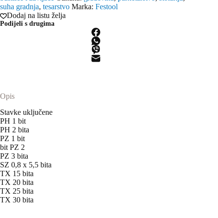
MIX
suha gradnja
,
tesarstvo
Marka:
Festool
količina
Dodaj na listu želja
Podijeli s drugima
Opis
Stavke uključene
PH 1 bit
PH 2 bita
PZ 1 bit
bit PZ 2
PZ 3 bita
SZ 0,8 x 5,5 bita
TX 15 bita
TX 20 bita
TX 25 bita
TX 30 bita