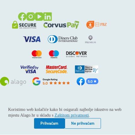
Sva prava pridržana © 2026
Alago
Koristimo web kolačiće kako bi osigurali najbolje iskustvo na web
ALAGO d.o.o. trgovina, usluge i zastupanje stranih tvrtki /
mjestu Alago.hr u skladu s
Zaštitom privatnosti
.
Adresa: Horvati 112, 10436 Rakov potok / Telefon: +385 1
6539 392 / E-mail: kontakt@alago.hr / Podaci o subjektu:
Prihvaćam
Ne prihvaćam
Subjekt je upisan kod Trgovačkog suda u Zagrebu pod
reg.uloškom broj 1-53420. / MBS: 080046630 / OIB: