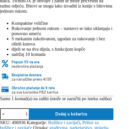
hlača. TwinBOX je odvojiv i zatim se može pričvrstiti na
radnu odjeću. Bitovi se mogu lako izvaditi iz kutije s bitovima
jednom rukom.
Kompaktne veličine
Rukovanje jednom rukom – nastavci se lako uklanjaju i
ponovno umeću
S mekanim rukohvatom, ugodan za rukovanje i bez
oštrih kutova
dijeli se na dva dijela, s funkcijom kopče
sadržaj 10 komada
Popust 5% na sva
neobročna plaćanja
Besplatna dostava
za narudžbe preko €135
Obročno plaćanje do 6 rata
za sve korisnike PBZ kartica
Samo 1 komad(a) na zalihi (može se naručiti po isteku zaliha)
Festool
Dodaj u košaricu
set
biteva
SKU:
496936
Kategorije:
Bušilice i zavijači
,
Pribor za
BB-
bušilice i zavijače
Oznaka:
građevina
,
parketarstvo
,
stolarija
,