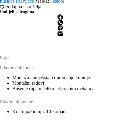
bušilice i zavijače
Marka:
Festool
HSS
Dodaj na listu želja
D
Podijeli s drugima
3,5/39
M/10
količina
Opis
Glavne aplikacije
Montaža namještaja i opremanje kuhinje
Montažni radovi
Bušenje rupa u čeliku i obojenim metalima
Stavke uključene
Kol. u pakiranju: 10 komada