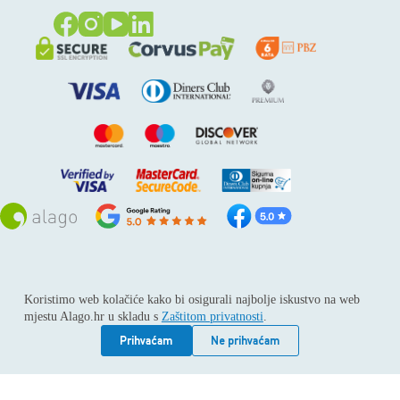
Sva prava pridržana © 2026
Alago
Koristimo web kolačiće kako bi osigurali najbolje iskustvo na web
ALAGO d.o.o. trgovina, usluge i zastupanje stranih tvrtki /
mjestu Alago.hr u skladu s
Zaštitom privatnosti
.
Adresa: Horvati 112, 10436 Rakov potok / Telefon: +385 1
6539 392 / E-mail: kontakt@alago.hr / Podaci o subjektu:
Prihvaćam
Ne prihvaćam
Subjekt je upisan kod Trgovačkog suda u Zagrebu pod
reg.uloškom broj 1-53420. / MBS: 080046630 / OIB:
11092339061 / EUID: HRSR.080046630 / Godina osnivanja: