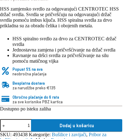
HSS zamjensko svrdlo za odgovarajući CENTROTEC HSS
držač svrdla. Svrdla se pričvršćuju na odgovarajući držač
svrdla pomoću imbus ključa. HSS spiralna svrdla za drvo
prikladna su za obradu čelika i obojenih metala.
HSS spiralno svrdlo za drvo za CENTROTEC držač
svrdla
Jednostavna zamjena i pričvršćivanje na držač svrdla
Ravnanje na dršci svrdla za pričvršćivanje na silu
pomoću matičnog vijka
Popust 5% na sva
neobročna plaćanja
Besplatna dostava
za narudžbe preko €135
Obročno plaćanje do 6 rata
za sve korisnike PBZ kartica
Dostupno po isteku zaliha
Festool
Dodaj u košaricu
svrdlo
za
SKU:
493438
Kategorije:
Bušilice i zavijači
,
Pribor za
metal