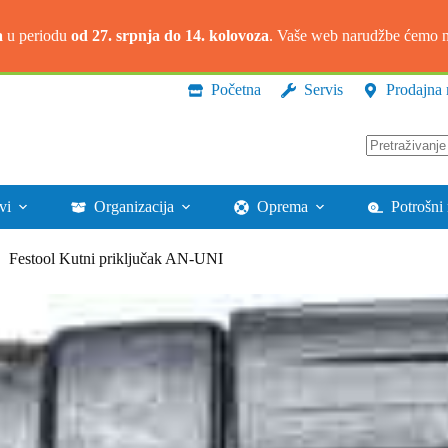
a
u periodu
od 27. srpnja do 14. kolovoza
. Vaše web narudžbe ćemo na
Početna
Servis
Prodajna 
Nema
rezultata.
vi
Organizacija
Oprema
Potrošni 
Festool Kutni priključak AN-UNI