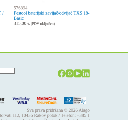
576894
 /
Festool baterijski zavijač/odvijač TXS 18-
Basic
315,00
€
(PDV uključen)
Sva prava pridržana © 2026
Alago
 Horvati 112, 10436 Rakov potok / Telefon: +385 1
jekt je upisan kod Trgovačkog suda u Zagrebu pod
61 / EUID: HRSR.080046630 / Godina osnivanja: