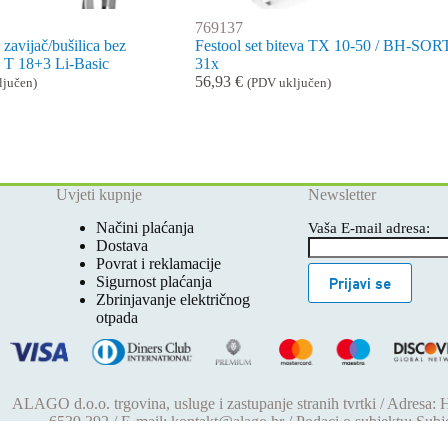
769137
i zavijač/bušilica bez
Festool set biteva TX 10-50 / BH-SORT
ča T 18+3 Li-Basic
31x
56,93
€
ljučen)
(PDV uključen)
Uvjeti kupnje
Newsletter
Načini plaćanja
Vaša E-mail adresa:
Dostava
Povrat i reklamacije
Sigurnost plaćanja
Prijavi se
Zbrinjavanje električnog
otpada
ALAGO d.o.o. trgovina, usluge i zastupanje stranih tvrtki / Adresa:
6539 392 / E-mail: kontakt@alago.hr / Podaci o subjektu: Sub
reg.uloškom broj 1-53420. / MBS: 080046630 / OIB: 110923390