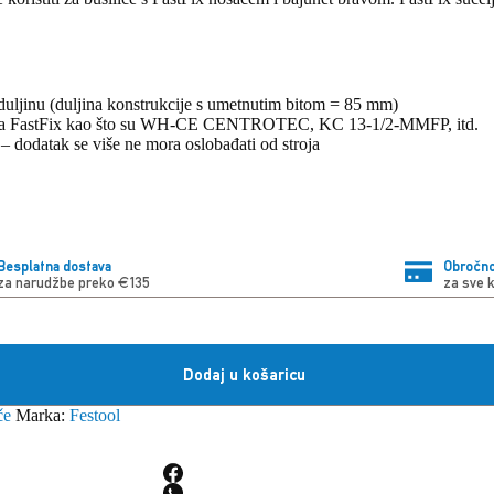
duljinu (duljina konstrukcije s umetnutim bitom = 85 mm)
dacima FastFix kao što su WH-CE CENTROTEC, KC 13-1/2-MMFP, itd.
 dodatak se više ne mora oslobađati od stroja
Besplatna dostava
Obročno
za narudžbe preko €135
za sve 
Dodaj u košaricu
če
Marka:
Festool