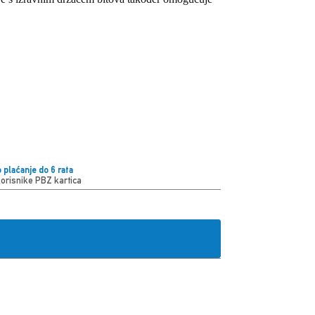
 plaćanje do 6 rata
korisnike PBZ kartica