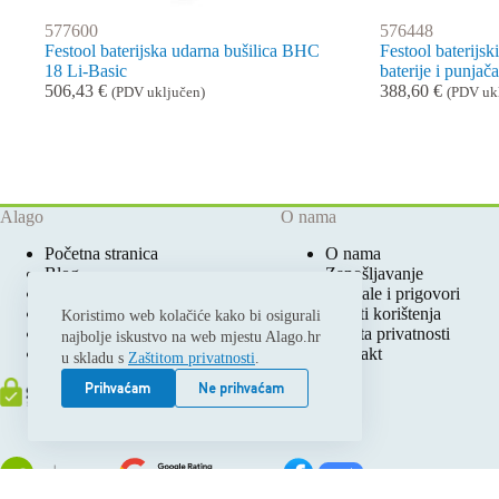
577600
576448
Festool baterijska udarna bušilica BHC
Festool baterijsk
18 Li-Basic
baterije i punja
506,43
€
388,60
€
(PDV uključen)
(PDV uk
Alago
O nama
Početna stranica
O nama
Blog
Zapošljavanje
Ovlašteni Festool Servis
Pohvale i prigovori
Prodajna mjesta
Uvjeti korištenja
Koristimo web kolačiće kako bi osigurali
Katalozi i cjenici
Zaštita privatnosti
najbolje iskustvo na web mjestu Alago.hr
Moj račun
Kontakt
u skladu s
Zaštitom privatnosti
.
Prihvaćam
Ne prihvaćam