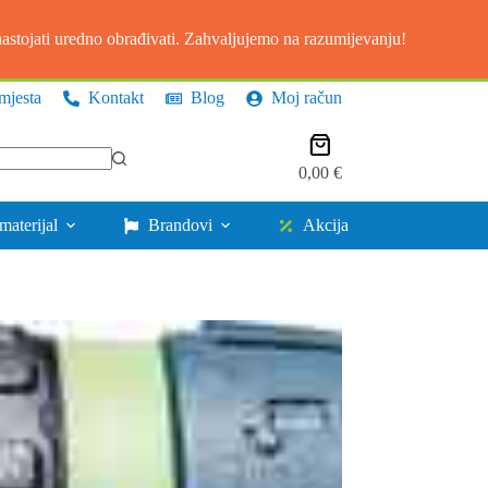
stojati uredno obrađivati. Zahvaljujemo na razumijevanju!
mjesta
Kontakt
Blog
Moj račun
Košarica
0,00
€
materijal
Brandovi
Akcija