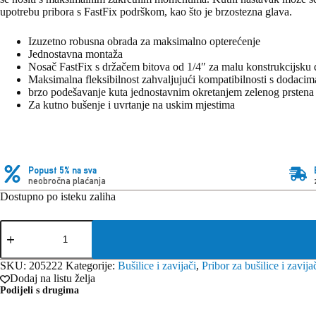
upotrebu pribora s FastFix podrškom, kao što je brzostezna glava.
Izuzetno robusna obrada za maksimalno opterećenje
Jednostavna montaža
Nosač FastFix s držačem bitova od 1/4″ za malu konstrukcijsku 
Maksimalna fleksibilnost zahvaljujući kompatibilnosti s do
brzo podešavanje kuta jednostavnim okretanjem zelenog prstena –
Za kutno bušenje i uvrtanje na uskim mjestima
Popust 5% na sva
neobročna plaćanja
Dostupno po isteku zaliha
Festool
Kutni
priključak
AN-
SKU:
205222
Kategorije:
Bušilice i zavijači
,
Pribor za bušilice i zavija
UNI
Dodaj na listu želja
količina
Podijeli s drugima