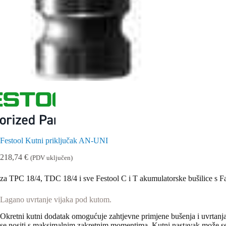
Festool Kutni priključak AN-UNI
218,74
€
(PDV uključen)
za TPC 18/4, TDC 18/4 i sve Festool C i T akumulatorske bušilice s
Lagano uvrtanje vijaka pod kutom.
Okretni kutni dodatak omogućuje zahtjevne primjene bušenja i uvrtanja
se nositi s maksimalnim zakretnim momentima. Kutni nastavak može se k