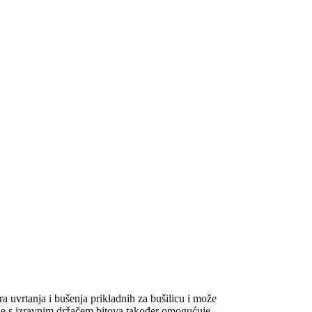
 uvrtanja i bušenja prikladnih za bušilicu i može
lje s izravnim držačem bitova također omogućuje