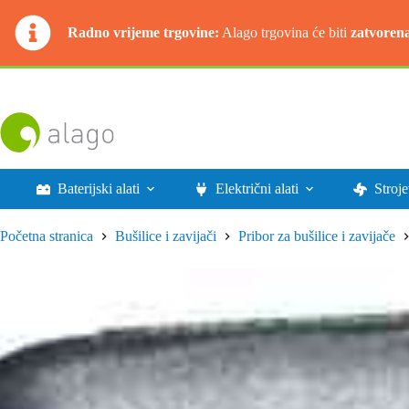
Radno vrijeme trgovine:
Alago trgovina će biti
zatvoren
Preskoči
na
sadržaj
Baterijski alati
Električni alati
Stroje
Početna stranica
Bušilice i zavijači
Pribor za bušilice i zavijače