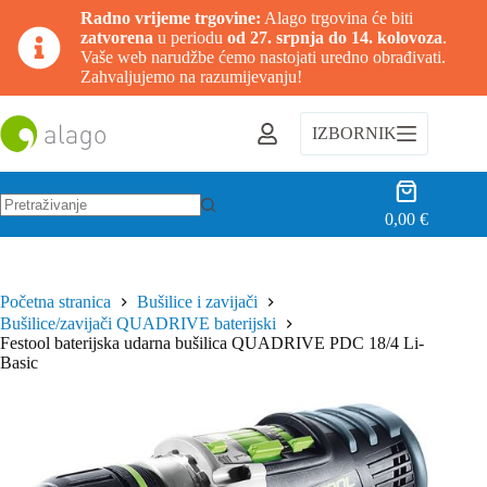
Radno vrijeme trgovine:
Alago trgovina će biti
zatvorena
u periodu
od 27. srpnja do 14. kolovoza
.
Vaše web narudžbe ćemo nastojati uredno obrađivati.
Zahvaljujemo na razumijevanju!
Preskoči
na
IZBORNIK
sadržaj
Košarica
0,00
€
Nema
rezultata.
Početna stranica
Bušilice i zavijači
Bušilice/zavijači QUADRIVE baterijski
Festool baterijska udarna bušilica QUADRIVE PDC 18/4 Li-
Basic