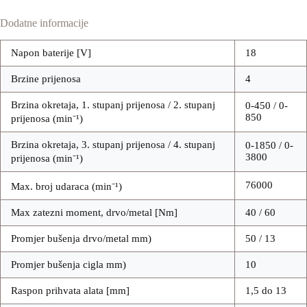
Dodatne informacije
Napon baterije [V]
18
Brzine prijenosa
4
Brzina okretaja, 1. stupanj prijenosa / 2. stupanj
0-450 / 0-
850
prijenosa (min⁻¹)
Brzina okretaja, 3. stupanj prijenosa / 4. stupanj
0-1850 / 0-
3800
prijenosa (min⁻¹)
76000
Max. broj udaraca (min⁻¹)
Max zatezni moment, drvo/metal [Nm]
40 / 60
Promjer bušenja drvo/metal mm)
50 / 13
Promjer bušenja cigla mm)
10
Raspon prihvata alata [mm]
1,5 do 13