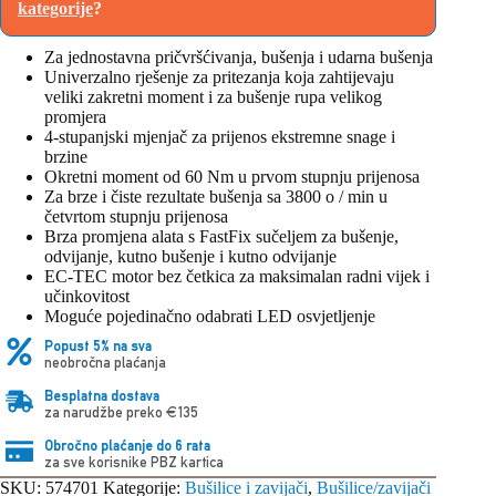
kategorije
?
Za jednostavna pričvršćivanja, bušenja i udarna bušenja
Univerzalno rješenje za pritezanja koja zahtijevaju
veliki zakretni moment i za bušenje rupa velikog
promjera
4-stupanjski mjenjač za prijenos ekstremne snage i
brzine
Okretni moment od 60 Nm u prvom stupnju prijenosa
Za brze i čiste rezultate bušenja sa 3800 o / min u
četvrtom stupnju prijenosa
Brza promjena alata s FastFix sučeljem za bušenje,
odvijanje, kutno bušenje i kutno odvijanje
EC-TEC motor bez četkica za maksimalan radni vijek i
učinkovitost
Moguće pojedinačno odabrati LED osvjetljenje
Popust 5% na sva
neobročna plaćanja
Besplatna dostava
za narudžbe preko €135
Obročno plaćanje do 6 rata
za sve korisnike PBZ kartica
SKU:
574701
Kategorije:
Bušilice i zavijači
,
Bušilice/zavijači