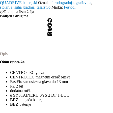
QUADRIVE baterijski
Oznaka:
brodogradnja
,
građevina
,
stolarija
,
suha gradnja
,
tesarstvo
Marka:
Festool
Dodaj na listu želja
Podijeli s drugima
Opis
Obim isporuke:
CENTROTEC glava
CENTROTEC magnetni držač biteva
FastFix samostezna glava do 13 mm
PZ 2 bit
dodatna ručka
u SYSTAINERU SYS 2 DF T-LOC
BEZ
punjača baterija
BEZ
baterije