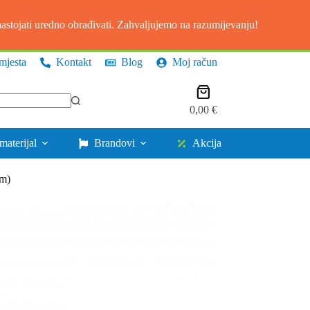
stojati uredno obrađivati. Zahvaljujemo na razumijevanju!
mjesta
Kontakt
Blog
Moj račun
Košarica
0,00
€
materijal
Brandovi
Akcija
om)