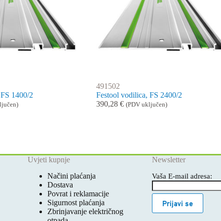
491502
, FS 1400/2
Festool vodilica, FS 2400/2
390,28
€
ljučen)
(PDV uključen)
Uvjeti kupnje
Newsletter
Načini plaćanja
Vaša E-mail adresa:
Dostava
Povrat i reklamacije
Sigurnost plaćanja
Prijavi se
Zbrinjavanje električnog
otpada