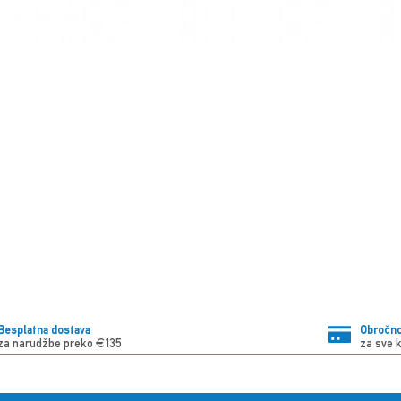
Besplatna dostava
Obročno
za narudžbe preko €135
za sve 