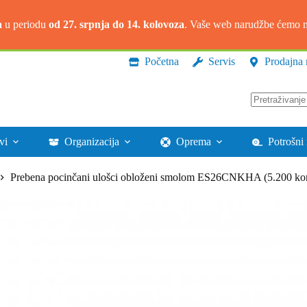
a
u periodu
od 27. srpnja do 14. kolovoza
. Vaše web narudžbe ćemo na
Početna
Servis
Prodajna 
Nema
rezultata.
vi
Organizacija
Oprema
Potrošni 
Prebena pocinčani ulošci obloženi smolom ES26CNKHA (5.200 k