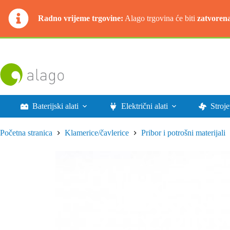
Radno vrijeme trgovine:
Alago trgovina će biti
zatvoren
Preskoči
na
sadržaj
Baterijski alati
Električni alati
Stroje
Početna stranica
Klamerice/čavlerice
Pribor i potrošni materijali