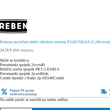
Prebena pocinčani ulošci obloženi smolom ES26CNKHA (5.200 kom)
24,56
€
(PDV uključen)
Može se koristiti u:
Pneumatski spojnik 2xr-es40
Bežični zračni spojnik PKT-2-ES40-S
Pneumatski spojnik 2p-es40sds
Combi Sponler i Nailer 2p-J/ES40Combi
Popust 5% na sva
neobročna plaćanja
Na zalihi (može se naručiti po isteku zaliha)
Prebena