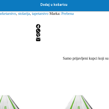
Dodaj u košaricu
arketarstvo
,
stolarija
,
tapetarstvo
Marka:
Prebena
Samo prijavljeni kupci koji su