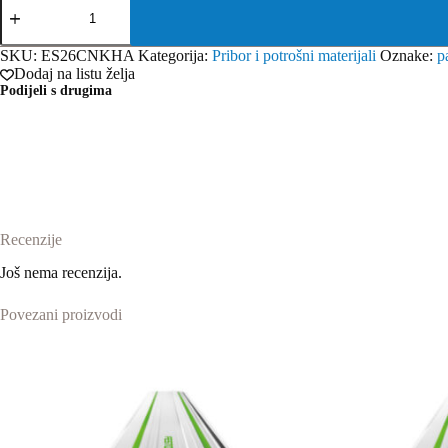
pocinčani
ulošci
obloženi
SKU:
ES26CNKHA
Kategorija:
Pribor i potrošni materijali
Oznake:
p
smolom
Dodaj na listu želja
ES26CNKHA
Podijeli s drugima
(5.200
kom)
količina
Recenzije
Još nema recenzija.
Povezani proizvodi