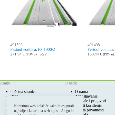
491503
491498
Festool vodilica, FS 1900/2
Festool vodilica
271,94
€
158,44
€
(PDV uključen)
(PDV uk
Alago
O nama
Početna stranica
O nama
Blog
Zapošljavanje
Ovlašteni Festool Servis
Pohvale i prigovori
Prodajna mjesta
Uvjeti korištenja
Koristimo web kolačiće kako bi osigurali
Katalozi i cjenici
Zaštita privatnosti
najbolje iskustvo na web mjestu Alago.hr
Moj račun
Kontakt