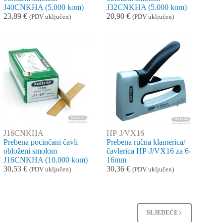
J40CNKHA (5.000 kom)
J32CNKHA (5.000 kom)
23,89
€
20,90
€
(PDV uključen)
(PDV uključen)
J16CNKHA
HP-J/VX16
Prebena pocinčani čavli
Prebena ručna klamerica/
obloženi smolom
čavlerica HP-J/VX16 za 6-
J16CNKHA (10.000 kom)
16mm
30,53
€
30,36
€
(PDV uključen)
(PDV uključen)
2
SLJEDEĆE