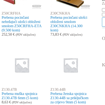
Z
Do
Z50CRFHA
Z30CNKHA
Prebena pocinčani
Prebena pocinčani ulošci
nehrđajući ulošci obloženi
obloženi smolom
smolom Z50CRFHA-ETA
Z30CNKHA (14.300
(9.500 kom)
kom)
252,50
€
73,83
€
(PDV uključen)
(PDV uključen)
O
K
Z130.47B
Z130.44B
Prebena muška spojnica
Prebena ženska spojnica
Z130.47B 6mm (5 kom)
Z130.44B sa priključkom
8,63
€
za crijevo 9mm (5 kom)
(PDV uključen)