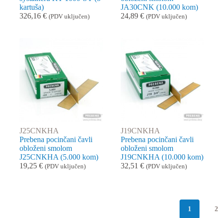
kartuša)
JA30CNK (10.000 kom)
326,16
€
24,89
€
(PDV uključen)
(PDV uključen)
J25CNKHA
J19CNKHA
Prebena pocinčani čavli
Prebena pocinčani čavli
obloženi smolom
obloženi smolom
J25CNKHA (5.000 kom)
J19CNKHA (10.000 kom)
19,25
€
32,51
€
(PDV uključen)
(PDV uključen)
1