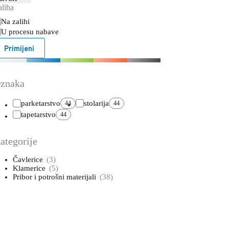
aliha
stupnost
Na zalihi
U procesu nabave
Primijeni
znaka
parketarstvo
stolarija
44
44
tapetarstvo
44
ategorije
Čavlerice
(3)
Klamerice
(5)
Pribor i potrošni materijali
(38)