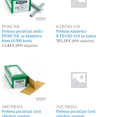
PF06CNK
KTB19D-S10
Prebena pocinčani ulošci
Prebena klamerica
PF06CNK za klamericu
KTB19D-S10 za karton
6mm (8.000 kom)
505,18
€
(PDV uključen)
13,44
€
(PDV uključen)
J40CNKHA
J32CNKHA
Prebena pocinčani čavli
Prebena pocinčani čavli
obloženi smolom
obloženi smolom