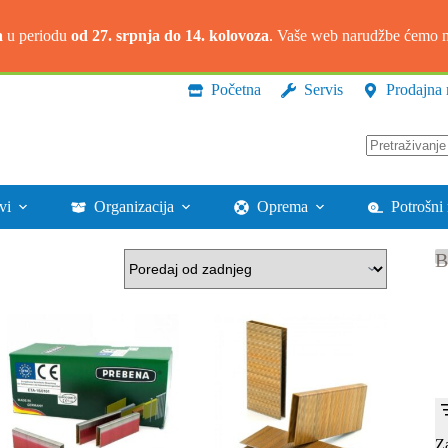
a
u periodu
od 27. srpnja do 14. kolovoza
. Vaše web narudžbe ćemo na
Početna
Servis
Prodajna 
Nema
rezultata.
vi
Organizacija
Oprema
Potrošni 
B
Z