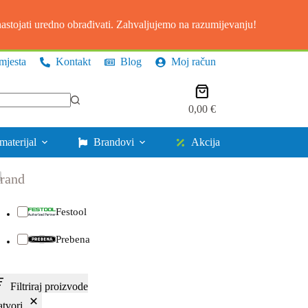
stojati uredno obrađivati. Zahvaljujemo na razumijevanju!
mjesta
Kontakt
Blog
Moj račun
Košarica
0,00
€
materijal
Brandovi
Akcija
rand
Festool
Prebena
Filtriraj proizvode
atvori