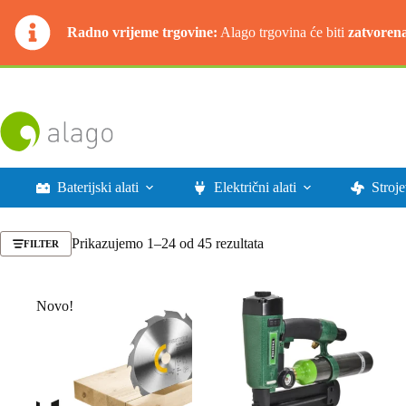
Radno vrijeme trgovine:
Alago trgovina će biti
zatvoren
Preskoči
na
sadržaj
Baterijski alati
Električni alati
Stroje
Poredano
Prikazujemo 1–24 od 45 rezultata
FILTER
po
najnovijem
Novo!