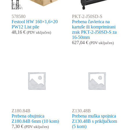
578580
PKT-2-J50SD-S
Festool HW 160×1,6×20
Prebena čavlerica na
PW12 List pile
kartuše ili komprimirani
48,16
€
zrak PKT-2-J50SD-S za
(PDV uključen)
16-50mm
627,04
€
(PDV uključen)
Z180.84B
Z130.48B
Prebena obujmica
Prebena muška spojnica
Z180.84B 6mm (10 kom)
Z130.48B s priključkom
7,30
€
(5 kom)
(PDV uključen)