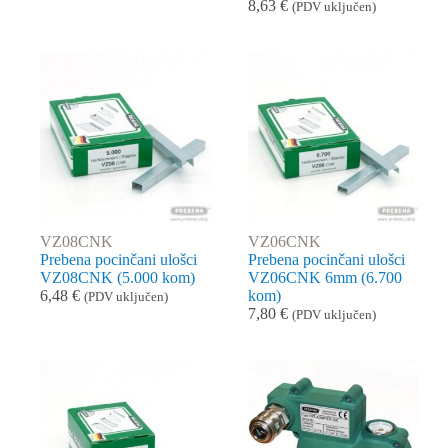
8,63
€
(PDV uključen)
VZ08CNK
VZ06CNK
Prebena pocinčani ulošci
Prebena pocinčani ulošci
VZ08CNK (5.000 kom)
VZ06CNK 6mm (6.700
6,48
€
kom)
(PDV uključen)
7,80
€
(PDV uključen)