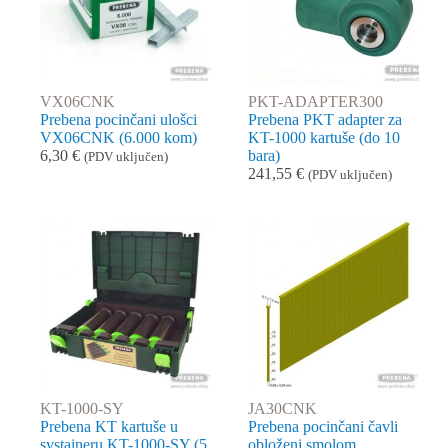
VX06CNK
PKT-ADAPTER300
Prebena pocinčani ulošci
Prebena PKT adapter za
VX06CNK (6.000 kom)
KT-1000 kartuše (do 10
6,30
€
bara)
(PDV uključen)
241,55
€
(PDV uključen)
KT-1000-SY
JA30CNK
Prebena KT kartuše u
Prebena pocinčani čavli
systaineru KT-1000-SY (5
obloženi smolom