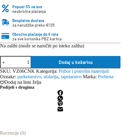
Popust 5% na sva
neobročna plaćanja
Besplatna dostava
za narudžbe preko €135
Obročno plaćanje do 6 rata
za sve korisnike PBZ kartica
Na zalihi (može se naručiti po isteku zaliha)
Prebena
Dodaj u košaricu
pocinčani
ulošci
SKU:
VZ06CNK
Kategorija:
Pribor i potrošni materijali
VZ06CNK
Oznake:
parketarstvo
,
stolarija
,
tapetarstvo
Marka:
Prebena
6mm
Dodaj na listu želja
(6.700
Podijeli s drugima
kom)
količina
Recenzije (0)