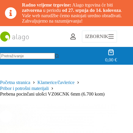
Radno vrijeme trgovine:
Alago trgovina će biti
zatvorena
u periodu
od 27. srpnja do 14. kolovoza
.
Vaše web narudžbe ćemo nastojati uredno obrađivati.
Zahvaljujemo na razumijevanju!
Preskoči
na
IZBORNIK
sadržaj
Košarica
0,00
€
Nema
rezultata.
Početna stranica
Klamerice/čavlerice
Pribor i potrošni materijali
Prebena pocinčani ulošci VZ06CNK 6mm (6.700 kom)