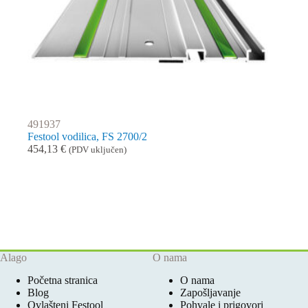
491937
Festool vodilica, FS 2700/2
454,13
€
(PDV uključen)
Alago
O nama
Početna stranica
O nama
Blog
Zapošljavanje
Ovlašteni Festool
Pohvale i prigovori