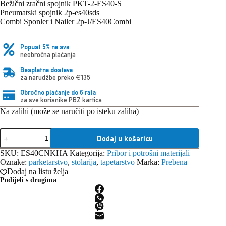
Bežični zračni spojnik PKT-2-ES40-S
Pneumatski spojnik 2p-es40sds
Combi Sponler i Nailer 2p-J/ES40Combi
Popust 5% na sva
neobročna plaćanja
Besplatna dostava
za narudžbe preko €135
Obročno plaćanje do 6 rata
za sve korisnike PBZ kartica
Na zalihi (može se naručiti po isteku zaliha)
Prebena
Dodaj u košaricu
pocinčani
ulošci
SKU:
ES40CNKHA
Kategorija:
Pribor i potrošni materijali
obloženi
Oznake:
parketarstvo
,
stolarija
,
tapetarstvo
Marka:
Prebena
smolom
Dodaj na listu želja
ES40CNKHA
Podijeli s drugima
(2.600
kom)
količina