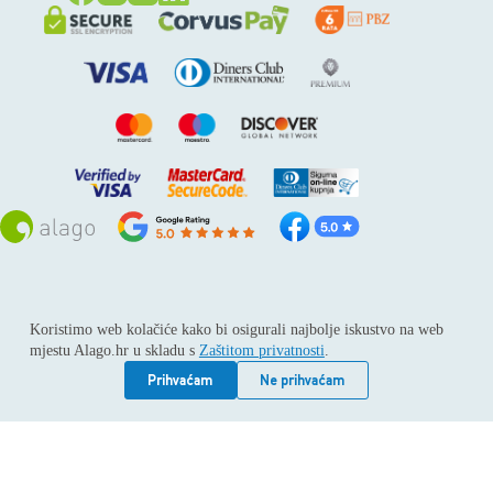
Sva prava pridržana © 2026
Alago
Koristimo web kolačiće kako bi osigurali najbolje iskustvo na web
ALAGO d.o.o. trgovina, usluge i zastupanje stranih tvrtki /
mjestu Alago.hr u skladu s
Zaštitom privatnosti
.
Adresa: Horvati 112, 10436 Rakov potok / Telefon: +385 1
6539 392 / E-mail: kontakt@alago.hr / Podaci o subjektu:
Prihvaćam
Ne prihvaćam
Subjekt je upisan kod Trgovačkog suda u Zagrebu pod
reg.uloškom broj 1-53420. / MBS: 080046630 / OIB:
11092339061 / EUID: HRSR.080046630 / Godina osnivanja:
1994. / Temeljni kapital: 4.615,00 €, uplaćen u cijelosti /
Društvo zastupa: Hrvoje Gotovac, dipl. ing. / Produkcija