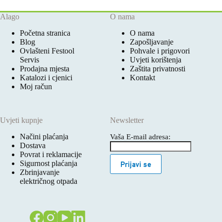
Alago
O nama
Početna stranica
O nama
Blog
Zapošljavanje
Ovlašteni Festool
Pohvale i prigovori
Servis
Uvjeti korištenja
Prodajna mjesta
Zaštita privatnosti
Katalozi i cjenici
Kontakt
Moj račun
Uvjeti kupnje
Newsletter
Načini plaćanja
Vaša E-mail adresa:
Dostava
Povrat i reklamacije
Sigurnost plaćanja
Prijavi se
Zbrinjavanje
električnog otpada