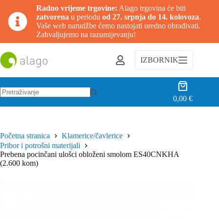
Radno vrijeme trgovine:
Alago trgovina će biti
zatvorena
u periodu
od 27. srpnja do 14. kolovoza
.
Vaše web narudžbe ćemo nastojati uredno obrađivati.
Zahvaljujemo na razumijevanju!
Preskoči
na
IZBORNIK
sadržaj
Košarica
0,00
€
Nema
rezultata.
Početna stranica
Klamerice/čavlerice
Pribor i potrošni materijali
Prebena pocinčani ulošci obloženi smolom ES40CNKHA
(2.600 kom)