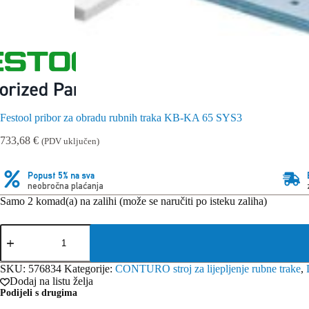
Festool pribor za obradu rubnih traka KB-KA 65 SYS3
733,68
€
(PDV uključen)
Popust 5% na sva
neobročna plaćanja
Samo 2 komad(a) na zalihi (može se naručiti po isteku zaliha)
Festool
pribor
za
obradu
SKU:
576834
Kategorije:
CONTURO stroj za lijepljenje rubne trake
,
rubnih
Dodaj na listu želja
traka
Podijeli s drugima
KB-