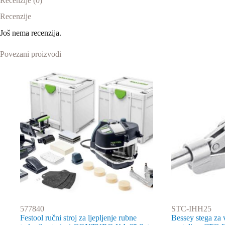
Recenzije (0)
Recenzije
Još nema recenzija.
Povezani proizvodi
577840
STC-IHH25
Festool ručni stroj za ljepljenje rubne
Bessey stega za 