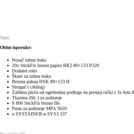
KA
65
SYS3
količina
Opis
Obim isporuke:
Nosač rubne trake
20x StickFix brusni papira BR2 80×133 P320
Dodatni roler
Škare za rubnu traku
Brusna pakna HSK 80×133 H
Strugač ( cikling)
Zaštitna ploća od ogrebotina podloge na prenjoj ručki s 3x lista f
Tkanina (filc ) za poliranje
S 800 StickFix brusni flis
Pasta za poliranje MPA 5010
u SYSTAINER-u SYS3 337