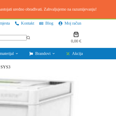
stojati uredno obrađivati. Zahvaljujemo na razumijevanju!
mjesta
Kontakt
Blog
Moj račun
Košarica
0,00
€
materijal
Brandovi
Akcija
5 SYS3