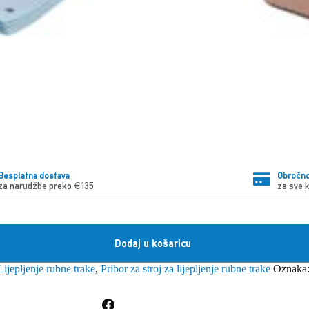
Besplatna dostava
Obročno
za narudžbe preko €135
za sve 
Dodaj u košaricu
Lijepljenje rubne trake
,
Pribor za stroj za lijepljenje rubne trake
Oznaka