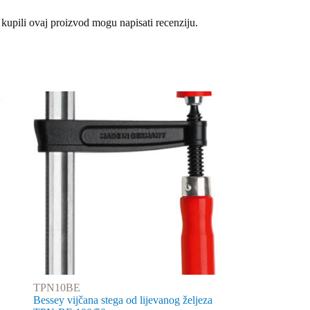
 kupili ovaj proizvod mogu napisati recenziju.
TPN10BE
Bessey vijčana stega od lijevanog željeza