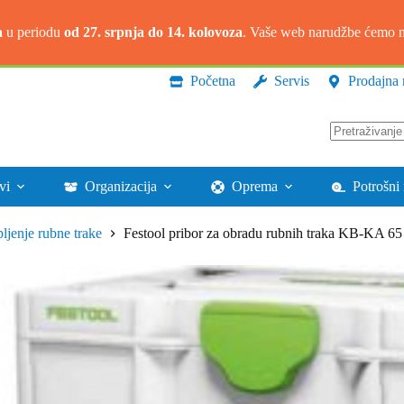
a
u periodu
od 27. srpnja do 14. kolovoza
. Vaše web narudžbe ćemo na
Početna
Servis
Prodajna 
Nema
rezultata.
vi
Organizacija
Oprema
Potrošni 
jenje rubne trake
Festool pribor za obradu rubnih traka KB-KA 6