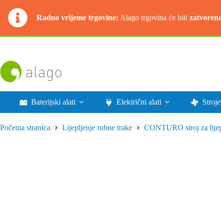
Radno vrijeme trgovine:
Alago trgovina će biti
zatvoren
Preskoči
na
sadržaj
Baterijski alati
Električni alati
Stroje
Početna stranica
Lijepljenje rubne trake
CONTURO stroj za lijepl