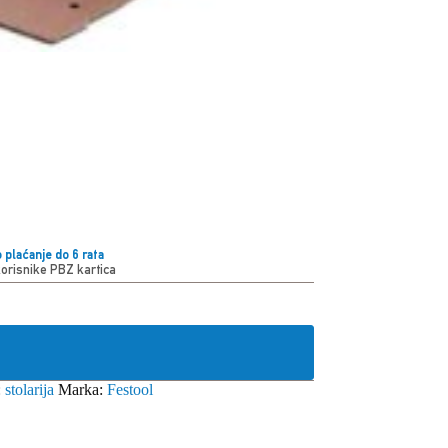
 plaćanje do 6 rata
korisnike PBZ kartica
:
stolarija
Marka:
Festool