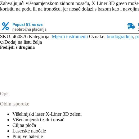
Zahvaljujući višenamjenskom zidnom nosaču, X-Liner 3D green može se 
koristiti na podu ili na tronošcu, jer nosač dolazi s bazom kao i navojim
Popust 5% na sva
neobročna plaćanja
SKU:
460876
Kategorija:
Mjerni instrumenti
Oznake:
brodogradnja
,
p
Dodaj na listu želja
Podijeli s drugima
Opis
Obim isporuke
Višelinijski laser X-Liner 3D zeleni
Višenamjenski zidni nosač
Ciljna ploča
Laserske naočale
Punjive baterije