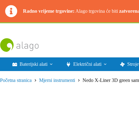
Radno vrijeme trgovine:
Alago trgovina će biti
zatvoren
Preskoči
na
sadržaj
Baterijski alati
Električni alati
Stroje
Početna stranica
Mjerni instrumenti
Nedo X-Liner 3D green samoni