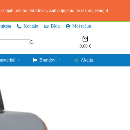
stojati uredno obrađivati. Zahvaljujemo na razumijevanju!
mjesta
Kontakt
Blog
Moj račun
Košarica
0,00
€
materijal
Brandovi
Akcija