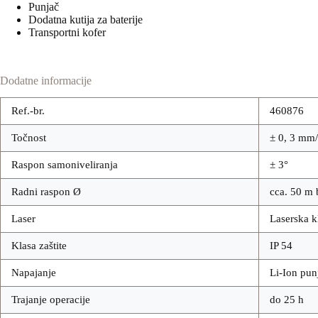
Punjač
Dodatna kutija za baterije
Transportni kofer
Dodatne informacije
Ref.-br.
460876
Točnost
± 0, 3 mm
Raspon samoniveliranja
± 3°
Radni raspon Ø
cca. 50 m 
Laser
Laserska k
Klasa zaštite
IP 54
Napajanje
Li-Ion pun
Trajanje operacije
do 25 h