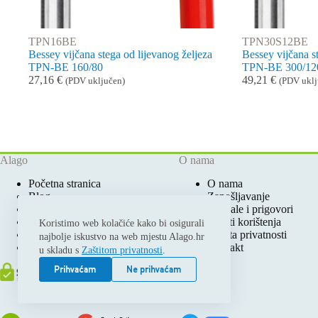
TPN16BE
TPN30S12BE
Bessey vijčana stega od lijevanog željeza
Bessey vijčana s
TPN-BE 160/80
TPN-BE 300/12
27,16
€
49,21
€
(PDV uključen)
(PDV uklj
Alago
O nama
Početna stranica
O nama
Blog
Zapošljavanje
Ovlašteni Festool Servis
Pohvale i prigovori
Prodajna mjesta
Uvjeti korištenja
Koristimo web kolačiće kako bi osigurali
Katalozi i cjenici
Zaštita privatnosti
najbolje iskustvo na web mjestu Alago.hr
Moj račun
Kontakt
u skladu s
Zaštitom privatnosti
.
Prihvaćam
Ne prihvaćam