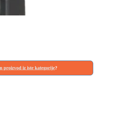
an proizvod iz iste kategorije
?