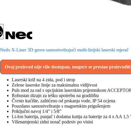
Nedo X-Liner 3D green samonivelirajući multi-linijski laserski mjerač
Ovaj proizvod nije više dostupan, moguće se prestao proizvodit
Laserski križ na 4 zida, pod i strop
Zelene laserske linije za maksimalnu vidljivost
Puls mod za rad s opcijskim laserskim prijemnikom ACCEPTOR
Robustan dizajn za tešku upotrebu na gradilištu
Čvrsto kućište, zaštićeno od prskanja vode, IP 54 ocjena
Pouzdano samoniveliranje s magnetskim prigušenjem
Priključni navoj 1/4” i 5/8”
Li-Ion baterija, punjač i dodatna kutija za baterije za 4 x AA 1,5 
Višenamjenski zidni nosač podesiv po visini