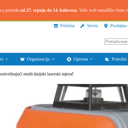
a
u periodu
od 27. srpnja do 14. kolovoza
. Vaše web narudžbe ćemo na
Početna
Servis
Prodajna 
Nema
rezultata.
vi
Organizacija
Oprema
Potrošni 
velirajući multi-linijski laserski mjerač