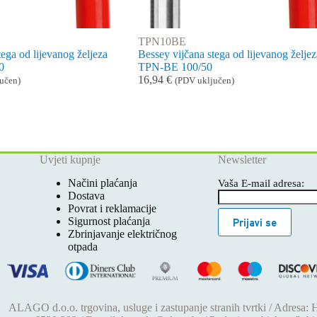
TPN10BE
tega od lijevanog željeza
Bessey vijčana stega od lijevanog željez
0
TPN-BE 100/50
16,94
€
učen)
(PDV uključen)
Uvjeti kupnje
Newsletter
Načini plaćanja
Vaša E-mail adresa:
Dostava
Povrat i reklamacije
Sigurnost plaćanja
Prijavi se
Zbrinjavanje električnog
otpada
ALAGO d.o.o. trgovina, usluge i zastupanje stranih tvrtki / Adresa: