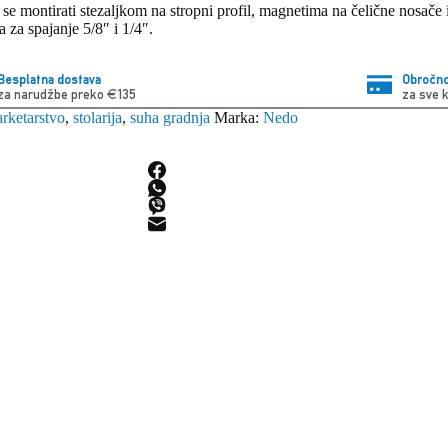
montirati stezaljkom na stropni profil, magnetima na čelične nosače i
a za spajanje 5/8″ i 1/4″.
Besplatna dostava
Obročno
za narudžbe preko €135
za sve 
arketarstvo
,
stolarija
,
suha gradnja
Marka:
Nedo