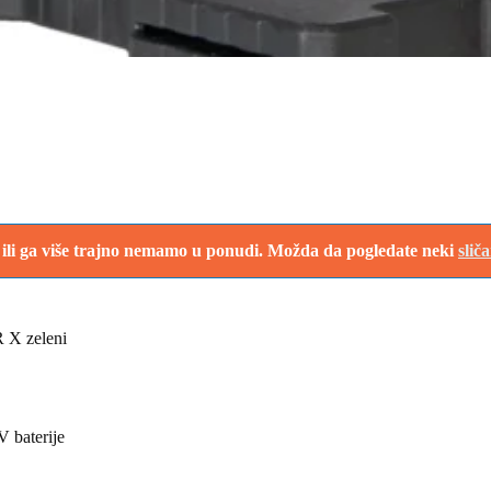
i ili ga više trajno nemamo u ponudi. Možda da pogledate neki
slič
 X zeleni
V baterije