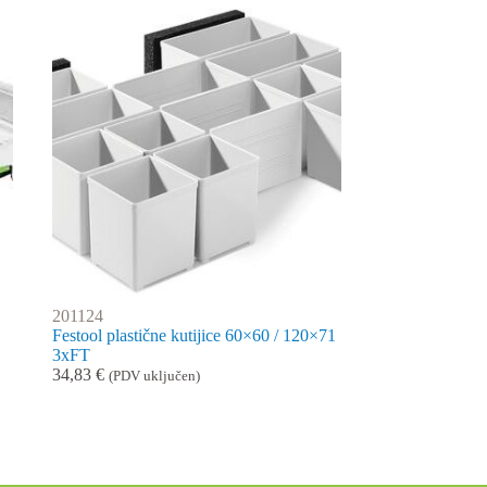
201124
Festool plastične kutijice 60×60 / 120×71
3xFT
34,83
€
(PDV uključen)