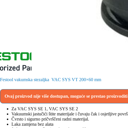
Festool vakumska stezaljka VAC SYS VT 200×60 mm
Ovaj proizvod nije više dostupan, moguće se prestao proizvodit
Za VAC SYS SE 1, VAC SYS SE 2
Vakuumski jastučići štite materijale i čuvaju čak i osjetljive povr
Čvrsto i sigurno pričvrščeni radni materijal.
Laka zamjena bez alata