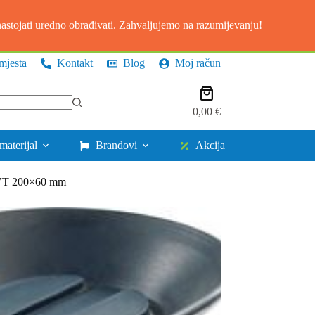
stojati uredno obrađivati. Zahvaljujemo na razumijevanju!
mjesta
Kontakt
Blog
Moj račun
Košarica
0,00
€
materijal
Brandovi
Akcija
 VT 200×60 mm