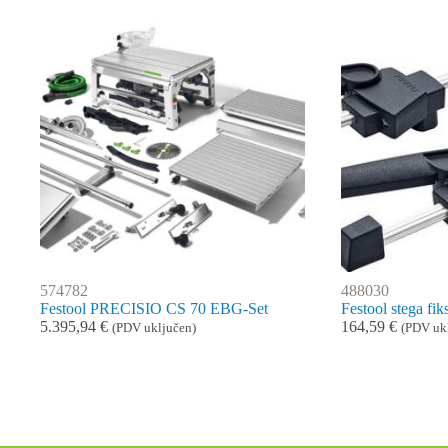
574782
488030
Festool PRECISIO CS 70 EBG-Set
Festool stega f
5.395,94
€
164,59
€
(PDV uključen)
(PDV uk