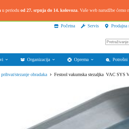
a
u periodu
od 27. srpnja do 14. kolovoza
. Vaše web narudžbe ćemo na
Početna
Servis
Prodajna 
Nema
rezultata.
vi
Organizacija
Oprema
Potrošni 
prihvat/stezanje obradaka
Festool vakumska stezaljka VAC SYS