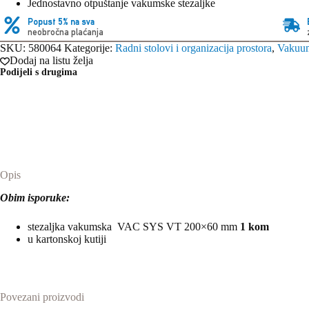
Jednostavno otpuštanje vakumske stezaljke
Popust 5% na sva
neobročna plaćanja
SKU:
580064
Kategorije:
Radni stolovi i organizacija prostora
,
Vakuum
Dodaj na listu želja
Podijeli s drugima
Opis
Obim isporuke:
stezaljka vakumska VAC SYS VT 200×60 mm
1 kom
u kartonskoj kutiji
Povezani proizvodi