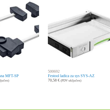
500692
iksna MFT-SP
Festool ladica za sys SYS-AZ
70,58
€
ljučen)
(PDV uključen)