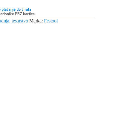
 plaćanje do 6 rata
korisnike PBZ kartica
adnja
,
tesarstvo
Marka:
Festool