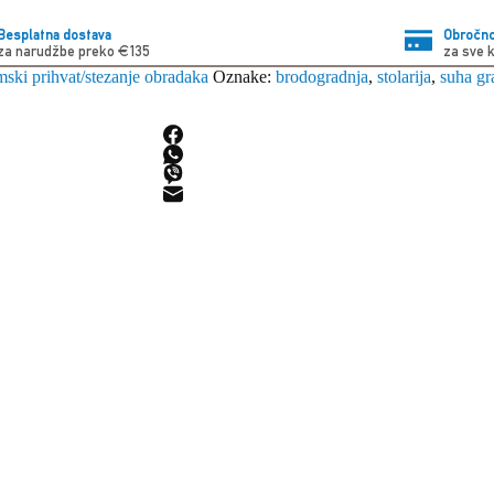
Besplatna dostava
Obročno
za narudžbe preko €135
za sve 
ski prihvat/stezanje obradaka
Oznake:
brodogradnja
,
stolarija
,
suha gr