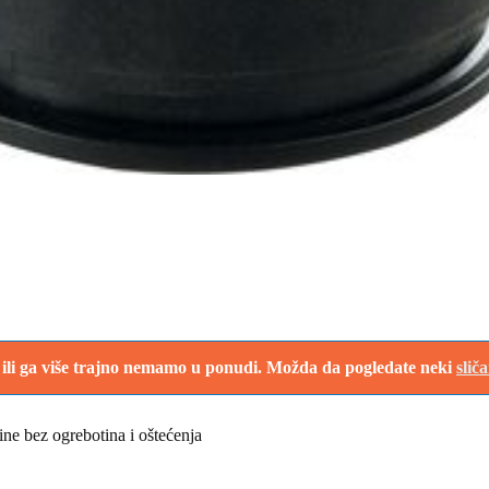
i ili ga više trajno nemamo u ponudi. Možda da pogledate neki
slič
šine bez ogrebotina i oštećenja