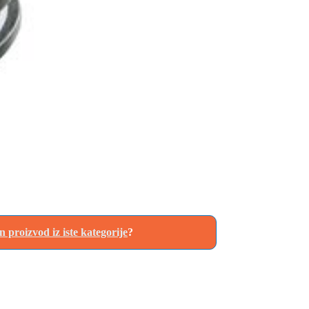
an proizvod iz iste kategorije
?