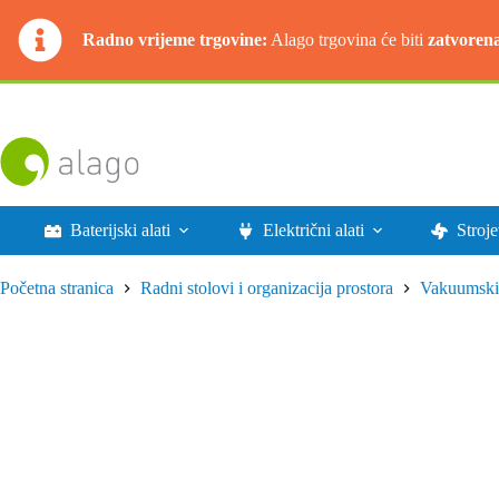
Radno vrijeme trgovine:
Alago trgovina će biti
zatvoren
Preskoči
na
sadržaj
Baterijski alati
Električni alati
Stroje
Početna stranica
Radni stolovi i organizacija prostora
Vakuumski 